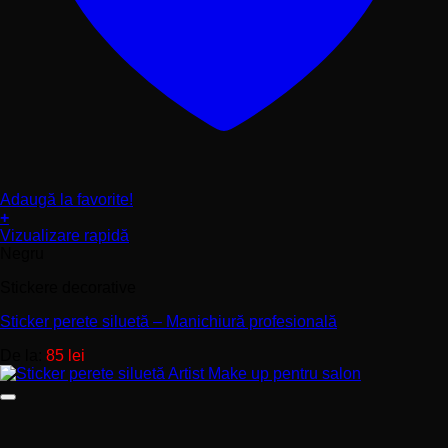
Adaugă la favorite!
+
Acest
Vizualizare rapidă
produs
Negru
are
Stickere decorative
mai
multe
Sticker perete siluetă – Manichiură profesională
variații.
Opțiunile
De la:
85
lei
pot
fi
alese
în
pagina