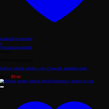
Adaugă la favorite!
+
Acest
Vizualizare rapidă
produs
Negru
are
Stickere decorative
mai
multe
Sticker perete siluetă – Ion Creangă, portret și citat
variații.
Opțiunile
De la:
85
lei
pot
fi
alese
în
pagina
produsului.