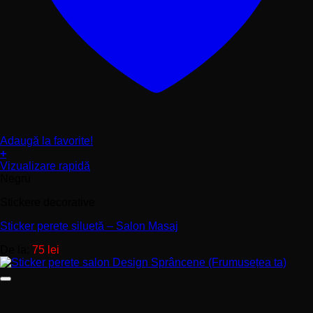
Adaugă la favorite!
+
Acest
Vizualizare rapidă
produs
Negru
are
Stickere decorative
mai
multe
Sticker perete siluetă – Salon Masaj
variații.
Opțiunile
De la:
75
lei
pot
fi
alese
în
pagina