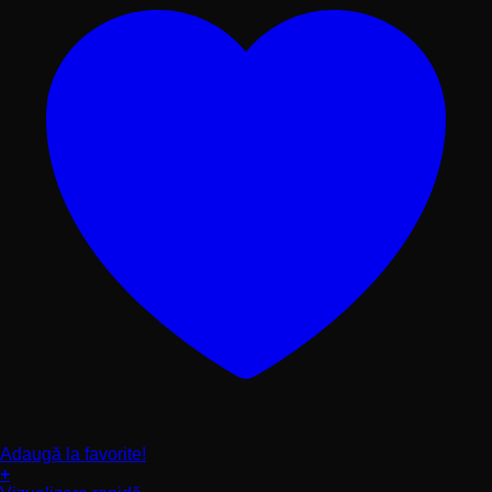
produsului.
Adaugă la favorite!
+