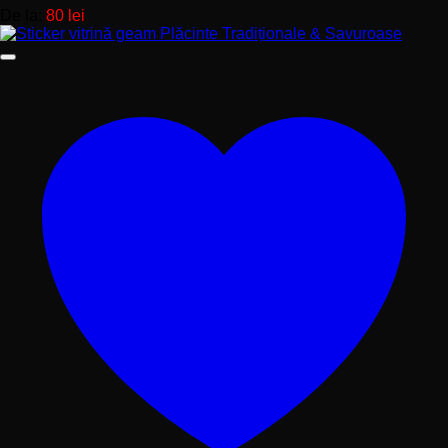
De la:
80
lei