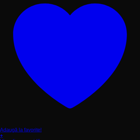
produsului.
Adaugă la favorite!
+