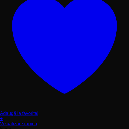
Adaugă la favorite!
+
Acest
Vizualizare rapidă
produs
Negru