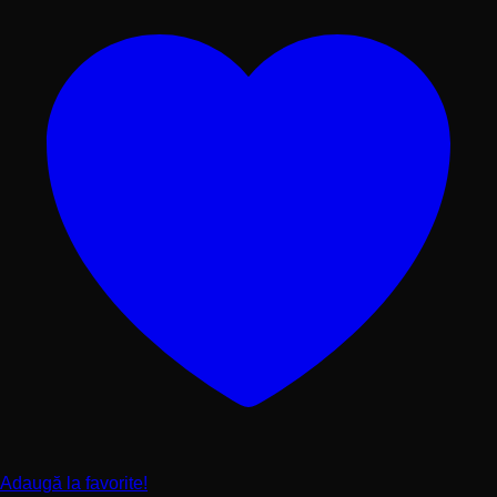
produsului.
Adaugă la favorite!