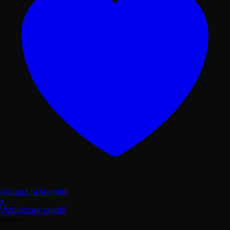
Adaugă la favorite!
+
Acest
Vizualizare rapidă
produs
Negru
are