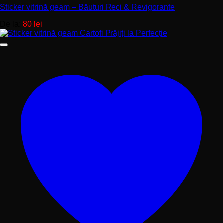
Sticker vitrină geam – Băuturi Reci & Revigorante
De la:
80
lei