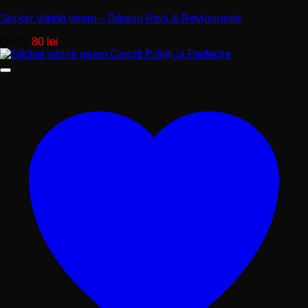
Sticker vitrină geam – Băuturi Reci & Revigorante
De la:
80
lei