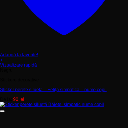
Adaugă la favorite!
+
Acest
Vizualizare rapidă
produs
Negru
are
Stickere decorative
mai
multe
Sticker perete siluetă – Fetiță simpatică – nume copil
variații.
Opțiunile
De la:
90
lei
pot
fi
alese
în
pagina
produsului.