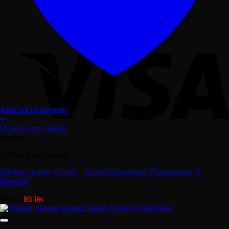
Adaugă la favorite!
+
Acest
Vizualizare rapidă
produs
Negru
are
Stickere decorative
mai
multe
Sticker perete siluetă – Salon Cosmetică (Tratamente și
variații.
Pensat)
Opțiunile
pot
De la:
85
lei
fi
alese
în