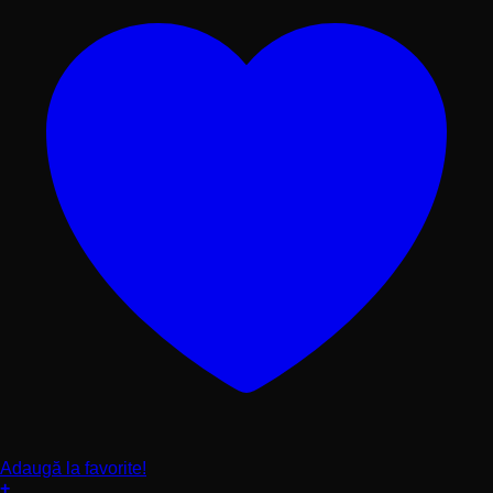
produsului.
Adaugă la favorite!
+