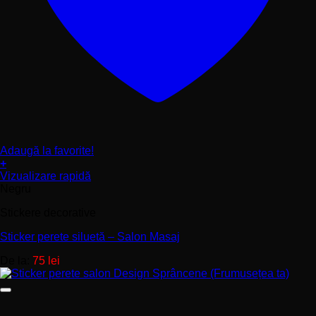
Adaugă la favorite!
+
Acest
Vizualizare rapidă
produs
Negru
are
Stickere decorative
mai
multe
Sticker perete siluetă – Salon Masaj
variații.
Opțiunile
De la:
75
lei
pot
fi
alese
în
pagina