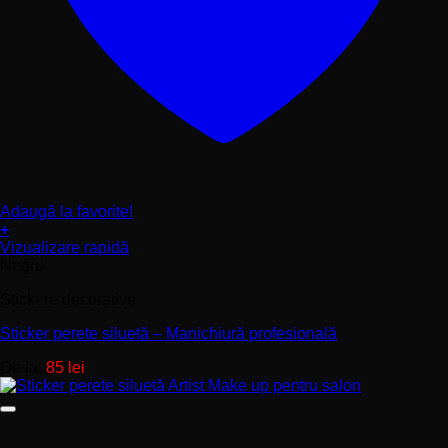
Adaugă la favorite!
+
Acest
Vizualizare rapidă
produs
Negru
are
Stickere decorative
mai
multe
Sticker perete siluetă – Manichiură profesională
variații.
Opțiunile
De la:
85
lei
pot
fi
alese
în
pagina