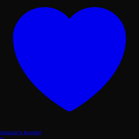
produsului.
Adaugă la favorite!
+