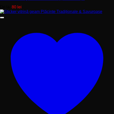
De la:
80
lei