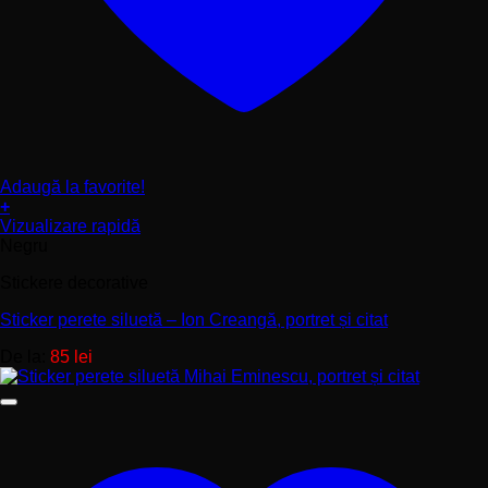
Adaugă la favorite!
+
Acest
Vizualizare rapidă
produs
Negru
are
Stickere decorative
mai
multe
Sticker perete siluetă – Ion Creangă, portret și citat
variații.
Opțiunile
De la:
85
lei
pot
fi
alese
în
pagina
produsului.