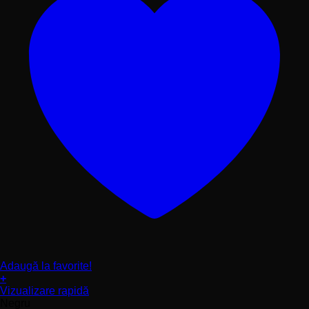
Adaugă la favorite!
+
Acest
Vizualizare rapidă
produs
Negru