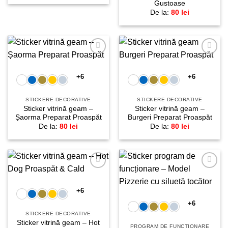
Gustoase
De la:
80
lei
Adaugă
Adaugă
la
la
favorite!
favorite!
+6
+6
STICKERE DECORATIVE
STICKERE DECORATIVE
Sticker vitrină geam –
Sticker vitrină geam –
Șaorma Preparat Proaspăt
Burgeri Preparat Proaspăt
De la:
80
lei
De la:
80
lei
Adaugă
Adaugă
la
la
favorite!
favorite!
+6
+6
STICKERE DECORATIVE
Sticker vitrină geam – Hot
PROGRAM DE FUNCȚIONARE