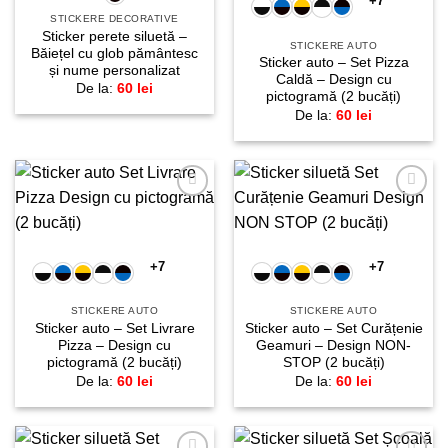
+7
STICKERE DECORATIVE
Sticker perete siluetă –
STICKERE AUTO
Băiețel cu glob pământesc
Sticker auto – Set Pizza
și nume personalizat
Caldă – Design cu
De la:
60
lei
pictogramă (2 bucăți)
De la:
60
lei
Adaugă
Adaugă
la
la
favorite!
favorite!
+7
+7
STICKERE AUTO
STICKERE AUTO
Sticker auto – Set Livrare
Sticker auto – Set Curățenie
Pizza – Design cu
Geamuri – Design NON-
pictogramă (2 bucăți)
STOP (2 bucăți)
De la:
60
lei
De la:
60
lei