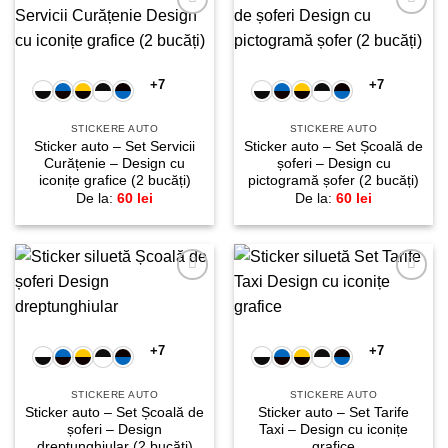
Adaugă
Adaugă
la
la
favorite!
favorite!
+7
+7
STICKERE AUTO
STICKERE AUTO
Sticker auto – Set Servicii
Sticker auto – Set Școală de
Curățenie – Design cu
șoferi – Design cu
iconițe grafice (2 bucăți)
pictogramă șofer (2 bucăți)
De la:
60
lei
De la:
60
lei
Adaugă
Adaugă
la
la
favorite!
favorite!
+7
+7
STICKERE AUTO
STICKERE AUTO
Sticker auto – Set Școală de
Sticker auto – Set Tarife
șoferi – Design
Taxi – Design cu iconițe
dreptunghiular (2 bucăți)
grafice