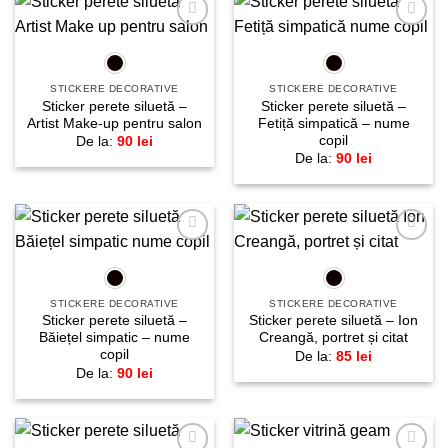
Adaugă
Adaugă
la
la
favorite!
favorite!
STICKERE DECORATIVE
STICKERE DECORATIVE
Sticker perete siluetă –
Sticker perete siluetă –
Artist Make-up pentru salon
Fetiță simpatică – nume
copil
De la:
90
lei
De la:
90
lei
Adaugă
Adaugă
la
la
favorite!
favorite!
STICKERE DECORATIVE
STICKERE DECORATIVE
Sticker perete siluetă –
Sticker perete siluetă – Ion
Băiețel simpatic – nume
Creangă, portret și citat
copil
De la:
85
lei
De la:
90
lei