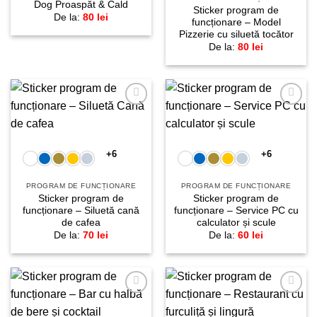
Dog Proaspăt & Cald
Sticker program de
De la:
80
lei
funcționare – Model
Pizzerie cu siluetă tocător
De la:
80
lei
Adaugă
Adaugă
la
la
favorite!
favorite!
+6
+6
PROGRAM DE FUNCȚIONARE
PROGRAM DE FUNCȚIONARE
Sticker program de
Sticker program de
funcționare – Siluetă cană
funcționare – Service PC cu
de cafea
calculator și scule
De la:
70
lei
De la:
60
lei
Adaugă
Adaugă
la
la