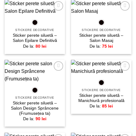
Adaugă
Adaugă
la
la
favorite!
favorite!
STICKERE DECORATIVE
STICKERE DECORATIVE
Sticker perete siluetă –
Sticker perete siluetă –
Salon Epilare Definitivă
Salon Masaj
De la:
80
lei
De la:
75
lei
Adaugă
Adaugă
la
la
favorite!
favorite!
STICKERE DECORATIVE
Sticker perete siluetă –
STICKERE DECORATIVE
Manichiură profesională
Sticker perete siluetă –
De la:
85
lei
Salon Design Sprâncene
(Frumusețea ta)
De la:
90
lei