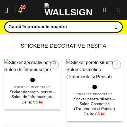
Sari
2
la
conținut
Caută
după:
STICKERE DECORATIVE REȘIȚA
Adaugă
Adaugă
la
la
favorite!
favorite!
STICKERE DECORATIVE
Sticker decorativ perete –
STICKERE DECORATIVE
Salon de înfrumusețare
Sticker perete siluetă –
De la:
95
lei
Salon Cosmetică
(Tratamente și Pensat)
De la:
85
lei