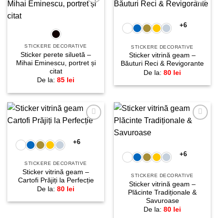
Adaugă
Adaugă
la
la
favorite!
favorite!
+6
STICKERE DECORATIVE
STICKERE DECORATIVE
Sticker perete siluetă –
Sticker vitrină geam –
Mihai Eminescu, portret și
Băuturi Reci & Revigorante
citat
De la:
80
lei
De la:
85
lei
Adaugă
Adaugă
la
la
favorite!
favorite!
+6
+6
STICKERE DECORATIVE
Sticker vitrină geam –
STICKERE DECORATIVE
Cartofi Prăjiți la Perfecție
Sticker vitrină geam –
De la:
80
lei
Plăcinte Tradiționale &
Savuroase
De la:
80
lei