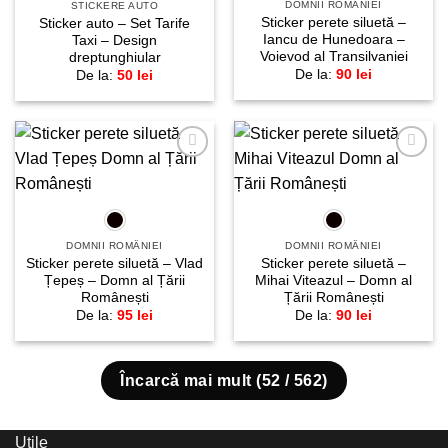
DOMNII ROMÂNIEI
STICKERE AUTO
Sticker perete siluetă –
Sticker auto – Set Tarife
Iancu de Hunedoara –
Taxi – Design
Voievod al Transilvaniei
dreptunghiular
De la:
90
lei
De la:
50
lei
Adaugă
Adaugă
la
la
favorite!
favorite!
DOMNII ROMÂNIEI
DOMNII ROMÂNIEI
Sticker perete siluetă – Vlad
Sticker perete siluetă –
Țepeș – Domn al Țării
Mihai Viteazul – Domn al
Românești
Țării Românești
De la:
95
lei
De la:
90
lei
Încarcă mai mult
(
52
/ 562)
Utile