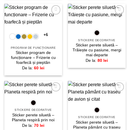
Adaugă
Adaugă
la
la
favorite!
favorite!
+6
STICKERE DECORATIVE
Sticker perete siluetă –
PROGRAM DE FUNCȚIONARE
Trăiește cu pasiune, mergi
Sticker program de
mai departe
funcționare – Frizerie cu
De la:
80
lei
foarfecă și pieptăn
De la:
60
lei
Adaugă
Adaugă
la
la
favorite!
favorite!
STICKERE DECORATIVE
Sticker perete siluetă –
STICKERE DECORATIVE
Planeta respiră prin noi
Sticker perete siluetă –
De la:
70
lei
Planeta pământ cu traseu