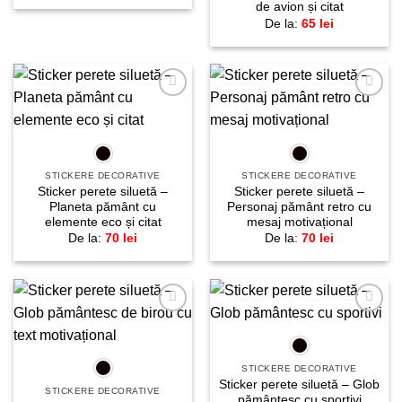
de avion și citat
De la:
65
lei
Adaugă
Adaugă
la
la
favorite!
favorite!
STICKERE DECORATIVE
STICKERE DECORATIVE
Sticker perete siluetă –
Sticker perete siluetă –
Planeta pământ cu
Personaj pământ retro cu
elemente eco și citat
mesaj motivațional
De la:
70
lei
De la:
70
lei
Adaugă
Adaugă
la
la
favorite!
favorite!
STICKERE DECORATIVE
Sticker perete siluetă – Glob
STICKERE DECORATIVE
pământesc cu sportivi