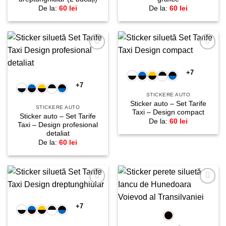
De la:
60
lei
De la:
60
lei
Adaugă
Adaugă
la
la
favorite!
favorite!
+7
+7
STICKERE AUTO
Sticker auto – Set Tarife
STICKERE AUTO
Taxi – Design compact
Sticker auto – Set Tarife
De la:
60
lei
Taxi – Design profesional
detaliat
De la:
60
lei
Adaugă
Adaugă
la
la
favorite!
favorite!
+7