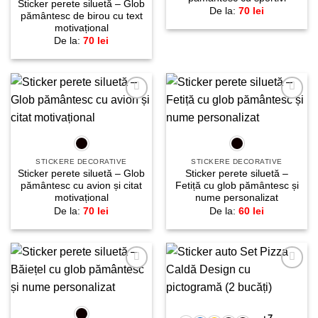
Sticker perete siluetă – Glob
De la:
70
lei
pământesc de birou cu text
motivațional
De la:
70
lei
Adaugă
Adaugă
la
la
favorite!
favorite!
STICKERE DECORATIVE
STICKERE DECORATIVE
Sticker perete siluetă – Glob
Sticker perete siluetă –
pământesc cu avion și citat
Fetiță cu glob pământesc și
motivațional
nume personalizat
De la:
70
lei
De la:
60
lei
Adaugă
Adaugă
la
la
favorite!
favorite!