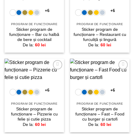
favorite!
favorite!
+6
+6
PROGRAM DE FUNCȚIONARE
PROGRAM DE FUNCȚIONARE
Sticker program de
Sticker program de
funcționare – Bar cu halbă
funcționare – Restaurant cu
de bere și cocktail
furculiță și lingură
De la:
60
lei
De la:
60
lei
Adaugă
Adaugă
la
la
favorite!
favorite!
+6
+6
PROGRAM DE FUNCȚIONARE
PROGRAM DE FUNCȚIONARE
Sticker program de
Sticker program de
funcționare – Pizzerie cu
funcționare – Fast – Food
felie și cutie pizza
cu burger și cartofi
De la:
60
lei
De la:
60
lei