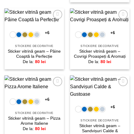
Adaugă
Adaugă
la
la
favorite!
favorite!
+6
+6
STICKERE DECORATIVE
STICKERE DECORATIVE
Sticker vitrină geam – Pâine
Sticker vitrină geam –
Coaptă la Perfecție
Covrigi Proaspeți & Aromați
De la:
80
lei
De la:
80
lei
Adaugă
Adaugă
la
la
favorite!
favorite!
+6
+6
STICKERE DECORATIVE
Sticker vitrină geam – Pizza
STICKERE DECORATIVE
Arome Italiene
Sticker vitrină geam –
De la:
80
lei
Sandvișuri Calde &