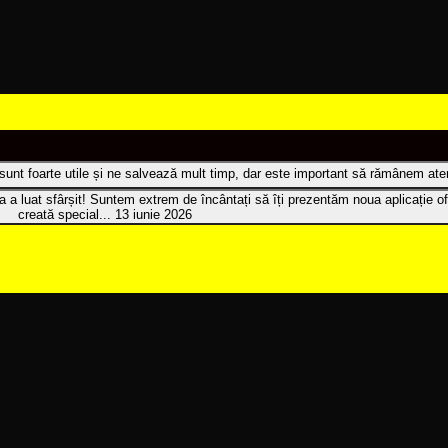
t sunt foarte utile și ne salvează mult timp, dar este important să rămânem atenț
 a luat sfârșit! Suntem extrem de încântați să îți prezentăm noua aplicație of
creată special...
13 iunie 2026