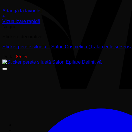
Adaugă la favorite!
+
Acest
Vizualizare rapidă
produs
Negru
are
Stickere decorative
mai
multe
Sticker perete siluetă – Salon Cosmetică (Tratamente și Pensa
variații.
Opțiunile
De la:
85
lei
pot
fi
alese
în
pagina
produsului.