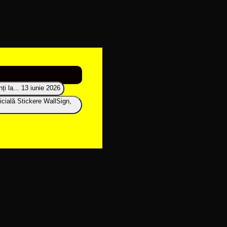
i la...
13 iunie 2026
icială Stickere WallSign,