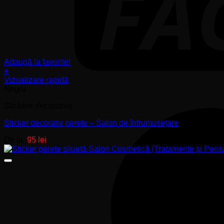
Adaugă la favorite!
+
Acest
Vizualizare rapidă
produs
Negru
are
Stickere decorative
mai
multe
Sticker decorativ perete – Salon de înfrumusețare
variații.
Opțiunile
De la:
95
lei
pot
fi
alese
în
pagina
produsului.