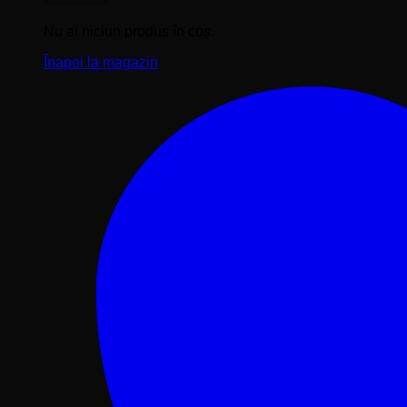
Nu ai niciun produs în coș.
Înapoi la magazin