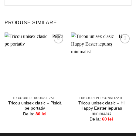
PRODUSE SIMILARE
Adaugă
Adaugă
la
la
favorite!
favorite!
TRICOURI PERSONALIZATE
TRICOURI PERSONALIZATE
Tricou unisex clasic – Pisică
Tricou unisex clasic – Hi
pe portativ
Happy Easter iepuraș
minimalist
De la:
80
lei
De la:
60
lei