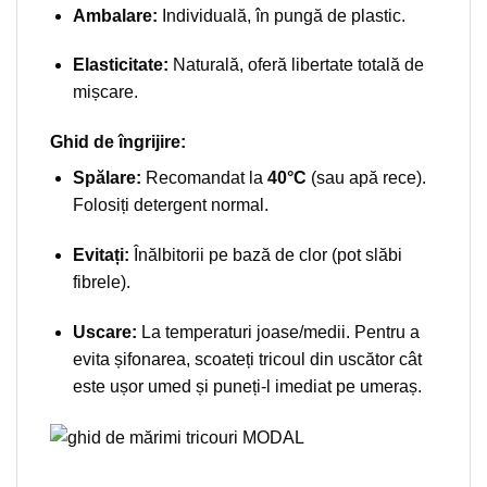
Ambalare:
Individuală, în pungă de plastic.
Elasticitate:
Naturală, oferă libertate totală de
mișcare.
Ghid de îngrijire:
Spălare:
Recomandat la
40°C
(sau apă rece).
Folosiți detergent normal.
Evitați:
Înălbitorii pe bază de clor (pot slăbi
fibrele).
Uscare:
La temperaturi joase/medii. Pentru a
evita șifonarea, scoateți tricoul din uscător cât
este ușor umed și puneți-l imediat pe umeraș.