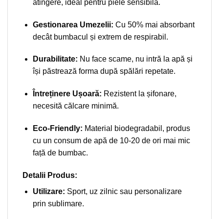
atingere, ideal pentru piele sensibilă.
Gestionarea Umezelii:
Cu 50% mai absorbant
decât bumbacul și extrem de respirabil.
Durabilitate:
Nu face scame, nu intră la apă și
își păstrează forma după spălări repetate.
Întreținere Ușoară:
Rezistent la șifonare,
necesită călcare minimă.
Eco-Friendly:
Material biodegradabil, produs
cu un consum de apă de 10-20 de ori mai mic
față de bumbac.
Detalii Produs:
Utilizare:
Sport, uz zilnic sau personalizare
prin sublimare.