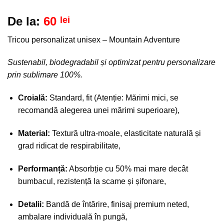
la
favorite!
De la:
60
lei
Tricou personalizat unisex – Mountain Adventure
Sustenabil, biodegradabil și optimizat pentru personalizare
prin sublimare 100%.
Croială:
Standard, fit (Atenție: Mărimi mici, se
recomandă alegerea unei mărimi superioare),
Material:
Textură ultra-moale, elasticitate naturală și
grad ridicat de respirabilitate,
Performanță:
Absorbție cu 50% mai mare decât
bumbacul, rezistență la scame și șifonare,
Detalii:
Bandă de întărire, finisaj premium neted,
ambalare individuală în pungă,