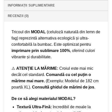
INFORMAȚII SUPLIMENTARE
RECENZII (0)
Tricoul din
MODAL
(celuloză naturală din lemn de
fag) reprezintă alternativa ecologică și ultra-
confortabilă la bumbac. Este optimizat pentru
imprimare prin sublimare 100%
, oferind culori
vibrante și durabilitate.
⚠️
ATENȚIE LA MĂRIME:
Croiul este mai mic
decât cel standard.
Comandă cu cel puțin o
mărime mai mare.
(Exemplu: Modelul de 182 cm
poartă XL).
Consultă ghidul de mărimi de jos
.
De ce să alegi materialul MODAL?
Textură Ultra-Fină:
Incredibil de moale la