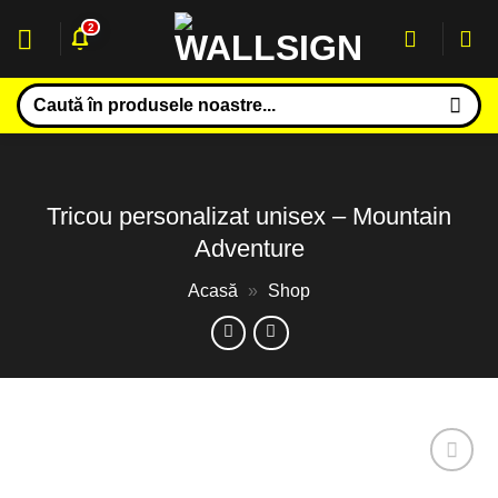
Sari
2
la
conținut
Caută
după:
Tricou personalizat unisex – Mountain
Adventure
Acasă
»
Shop
Adaugă