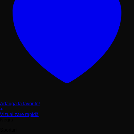
Adaugă la favorite!
+
Acest
Vizualizare rapidă
produs
Negru
are
Sporturi
mai