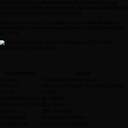
Fața de pernă are o
dimensiune de 40 × 40 cm
, iar
zona
recomandată pentru imprimarea graficii este de 28 × 28 cm
,
asigurând un aspect echilibrat și elegant.
Modelul este disponibil cu
spate roșu
sau
bleu deschis
și
este prevăzut cu
fermoar ascuns
, pentru un plus de eleganță
și confort.
Specificații tehnice
Caracteristică
Detalii
Produs
Față de pernă personalizată
Tematică
Mamă și fiu / Familie / Mesaj inspirațional
Formă
Pătrată
Dimensiune pernă
40 × 40 cm
Dimensiune grafică
28 × 28 cm
Material
100% Poliester
Culoare față
Albă pentru sublimare
Culoare spate
Roșu sau Bleu deschis