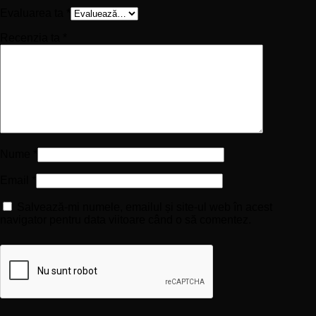
Evaluarea ta
*
Recenzia ta
*
Nume
*
Email
*
Salvează-mi numele, emailul și site-ul web în acest
navigator pentru data viitoare când o să comentez.