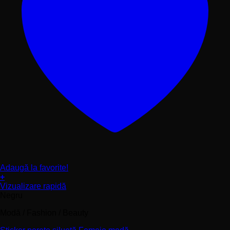
Adaugă la favorite!
+
Acest
Vizualizare rapidă
produs
Negru
are
Modă / Fashion / Beauty
mai
multe