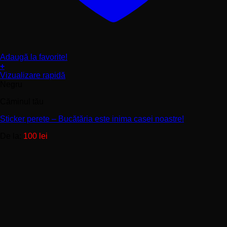
Adaugă la favorite!
+
Acest
Vizualizare rapidă
produs
Negru
are
Căminul tău
mai
multe
Sticker perete – Bucătăria este inima casei noastre!
variații.
Opțiunile
De la:
100
lei
pot
fi
alese
în
pagina
produsului.