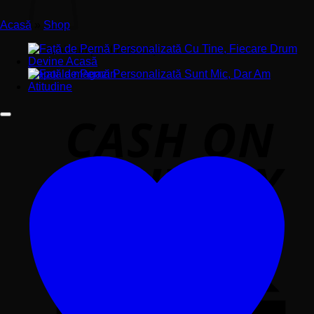
Acasă
»
Shop
Nu ai niciun produs în coș.
Înapoi la magazin