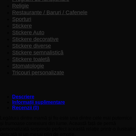
Religie
Restaurante / Baruri / Cafenele
Sporturi
Stickere
Stickere Auto
Stickere decorative
Stickere diverse
Stickere semnalistică
Stickere toaletă
Stomatologie
Tricouri personalizate
Descriere
Informații suplimentare
Recenzii (0)
Legătura dintre mamă și fiu este una dintre cele mai puternice
și frumoase conexiuni din lume. Această față de pernă
personalizată surprinde perfect această relație printr-o ilustrație
delicată și un mesaj plin de emoție.