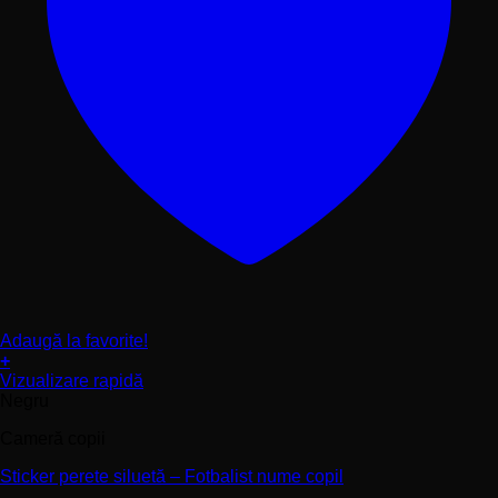
Adaugă la favorite!
+
Acest
Vizualizare rapidă
produs
Negru
are
Cameră copii
mai
multe
Sticker perete siluetă – Fotbalist nume copil
variații.