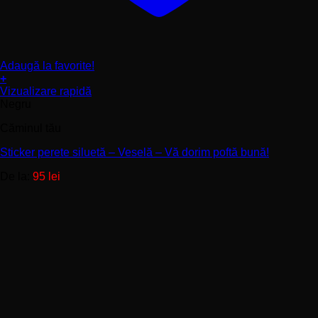
Adaugă la favorite!
+
Acest
Vizualizare rapidă
produs
Negru
are
Căminul tău
mai
multe
Sticker perete siluetă – Veselă – Vă dorim poftă bună!
variații.
Opțiunile
De la:
95
lei
pot
fi
alese
în
pagina
produsului.