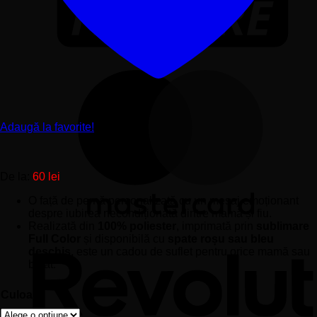
Adaugă la favorite!
De la:
60
lei
O față de pernă personalizată cu un mesaj emoționant
despre iubirea necondiționată dintre mamă și fiu.
Realizată din
100% poliester
, imprimată prin
sublimare
Full Color
și disponibilă cu
spate roșu sau bleu
deschis
, este un cadou de suflet pentru orice mamă sau
băiat.
Culoare