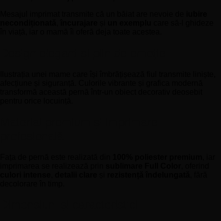
Mesajul imprimat transmite că un băiat are nevoie de
iubire
necondiționată
,
încurajare
și
un exemplu
care să-l ghideze
în viață, iar o mamă îi oferă deja toate acestea.
Design elegant și plin de emoție
Ilustrația unei mame care își îmbrățișează fiul transmite liniște,
afecțiune și siguranță. Culorile vibrante și grafica modernă
transformă această pernă într-un obiect decorativ deosebit
pentru orice locuință.
Material premium și imprimare
profesională
Fața de pernă este realizată din
100% poliester premium
, iar
imprimarea se realizează prin
sublimare Full Color
, oferind
culori intense
,
detalii clare
și
rezistență îndelungată
, fără
decolorare în timp.
Dimensiuni și caracteristici