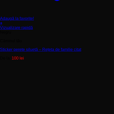
Adaugă la favorite!
+
Acest
Vizualizare rapidă
produs
Negru
are
Căminul tău
mai
multe
Sticker perete siluetă – Rețeta de familie citat
variații.
Opțiunile
De la:
100
lei
pot
fi
alese
în
pagina
produsului.