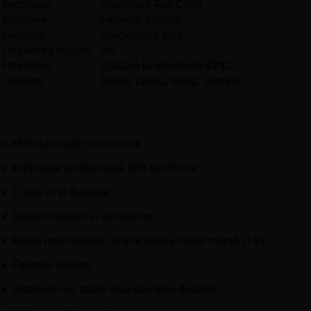
Imprimare
Sublimare Full Color
Închidere
Fermoar ascuns
Greutate
Aproximativ 20 g
Umplutură inclusă
Nu
Întreținere
Spălare la maximum
40°C
Utilizare
Decor, cadou, living, dormitor
Avantajele produsului
✔ Material moale și rezistent
✔ Imprimare profesională prin sublimare
✔ Culori vii și durabile
✔ Design elegant și emoționant
✔ Mesaj inspirațional despre relația dintre mamă și fiu
✔ Fermoar ascuns
✔ Disponibil cu spate roșu sau bleu deschis