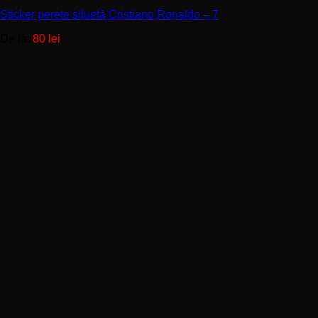
multe
Sticker perete siluetă Cristiano Ronaldo – 7
variații.
Opțiunile
De la:
80
lei
pot
fi
alese
în
pagina
produsului.