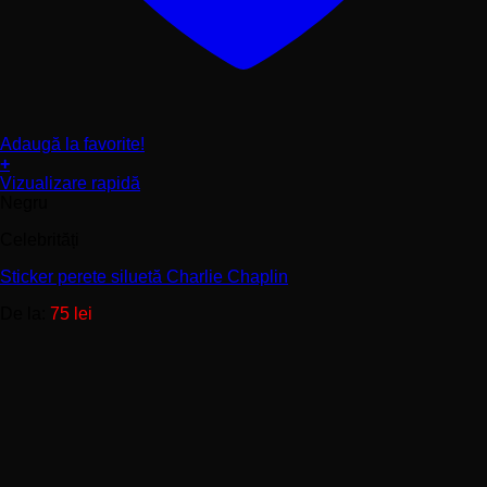
Adaugă la favorite!
+
Acest
Vizualizare rapidă
produs
Negru
are
Celebrități
mai
multe
Sticker perete siluetă Charlie Chaplin
variații.
Opțiunile
De la:
75
lei
pot
fi
alese
în
pagina
produsului.