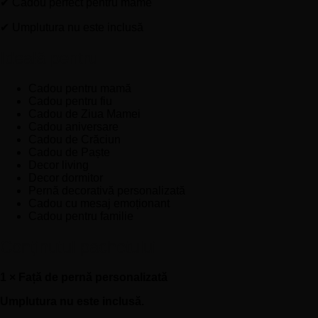
✔ Cadou perfect pentru mame
✔ Umplutura nu este inclusă
Ideală pentru
Cadou pentru mamă
Cadou pentru fiu
Cadou de Ziua Mamei
Cadou aniversare
Cadou de Crăciun
Cadou de Paște
Decor living
Decor dormitor
Pernă decorativă personalizată
Cadou cu mesaj emoționant
Cadou pentru familie
Conținutul pachetului
1 × Față de pernă personalizată
Umplutura nu este inclusă.