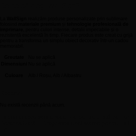
De ce să alegi WallSign?
La
WallSign
realizăm produse personalizate prin sublimare
folosind
materiale premium
și
tehnologie profesională de
imprimare
, pentru culori intense, detalii impecabile și o
rezistență excelentă în timp. Fiecare produs este creat cu grijă
pentru a transforma un simplu obiect decorativ într-un cadou
memorabil.
Greutate
Nu se aplică
Dimensiuni
Nu se aplică
Culoare
Alb / Roșu, Alb / Albastru
Recenzii
Nu există recenzii până acum.
Fii primul care scrii o recenzie pentru „Față de Pernă
Personalizată – Dragostea unei Mame pentru Fiul
Ei”