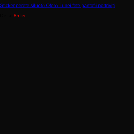
variații.
Sticker perete siluetă Oferă-i unei fete pantofii portriviți
Opțiunile
pot
De la:
85
lei
fi
alese
în
pagina
produsului.