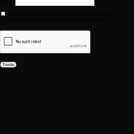
Email
*
Salvează-mi numele, emailul și site-ul web în acest
navigator pentru data viitoare când o să comentez.
Produse similare