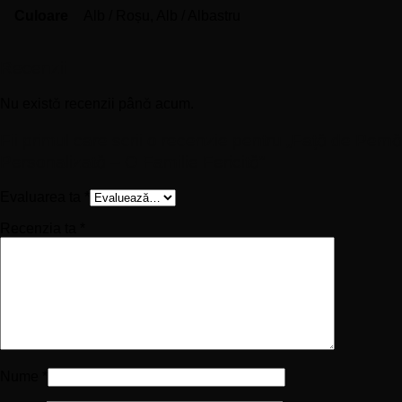
Culoare
Alb / Roșu, Alb / Albastru
Recenzii
Nu există recenzii până acum.
Fii primul care scrii o recenzie pentru „Față de Pernă
Personalizată – O Familie Fericită”
Evaluarea ta
*
Recenzia ta
*
Nume
*