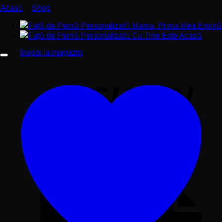
Acasă
»
Shop
Nu ai niciun produs în coș.
Înapoi la magazin