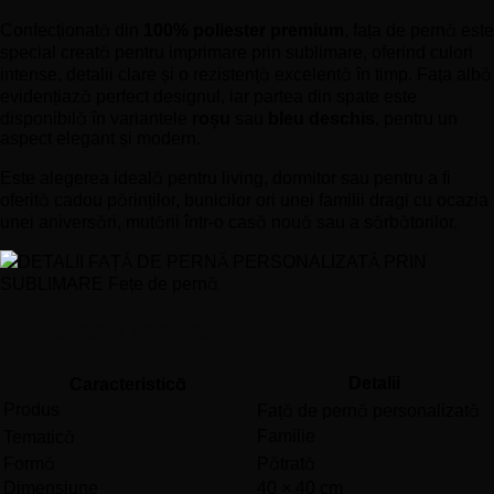
Confecționată din
100% poliester premium
, fața de pernă este
special creată pentru imprimare prin sublimare, oferind culori
intense, detalii clare și o rezistență excelentă în timp. Fața albă
evidențiază perfect designul, iar partea din spate este
disponibilă în variantele
roșu
sau
bleu deschis
, pentru un
aspect elegant și modern.
Este alegerea ideală pentru living, dormitor sau pentru a fi
oferită cadou părinților, bunicilor ori unei familii dragi cu ocazia
unei aniversări, mutării într-o casă nouă sau a sărbătorilor.
Specificații tehnice
Detalii
Caracteristică
Produs
Față de pernă personalizată
Familie
Tematică
Formă
Pătrată
Dimensiune
40 × 40 cm