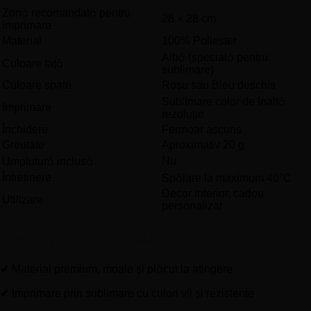
Zonă recomandată pentru
28 × 28 cm
imprimare
Material
100% Poliester
Albă (specială pentru
Culoare față
sublimare)
Culoare spate
Roșu sau Bleu deschis
Sublimare color de înaltă
Imprimare
rezoluție
Închidere
Fermoar ascuns
Greutate
Aproximativ 20 g
Nu
Umplutură inclusă
Întreținere
Spălare la maximum 40°C
Decor interior, cadou
Utilizare
personalizat
Avantajele produsului
✔ Material premium, moale și plăcut la atingere
✔ Imprimare prin sublimare cu culori vii și rezistente