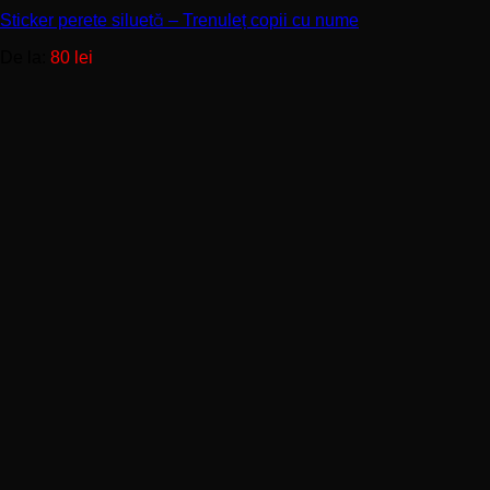
variații.
Sticker perete siluetă – Trenuleț copii cu nume
Opțiunile
pot
De la:
80
lei
fi
alese
în
pagina
produsului.