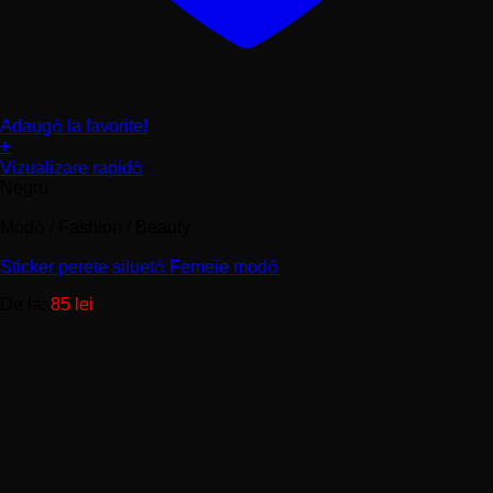
Adaugă la favorite!
+
Acest
Vizualizare rapidă
produs
Negru
are
mai
Modă / Fashion / Beauty
multe
variații.
Sticker perete siluetă Femeie modă
Opțiunile
pot
De la:
85
lei
fi
alese
în
pagina
produsului.