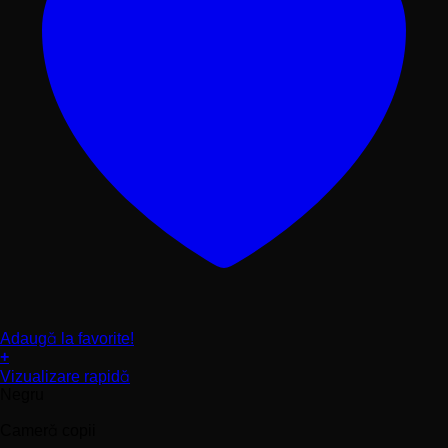
Adaugă la favorite!
+
Acest
Vizualizare rapidă
produs
Negru
are
mai
Cameră copii
multe