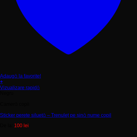
Adaugă la favorite!
+
Acest
Vizualizare rapidă
produs
Negru
are
mai
Cameră copii
multe
variații.
Sticker perete siluetă – Trenuleț pe șină nume copil
Opțiunile
pot
De la:
100
lei
fi
alese