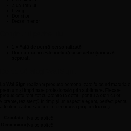
Ziua Tatălui
Living
Dormitor
Decor interior
Conținutul pachetului
1 × Față de pernă personalizată
Umplutura nu este inclusă și se achiziționează
separat.
De ce să alegi WallSign?
La
WallSign
realizăm produse personalizate folosind materiale
premium și imprimare profesională prin sublimare. Fiecare
produs este realizat cu atenție la detalii pentru a oferi culori
vibrante, rezistență în timp și un aspect elegant, perfect pentru
a fi oferit cadou sau pentru decorarea propriei locuințe.
Greutate
Nu se aplică
Dimensiuni
Nu se aplică