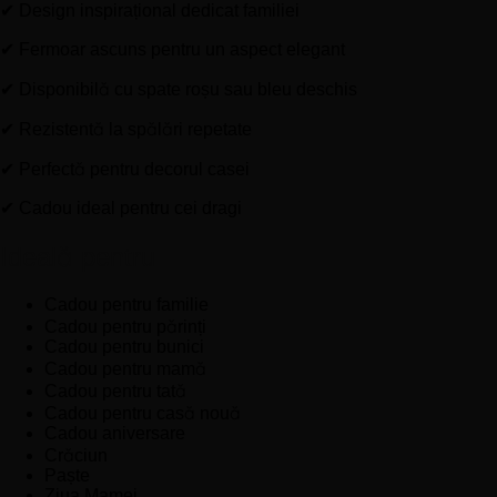
✔ Design inspirațional dedicat familiei
✔ Fermoar ascuns pentru un aspect elegant
✔ Disponibilă cu spate roșu sau bleu deschis
✔ Rezistentă la spălări repetate
✔ Perfectă pentru decorul casei
✔ Cadou ideal pentru cei dragi
Ideală pentru
Cadou pentru familie
Cadou pentru părinți
Cadou pentru bunici
Cadou pentru mamă
Cadou pentru tată
Cadou pentru casă nouă
Cadou aniversare
Crăciun
Paște
Ziua Mamei