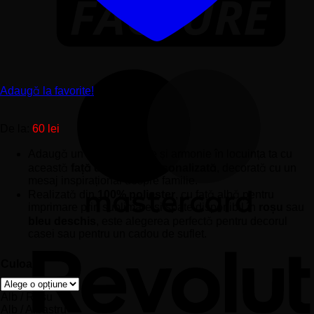
Adaugă la favorite!
De la:
60
lei
Adaugă un strop de iubire și armonie în locuința ta cu
această
față de pernă personalizată
, decorată cu un
mesaj inspirațional despre familie.
Realizată din
100% poliester
, cu față albă pentru
imprimare prin sublimare și spate disponibil în
roșu
sau
bleu deschis
, este alegerea perfectă pentru decorul
casei sau pentru un cadou de suflet.
Culoare
Alb / Roșu
Alb / Albastru