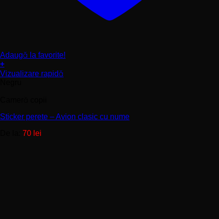
Adaugă la favorite!
+
Acest
Vizualizare rapidă
produs
Negru
are
mai
Cameră copii
multe
variații.
Sticker perete – Avion clasic cu nume
Opțiunile
De la:
70
lei
pot
fi
alese
în
pagina
produsului.