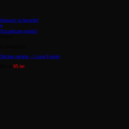
Adaugă la favorite!
+
Acest
Vizualizare rapidă
produs
Negru
are
mai
Căminul tău
multe
variații.
Sticker perete – I Love Family
Opțiunile
De la:
95
lei
pot
fi
alese
în
pagina
produsului.