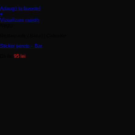
Adaugă la favorite!
+
Acest
Vizualizare rapidă
produs
Negru
are
mai
Restaurante / Baruri / Cafenele
multe
Sticker perete – Bar
variații.
Opțiunile
De la:
95
lei
pot
fi
alese
în
pagina
produsului.