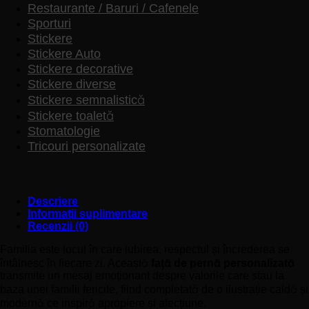
Restaurante / Baruri / Cafenele
Sporturi
Stickere
Stickere Auto
Stickere decorative
Stickere diverse
Stickere semnalistică
Stickere toaletă
Stomatologie
Tricouri personalizate
Descriere
Informații suplimentare
Recenzii (0)
Familia este locul în care iubirea, respectul și încrederea se
întâlnesc în fiecare zi. Această
față de pernă personalizată
transmite un mesaj emoționant despre valorile care stau la
baza unei familii fericite, fiind completată de o ilustrație caldă și
modernă ce inspiră apropiere și afecțiune.