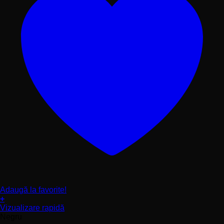
Adaugă la favorite!
+
Acest
Vizualizare rapidă
produs
Negru