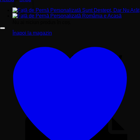
Nu ai niciun produs în coș.
Înapoi la magazin