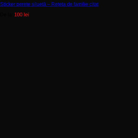
Sticker perete siluetă – Rețeta de familie citat
variații.
Opțiunile
De la:
100
lei
pot
fi
alese
în
pagina
produsului.