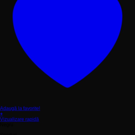
Adaugă la favorite!
+
Acest
Vizualizare rapidă
produs
Negru
are
Sporturi