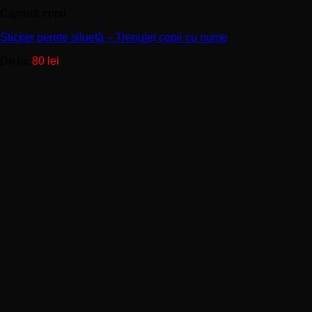
are
Cameră copii
mai
multe
Sticker perete siluetă – Trenuleț copii cu nume
variații.
Opțiunile
De la:
80
lei
pot
fi
alese
în
pagina
produsului.