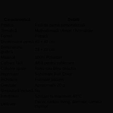
Specificații tehnice
Caracteristică
Detalii
Produs
Față de pernă personalizată
Tematică
Motivațională / Avion / Animăluțe
Formă
Pătrată
Dimensiune pernă
40 × 40 cm
Dimensiune
28 × 28 cm
grafică
Material
100% Poliester
Culoare față
Albă pentru sublimare
Culoare spate
Roșu sau Bleu deschis
Imprimare
Sublimare Full Color
Închidere
Fermoar ascuns
Greutate
Aproximativ 20 g
Umplutură inclusă
Nu
Întreținere
Spălare la maximum 40°C
Decor, cadou, living, dormitor, camera
Utilizare
copiilor