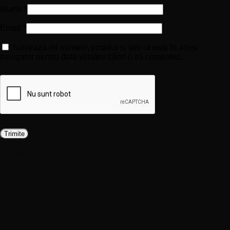
Nume
*
Email
*
Salvează-mi numele, emailul și site-ul web în acest
navigator pentru data viitoare când o să comentez.
Produse similare