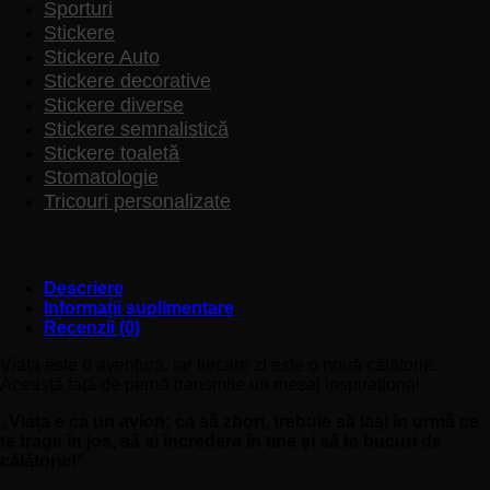
Sporturi
Stickere
Stickere Auto
Stickere decorative
Stickere diverse
Stickere semnalistică
Stickere toaletă
Stomatologie
Tricouri personalizate
Descriere
Informații suplimentare
Recenzii (0)
Viața este o aventură, iar fiecare zi este o nouă călătorie.
Această față de pernă transmite un mesaj inspirațional:
„Viața e ca un avion: ca să zbori, trebuie să lași în urmă ce
te trage în jos, să ai încredere în tine și să te bucuri de
călătorie!”