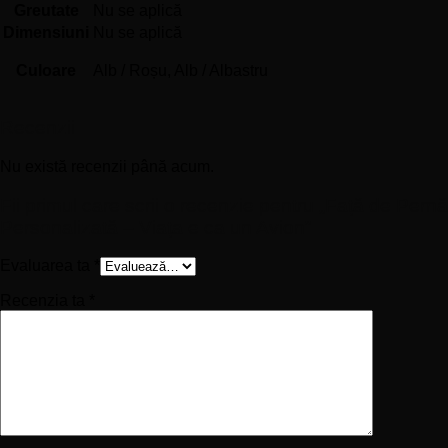
Greutate
Nu se aplică
Dimensiuni
Nu se aplică
Culoare
Alb / Roșu, Alb / Albastru
Recenzii
Nu există recenzii până acum.
Fii primul care scrii o recenzie pentru „Față de Pernă
Personalizată – Viața e ca un Avion”
Evaluarea ta
*
Recenzia ta
*