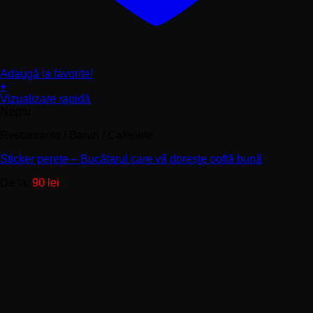
Adaugă la favorite!
+
Acest
Vizualizare rapidă
produs
Negru
are
Restaurante / Baruri / Cafenele
mai
multe
Sticker perete – Bucătarul care vă dorește poftă bună
variații.
Opțiunile
De la:
90
lei
pot
fi
alese
în
pagina
produsului.