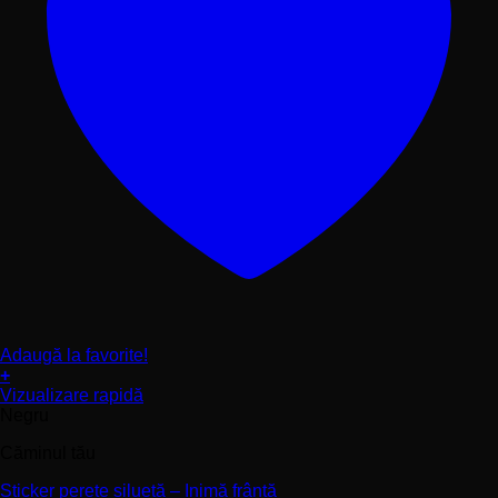
Adaugă la favorite!
+
Acest
Vizualizare rapidă
produs
Negru
are
Căminul tău
mai
multe
Sticker perete siluetă – Inimă frântă
variații.