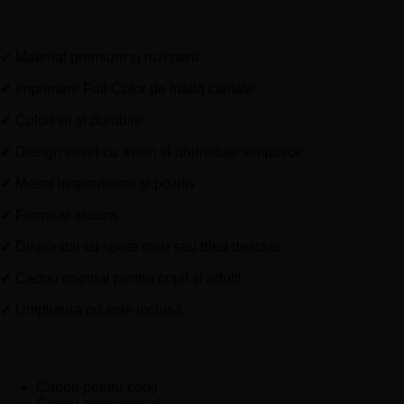
Avantajele produsului
✔ Material premium și rezistent
✔ Imprimare Full Color de înaltă calitate
✔ Culori vii și durabile
✔ Design vesel cu avion și animăluțe simpatice
✔ Mesaj inspirațional și pozitiv
✔ Fermoar ascuns
✔ Disponibil cu spate roșu sau bleu deschis
✔ Cadou original pentru copii și adulți
✔ Umplutura nu este inclusă
Ideală pentru
Cadou pentru copii
Cadou motivațional