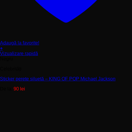
Adaugă la favorite!
+
Acest
Vizualizare rapidă
produs
Negru
are
Celebrități
mai
multe
Sticker perete siluetă – KING OF POP Michael Jackson
variații.
Opțiunile
De la:
90
lei
pot
fi
alese
în
pagina
produsului.