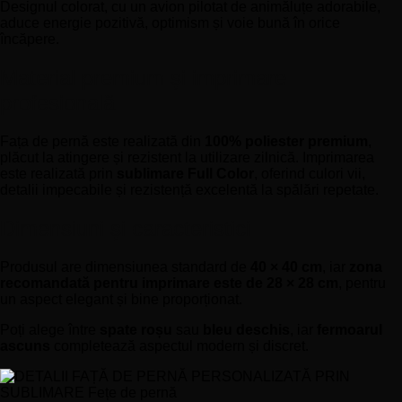
Designul colorat, cu un avion pilotat de animăluțe adorabile,
aduce energie pozitivă, optimism și voie bună în orice
încăpere.
Material premium și imprimare
profesională
Fața de pernă este realizată din
100% poliester premium
,
plăcut la atingere și rezistent la utilizare zilnică. Imprimarea
este realizată prin
sublimare Full Color
, oferind culori vii,
detalii impecabile și rezistență excelentă la spălări repetate.
Dimensiuni și caracteristici
Produsul are dimensiunea standard de
40 × 40 cm
, iar
zona
recomandată pentru imprimare este de 28 × 28 cm
, pentru
un aspect elegant și bine proporționat.
Poți alege între
spate roșu
sau
bleu deschis
, iar
fermoarul
ascuns
completează aspectul modern și discret.