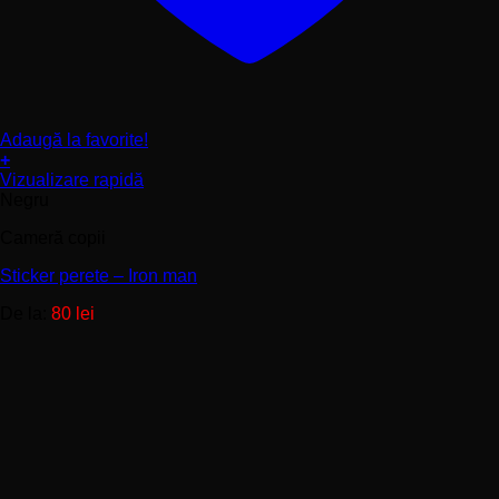
Adaugă la favorite!
+
Acest
Vizualizare rapidă
produs
Negru
are
Cameră copii
mai
multe
Sticker perete – Iron man
variații.
Opțiunile
De la:
80
lei
pot
fi
alese
în
pagina
produsului.