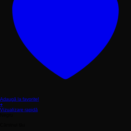
Adaugă la favorite!
+
Acest
Vizualizare rapidă
produs
Negru
are
Căminul tău
mai
multe