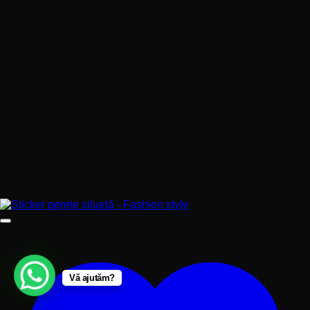
Vă ajutăm?