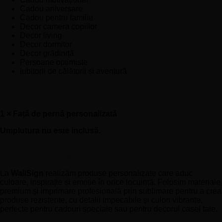
Cadou aniversare
Cadou pentru familie
Decor camera copiilor
Decor living
Decor dormitor
Decor grădiniță
Persoane optimiste
Iubitorii de călătorii și aventură
Conținutul pachetului
1 × Față de pernă personalizată
Umplutura nu este inclusă.
De ce să alegi WallSign?
La
WallSign
realizăm produse personalizate care aduc
culoare, inspirație și emoție în orice locuință. Folosim materiale
premium și imprimare profesională prin sublimare pentru a crea
produse rezistente, cu detalii impecabile și culori vibrante,
perfecte pentru cadouri speciale sau pentru decorul casei tale.