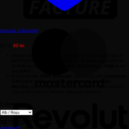
Adaugă la favorite!
De la:
60
lei
Inspiră optimism și curaj în fiecare zi cu această față de
pernă personalizată, decorată cu un avion vesel plin de
animăluțe simpatice și mesajul motivațional
„Viața e ca
un avion”
.
Realizată din
100% poliester
, imprimată prin
sublimare
Full Color
și disponibilă cu
spate roșu sau bleu
deschis
, este alegerea perfectă pentru camera copiilor
sau pentru oricine iubește mesajele pozitive.
Culoare
Alb / Roșu
Alb / Albastru
Anulează