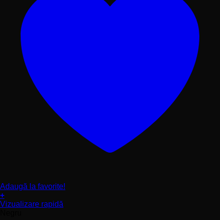
Adaugă la favorite!
+
Acest
Vizualizare rapidă
produs
Negru