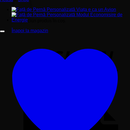
Nu ai niciun produs în coș.
Înapoi la magazin