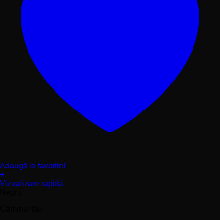
Adaugă la favorite!
+
Acest
Vizualizare rapidă
produs
Negru
are
Căminul tău
mai
multe