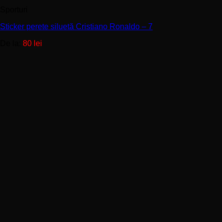
are
Sporturi
mai
multe
Sticker perete siluetă Cristiano Ronaldo – 7
variații.
Opțiunile
De la:
80
lei
pot
fi
alese
în
pagina
produsului.