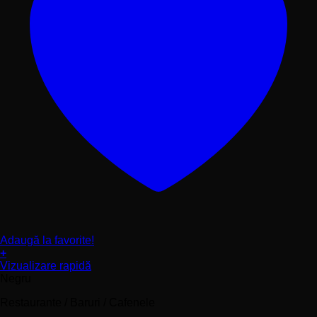
Adaugă la favorite!
+
Acest
Vizualizare rapidă
produs
Negru
are
Restaurante / Baruri / Cafenele
mai
multe