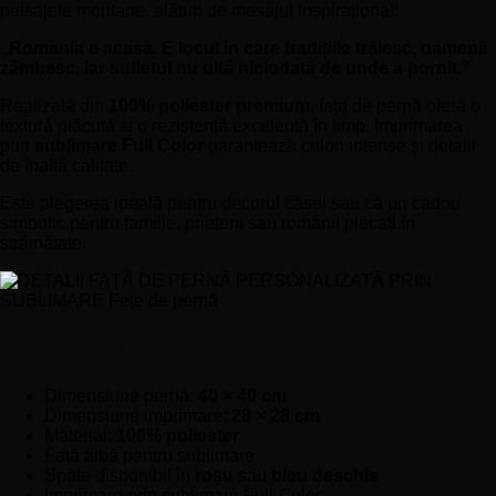
peisajele montane, alături de mesajul inspirațional:
„România e acasă. E locul în care tradițiile trăiesc, oamenii
zâmbesc, iar sufletul nu uită niciodată de unde a pornit.”
Realizată din
100% poliester premium
, fața de pernă oferă o
textură plăcută și o rezistență excelentă în timp. Imprimarea
prin
sublimare Full Color
garantează culori intense și detalii
de înaltă calitate.
Este alegerea ideală pentru decorul casei sau ca un cadou
simbolic pentru familie, prieteni sau românii plecați în
străinătate.
Specificații
Dimensiune pernă:
40 × 40 cm
Dimensiune imprimare:
28 × 28 cm
Material:
100% poliester
Față albă pentru sublimare
Spate disponibil în
roșu
sau
bleu deschis
Imprimare prin sublimare Full Color