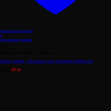
Adaugă la favorite!
+
Acest
Vizualizare rapidă
produs
Negru
are
Restaurante / Baruri / Cafenele
mai
multe
Sticker perete – Bucătarul care vă dorește poftă bună
variații.
Opțiunile
De la:
90
lei
pot
fi
alese
în
pagina
produsului.