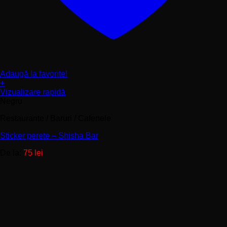
Adaugă la favorite!
+
Acest
Vizualizare rapidă
produs
Negru
are
Restaurante / Baruri / Cafenele
mai
multe
Sticker perete – Shisha Bar
variații.
Opțiunile
De la:
75
lei
pot
fi
alese
în
pagina
produsului.