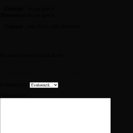
Greutate
Nu se aplică
Dimensiuni
Nu se aplică
Culoare
Alb / Roșu, Alb / Albastru
Recenzii
Nu există recenzii până acum.
Fii primul care scrii o recenzie pentru „Față de Pernă
Personalizată – România e Acasă”
Evaluarea ta
*
Recenzia ta
*