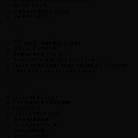
Fermoar ascuns
Umplutura nu este inclusă
Lavabilă la 40°C
Avantaje
🇷🇴 Design patriotic și elegant
Culori vii și rezistente
Material moale și durabil
Ideală pentru living, dormitor sau birou
Cadou inspirat pentru români din țară și din diaspora
Fabricată prin imprimare profesională
Ideală pentru
Cadou pentru români
Ziua Națională a României
1 Decembrie
Cadou pentru diaspora
Decor tradițional
Cadou pentru familie
Cadou patriotic
Living și dormitor