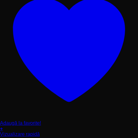
Adaugă la favorite!
+
Acest
Vizualizare rapidă