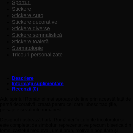
Sporturi
Stickere
Stickere Auto
Stickere decorative
Stickere diverse
Stickere semnalistică
Stickere toaletă
Stomatologie
Tricouri personalizate
Descriere
Informații suplimentare
Recenzii (0)
Adu spiritul României mai aproape de tine prin această față de
pernă decorativă, creată pentru cei care iubesc tradițiile,
peisajele și valorile românești.
Designul ilustrează harta României în culorile tricolorului și
este completat de simboluri reprezentative precum biserica din
lemn, castelul medieval, ursul brun, motivele populare și