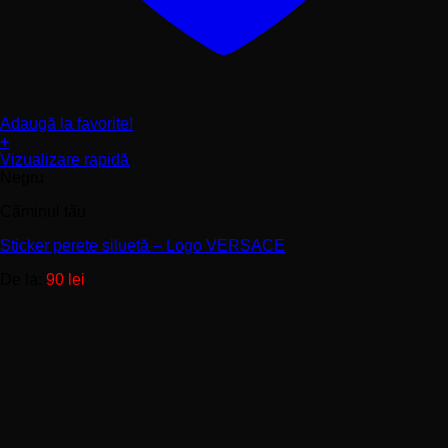
Adaugă la favorite!
+
Acest
Vizualizare rapidă
produs
Negru
are
Căminul tău
mai
multe
Sticker perete siluetă – Logo VERSACE
variații.
Opțiunile
De la:
90
lei
pot
fi
alese
în
pagina
produsului.