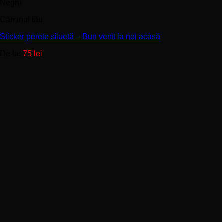
produs
Negru
are
Căminul tău
mai
multe
Sticker perete siluetă – Bun venit la noi acasă
variații.
Opțiunile
De la:
75
lei
pot
fi
alese
în
pagina
produsului.