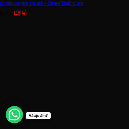
Sticker perete siluetă – Street TIME Cafe
variații.
Opțiunile
De la:
115
lei
pot
fi
alese
în
pagina
produsului.
Vă ajutăm?