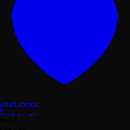
Adaugă la favorite!
+
Acest
Vizualizare rapidă
produs
Negru
are
Cameră copii