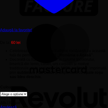
Adaugă la favorite!
De la:
60
lei
Celebrează frumusețea și tradițiile românești cu această
față de pernă personalizată
„România e Acasă”
.
Decorată cu harta României în culorile tricolorului,
biserică din lemn, castel, urs carpatin și motive
tradiționale, este realizată din
100% poliester
, imprimată
prin
sublimare Full Color
și disponibilă cu
spate roșu
sau bleu deschis
.
Culoare
Alb / Roșu
Alb / Albastru
Anulează