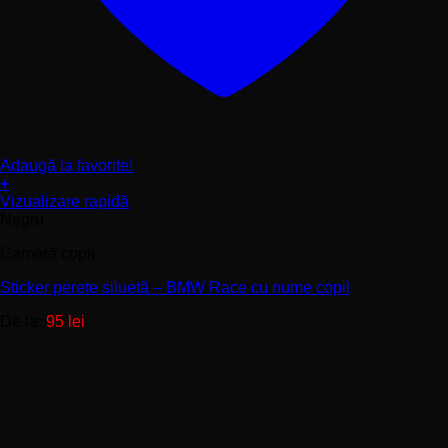
Adaugă la favorite!
+
Acest
Vizualizare rapidă
produs
Negru
are
Cameră copii
mai
multe
Sticker perete siluetă – BMW Race cu nume copil
variații.
Opțiunile
De la:
95
lei
pot
fi
alese
în
pagina
produsului.