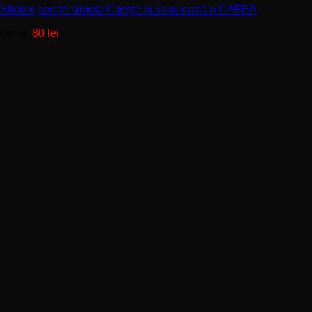
Sticker perete siluetă Citește și savurează o CAFEA
variații.
Opțiunile
De la:
80
lei
pot
fi
alese
în
pagina
produsului.