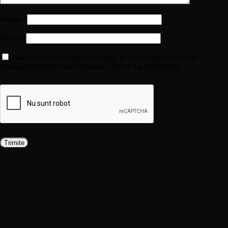
Nume
*
Email
*
Salvează-mi numele, emailul și site-ul web în acest
navigator pentru data viitoare când o să comentez.
Produse similare