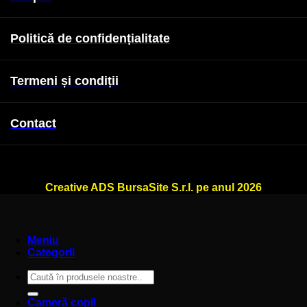
Politică de confidențialitate
Termeni și condiții
Contact
WallSign.ro este administrat de
Creative ADS BursaSite S.r.l. pe anul 2026
Meniu
Categorii
Caută
după:
Cameră copii