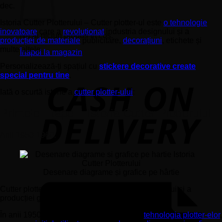
dec.
Istoria Cutter Plotterului – Cutter plotter-ul este
o tehnologie
inovatoare
care a
revoluționat
industria designului și a
Nu ai niciun produs în coș.
producției de materiale
publicitare,
decorațiuni
, etichete și
multe altele.
Înapoi la magazin
Personalizează-ți spațiul cu
stickere decorative create
special pentru tine
.
Iată o scurtă istorie a
cutter plotter-ului
:
Primele Etape – Istoria Cutter Plotterului
Anii 1950-1960:
Desenare diagrame și grafice pe hârtie
Cutter plotter-ul are rădăcini în industria designului și a
producției grafice.
În anii 1950-1960, începe să se dezvolte
tehnologia plotter-elor
,