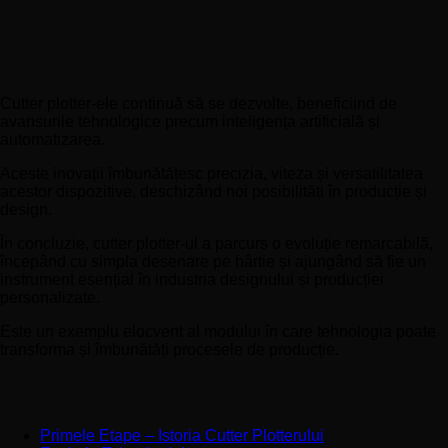
Viitorul Cutter Plotter-ului – Istoria Cutter
Plotterului
Cutter plotter-ele continuă să se dezvolte, beneficiind de
avansurile tehnologice precum inteligența artificială și
automatizarea.
Aceste inovații îmbunătățesc precizia, viteza și versatilitatea
acestor dispozitive, deschizând noi posibilități în producție și
design.
În concluzie, cutter plotter-ul a parcurs o evoluție remarcabilă,
începând cu simpla desenare pe hârtie și ajungând să fie un
instrument esențial în industria designului și producției
personalizate.
Este un exemplu elocvent al modului în care tehnologia poate
transforma și îmbunătăți procesele de producție.
Cuprins
Primele Etape – Istoria Cutter Plotterului