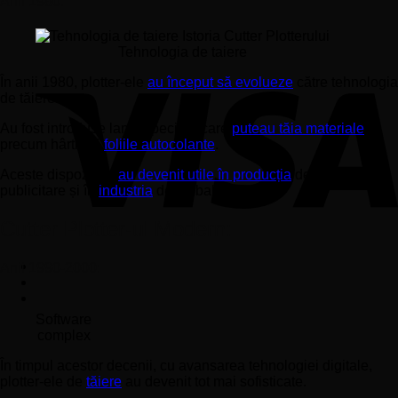
Anii 1980:
Tehnologia de taiere
În anii 1980, plotter-ele
au început să evolueze
către tehnologia
de tăiere.
Au fost introduse lame speciale care
puteau tăia materiale
precum hârtia și
foliile autocolante
.
Aceste dispozitive
au devenit utile în producția
de semne
publicitare și în
industria
de ambalare.
Cutter Plotter-ul Modern:
Anii 1990-2000:
Software
complex
În timpul acestor decenii, cu avansarea tehnologiei digitale,
plotter-ele de
tăiere
au devenit tot mai sofisticate.