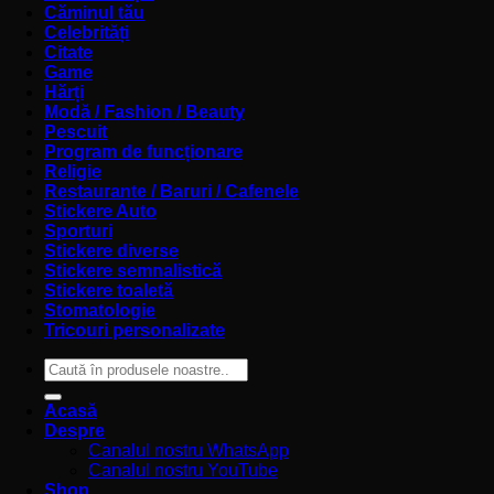
Căminul tău
Celebrități
Citate
Game
Hărți
Modă / Fashion / Beauty
Pescuit
Program de funcționare
Religie
Restaurante / Baruri / Cafenele
Stickere Auto
Sporturi
Stickere diverse
Stickere semnalistică
Stickere toaletă
Stomatologie
Tricouri personalizate
Caută
după:
Acasă
Despre
Canalul nostru WhatsApp
Canalul nostru YouTube
Shop