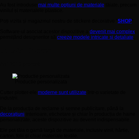
Au fost introduse
mai multe opțiuni de materiale
tăiate, precum
vinilul și materialele plastice.
Poți vizita și magazinul nostru de stickere decorative ”
SHOP
”
Software-ul asociat acestor dispozitive a
devenit mai complex
,
permițând designerilor să
creeze modele intricate și detaliate
.
Utilizări Diverse:
Anii 2010-prezent:
Productie personalizata
Cutter plotter-ele
moderne sunt utilizate
într-o varietate de
industrii.
De la producția de reclame și semne publicitare, până la
decorațiuni
interioare, etichetare și chiar în producția de haine
personalizate, aceste dispozitive au devenit indispensabile.
Ele pot tăia o gamă largă de materiale, inclusiv vinil, hârtie,
carton, folii și chiar materiale textile.