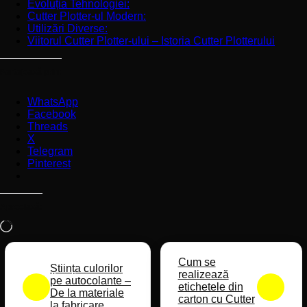
Evoluția Tehnologiei:
Cutter Plotter-ul Modern:
Utilizări Diverse:
Viitorul Cutter Plotter-ului – Istoria Cutter Plotterului
Partajează prin:
WhatsApp
Facebook
Threads
X
Telegram
Pinterest
Apreciază:
Încarc...
Cum se
Știința culorilor
realizează
pe autocolante –
etichetele din
De la materiale
carton cu Cutter
la fabricare