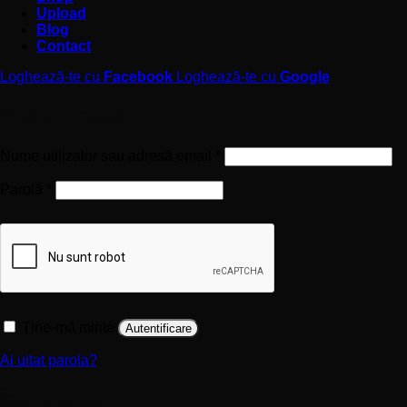
Upload
Blog
Contact
Loghează-te cu
Facebook
Loghează-te cu
Google
Autentificare
Obligatoriu
Nume utilizator sau adresă email
*
Obligatoriu
Parolă
*
Ține-mă minte
Autentificare
Ai uitat parola?
Înregistrare