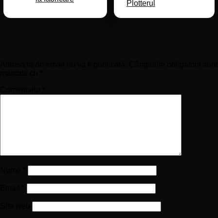
Plotterul
Lasă un răspuns
Adresa ta de email nu va fi publicată.
Câmpurile obligatorii sunt
marcate cu
*
Comentariu
*
Nume
*
Email
*
Site web