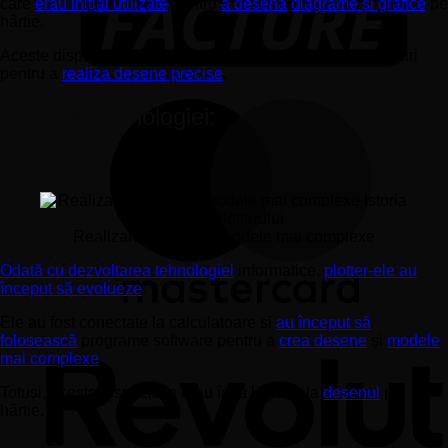
care
erau inițial utilizate
pentru
a desena
diagrame și grafice
pe
hârtie.
Aceste dispozitive erau controlate manual și utilizau stilouri
pentru a
realiza desene precise
.
Evoluția Tehnologiei:
Anii 1970:
Realizare desene și modele mai complexe
Odată cu dezvoltarea tehnologiei
informatice,
plotter-ele au
început să evolueze
.
Ele au fost conectate la calculatoare și
au început să
folosească
programe software pentru a
crea desene
și
modele
mai complexe
.
Totuși, aceste dispozitive erau încă limitate la
desenul
pe
hârtie.