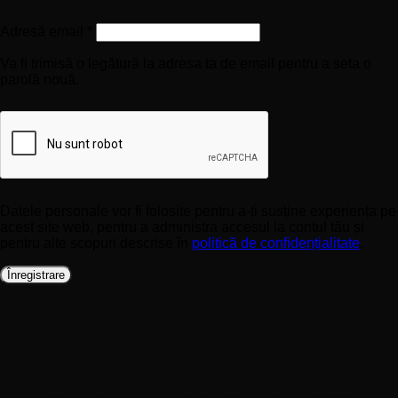
Obligatoriu
Adresă email
*
Va fi trimisă o legătură la adresa ta de email pentru a seta o
parolă nouă.
Datele personale vor fi folosite pentru a-ți susține experiența pe
acest site web, pentru a administra accesul la contul tău și
pentru alte scopuri descrise în
politică de confidențialitate
.
Înregistrare
Descoperă mai multe la
WallSign