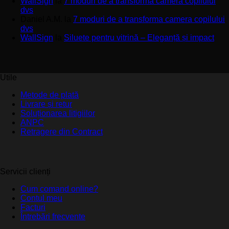
WallSign
la
7 moduri de a transforma camera copilului
dvs
Daniel A.M.
la
7 moduri de a transforma camera copilului
dvs
WallSign
la
Siluete pentru vitrină – Eleganță și impact
Utile
Metode de plată
Livrare și retur
Soluționarea litigiilor
ANPC
Retragere din Contract
Servicii clienți
Cum comand online?
Contul meu
Facturi
Întrebări frecvente