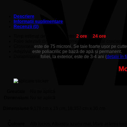
Descriere
Informații suplimentare
Recenzii (0)
Timp estimat de producție între
2 ore
și
24 ore
!
Folie adezivă din PVC monomeric fin, special concepută 
Grosimea
este de 75 microni. Se taie foarte ușor pe cutt
Adezivul
este poliacrilic pe bază de apă și permanent.
Durabilitatea
foliei, la exterior, este de 3-4 ani (
detalii în 
Mo
Greutate
Nu se aplică
Dimensiuni
Nu se aplică
Dimensiune
9,178 cm x 15 cm, 18,357 cm x 30 cm
Culoare
Alb lucios, Albastru azuriu mat, Maro arămiu luc