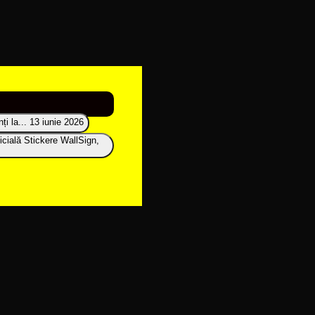
i la...
13 iunie 2026
icială Stickere WallSign,