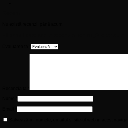
Recenzii
Nu există recenzii până acum.
Fii primul care scrii o recenzie pentru „Sticker auto
Evaluarea ta
*
Recenzia ta
*
Nume
*
Email
*
Salvează-mi numele, emailul și site-ul web în acest naviga