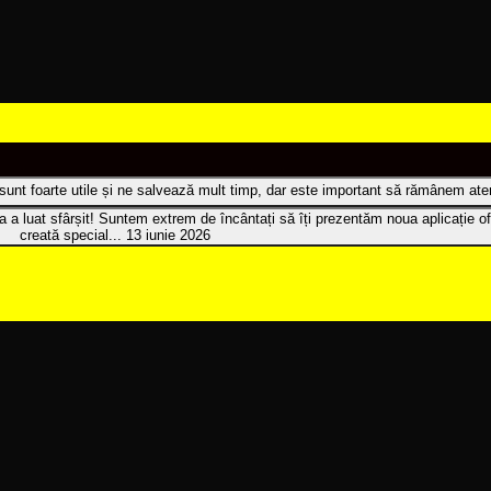
t sunt foarte utile și ne salvează mult timp, dar este important să rămânem atenț
 a luat sfârșit! Suntem extrem de încântați să îți prezentăm noua aplicație of
creată special...
13 iunie 2026