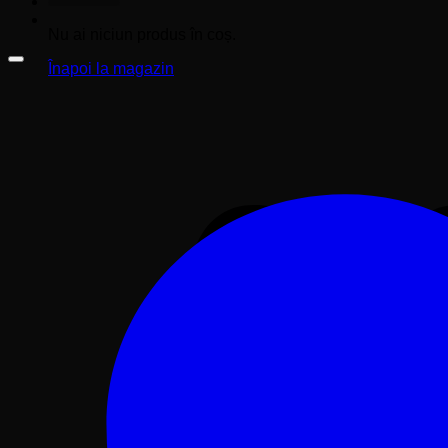
Nu ai niciun produs în coș.
Înapoi la magazin