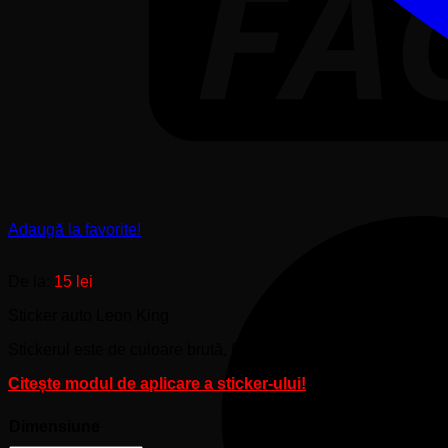
Adaugă la favorite!
De la:
15
lei
Sticker auto Leon King
Stickerul este de culoare brută, fără margini albe sau transparen
Citește modul de aplicare a sticker-ului!
Dimensiune