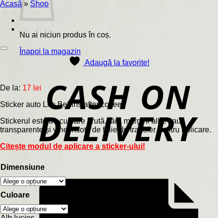
Acasă
»
Shop
Nu ai niciun produs în coș.
Înapoi la magazin
Adaugă la favorite!
De la:
17
lei
Sticker auto Life Behins after coffee
Stickerul este de culoare brută, fără margini albe sau
transparente și vine însoțit de folie de transfer pentru aplicare.
Citește modul de aplicare a sticker-ului!
Dimensiune
Culoare
Alb lucios