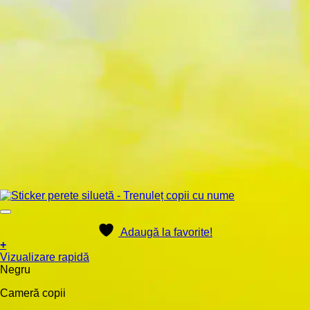
Adaugă la favorite!
+
Acest
Vizualizare rapidă
produs
Negru
are
Cameră copii
mai
multe