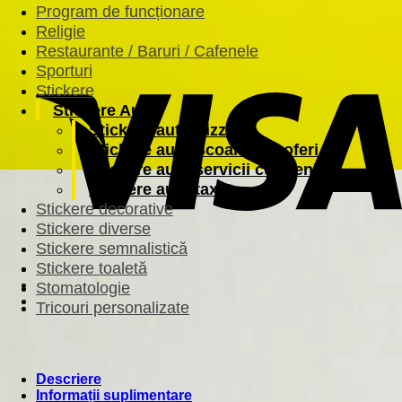
Program de funcționare
Religie
Restaurante / Baruri / Cafenele
Sporturi
Stickere
Stickere Auto
Stickere auto Pizza
Stickere auto Școală de șoferi
Stickere auto servicii curățenie
Stickere auto taxi
Stickere decorative
Stickere diverse
Stickere semnalistică
Stickere toaletă
Stomatologie
Tricouri personalizate
Descriere
Informații suplimentare