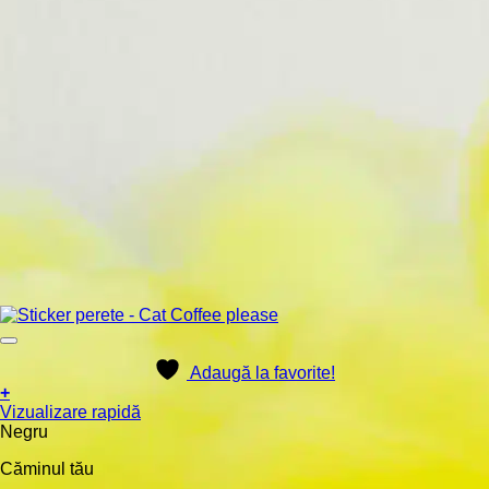
Adaugă la favorite!
+
Acest
Vizualizare rapidă
produs
Negru
are
Căminul tău
mai