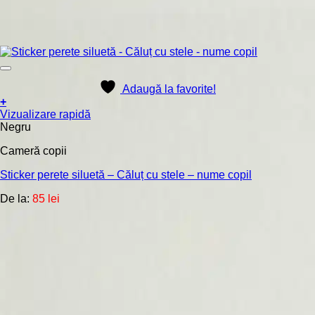
Adaugă la favorite!
+
Acest
Vizualizare rapidă
produs
Negru
are
Cameră copii
mai
multe
Sticker perete siluetă – Căluț cu stele – nume copil
variații.
Opțiunile
De la:
85
lei
pot
fi
alese
în
pagina
produsului.