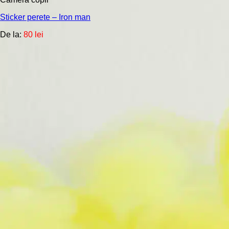
mai
multe
Sticker perete – Iron man
variații.
Opțiunile
De la:
80
lei
pot
fi
alese
în
pagina
produsului.