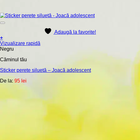
Adaugă la favorite!
+
Acest
Vizualizare rapidă
produs
Negru
are
Căminul tău
mai
multe
Sticker perete siluetă – Joacă adolescent
variații.
Opțiunile
De la:
95
lei
pot
fi
alese
în
pagina
produsului.