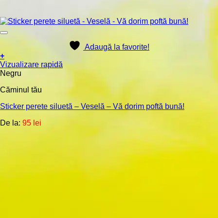
Adaugă la favorite!
+
Acest
Vizualizare rapidă
produs
Negru
are
Căminul tău
mai
multe
Sticker perete siluetă – Veselă – Vă dorim poftă bună!
variații.
Opțiunile
De la:
95
lei
pot
fi
alese
în
pagina
produsului.