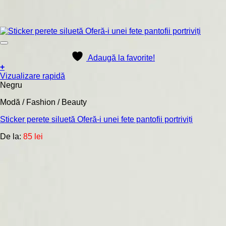
Adaugă la favorite!
+
Acest
Vizualizare rapidă
produs
Negru
are
Modă / Fashion / Beauty
mai
multe
Sticker perete siluetă Oferă-i unei fete pantofii portriviți
variații.
Opțiunile
De la:
85
lei
pot
fi
alese
în
pagina
produsului.