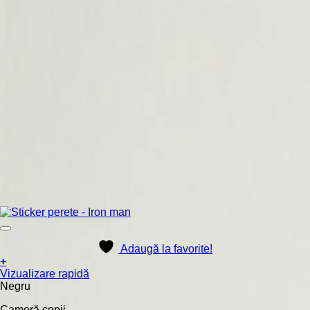
Adaugă la favorite!
+
Acest
Vizualizare rapidă
produs
Negru
are
Cameră copii