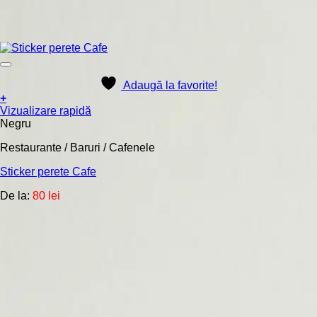
Adaugă la favorite!
+
Acest
Vizualizare rapidă
produs
Negru
are
Restaurante / Baruri / Cafenele
mai
multe
Sticker perete Cafe
variații.
Opțiunile
De la:
80
lei
pot
fi
alese
în
pagina
produsului.