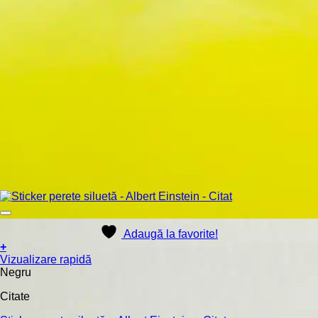
Adaugă la favorite!
+
Acest
Vizualizare rapidă
produs
Negru
are
Citate
mai
multe