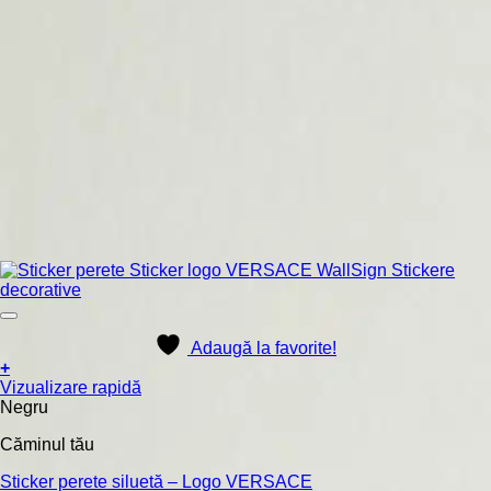
Adaugă la favorite!
+
Acest
Vizualizare rapidă
produs
Negru
are
Căminul tău
mai
multe
Sticker perete siluetă – Logo VERSACE
variații.