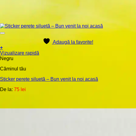
Adaugă la favorite!
+
Acest
Vizualizare rapidă
produs
Negru
are
Căminul tău
mai
multe
Sticker perete siluetă – Bun venit la noi acasă
variații.
Opțiunile
De la:
75
lei
pot
fi
alese
în
pagina
produsului.