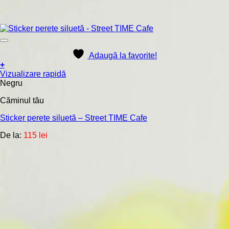
Adaugă la favorite!
+
Acest
Vizualizare rapidă
produs
Negru
are
Căminul tău
mai
multe
Sticker perete siluetă – Street TIME Cafe
variații.
Opțiunile
De la:
115
lei
pot
fi
alese
în
pagina
produsului.