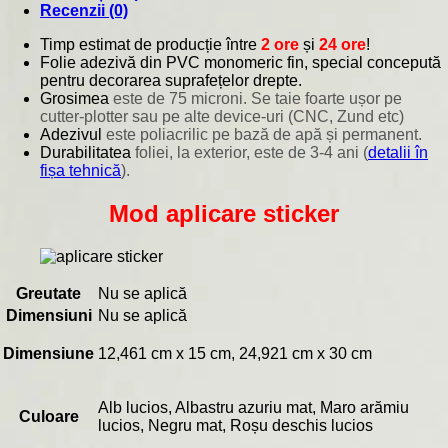
Recenzii (0)
Timp estimat de producție între
2 ore
și
24 ore
!
Folie adezivă din PVC monomeric fin, special concepută
pentru decorarea suprafețelor drepte.
Grosimea
este de 75 microni. Se taie foarte ușor pe
cutter-plotter sau pe alte device-uri (CNC, Zund etc)
Adezivul
este poliacrilic pe bază de apă și permanent.
Durabilitatea
foliei, la exterior, este de 3-4 ani (
detalii în
fișa tehnică
).
Mod aplicare sticker
Greutate
Nu se aplică
Dimensiuni
Nu se aplică
Dimensiune
12,461 cm x 15 cm, 24,921 cm x 30 cm
Alb lucios, Albastru azuriu mat, Maro arămiu
Culoare
lucios, Negru mat, Roșu deschis lucios