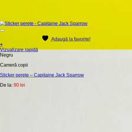
Adaugă la favorite!
+
Acest
Vizualizare rapidă
produs
Negru
are
Cameră copii
mai
multe
Sticker perete – Capitaine Jack Sparrow
variații.
Opțiunile
De la:
90
lei
pot
fi
alese
în
pagina
produsului.