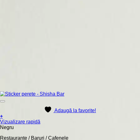
Adaugă la favorite!
+
Acest
Vizualizare rapidă
produs
Negru
are
Restaurante / Baruri / Cafenele
mai