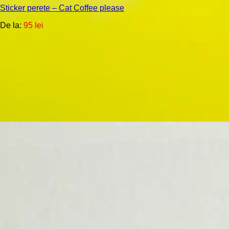
multe
Sticker perete – Cat Coffee please
variații.
Opțiunile
De la:
95
lei
pot
fi
alese
în
pagina
produsului.