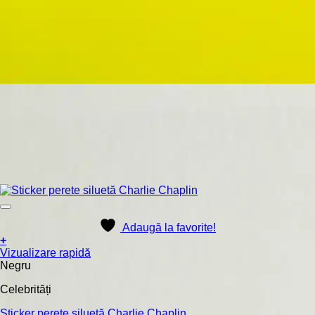
Adaugă la favorite!
+
Acest
Vizualizare rapidă
produs
Negru
are
Celebrități
mai
multe
Sticker perete siluetă Charlie Chaplin