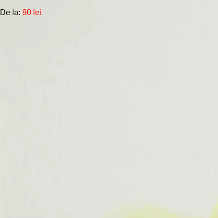
Opțiunile
De la:
90
lei
pot
fi
alese
în
pagina
produsului.