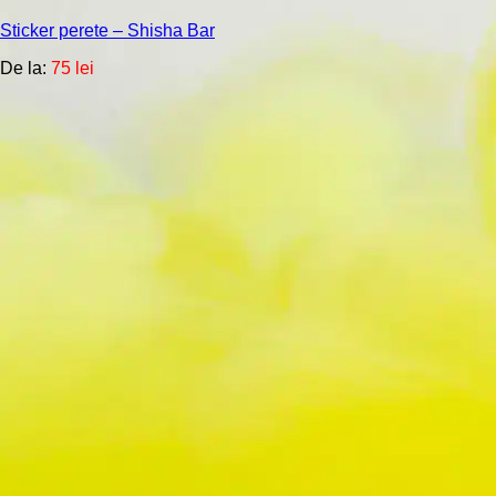
multe
Sticker perete – Shisha Bar
variații.
Opțiunile
De la:
75
lei
pot
fi
alese
în
pagina
produsului.