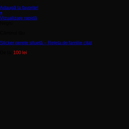
Adaugă la favorite!
+
Acest
Vizualizare rapidă
produs
Negru
are
Căminul tău
mai
multe
Sticker perete siluetă – Rețeta de familie citat
variații.
Opțiunile
De la:
100
lei
pot
fi
alese
în
pagina
produsului.