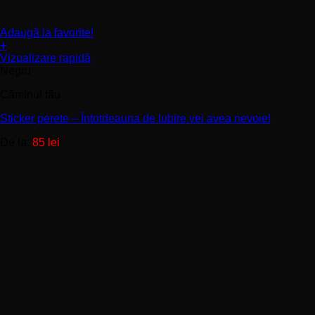
Adaugă la favorite!
+
Acest
Vizualizare rapidă
produs
Negru
are
Căminul tău
mai
multe
Sticker perete – Întotdeauna de Iubire vei avea nevoie!
variații.
Opțiunile
De la:
85
lei
pot
fi
alese
în
pagina
produsului.