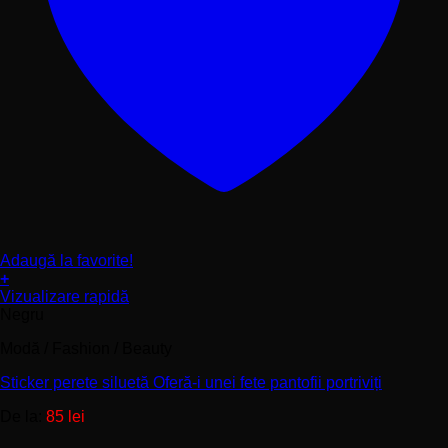
Adaugă la favorite!
+
Acest
Vizualizare rapidă
produs
Negru
are
Modă / Fashion / Beauty
mai
multe
Sticker perete siluetă Oferă-i unei fete pantofii portriviți
variații.
Opțiunile
De la:
85
lei
pot
fi