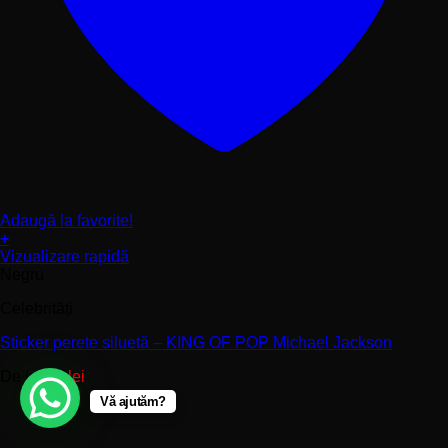
Adaugă la favorite!
+
Acest
Vizualizare rapidă
produs
Negru
are
Celebrități
mai
multe
Sticker perete siluetă – KING OF POP Michael Jackson
variații.
Opțiunile
De la:
90
lei
pot
fi
Vă ajutăm?
alese
în