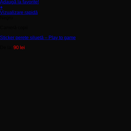
Adaugă la favorite!
+
Acest
Vizualizare rapidă
produs
Negru
are
Cameră copii
mai
multe
Sticker perete siluetă – Play to game
variații.
Opțiunile
De la:
90
lei
pot
fi
alese
în
pagina
produsului.