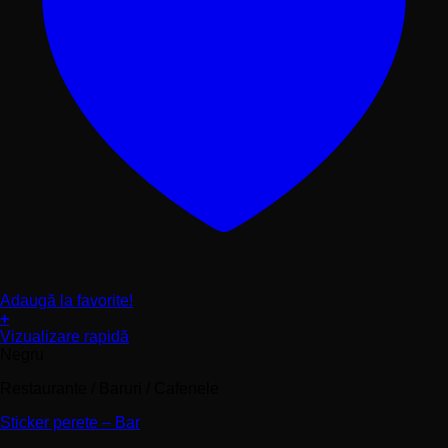
Adaugă la favorite!
+
Acest
Vizualizare rapidă
produs
Negru
are
Restaurante / Baruri / Cafenele
mai
multe
Sticker perete – Bar
variații.
Opțiunile