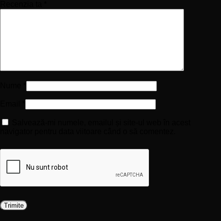
Recenzia ta
*
Nume
*
Email
*
Salvează-mi numele, emailul și site-ul web în acest
navigator pentru data viitoare când o să comentez.