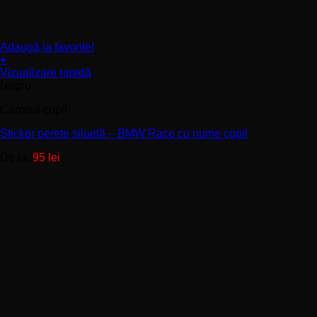
Adaugă la favorite!
+
Acest
Vizualizare rapidă
produs
Negru
are
Cameră copii
mai
multe
Sticker perete siluetă – BMW Race cu nume copil
variații.
Opțiunile
De la:
95
lei
pot
fi
alese
în
pagina
produsului.