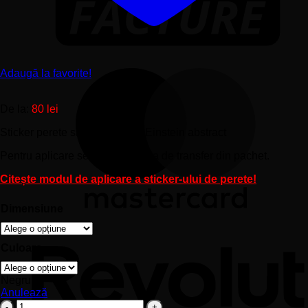
Adaugă la favorite!
De la:
80
lei
Sticker perete siluetă – Albert Einstein abstract
Pentru aplicare se foloseşte folia de transfer din pachet.
Citește modul de aplicare a sticker-ului de perete!
Dimensiune
Culoare
Negru
Anulează
Cantitate