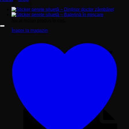
Nu ai niciun produs în coș.
Înapoi la magazin