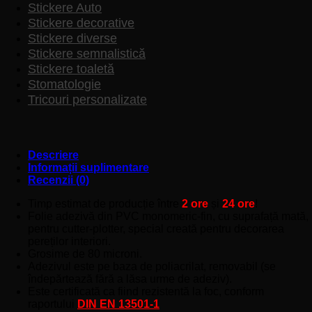
Stickere Auto
Stickere decorative
Stickere diverse
Stickere semnalistică
Stickere toaletă
Stomatologie
Tricouri personalizate
Descriere
Informații suplimentare
Recenzii (0)
Timp estimat de producție între
2 ore
și
24 ore
!
Folie adezivă din PVC monomeric-fin, cu suprafață mată,
pentru cutter-plotter, special creată pentru decorarea
pereților interiori.
Grosime de 80 microni.
Adezivul este pe baza de poliacrilat, removabil (se
îndepărtează fără a lăsa urme de adeziv).
Este certificată ca fiind rezistentă la foc, conform
raportului
DIN EN 13501-1