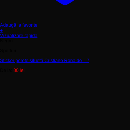
Adaugă la favorite!
+
Acest
Vizualizare rapidă
produs
Negru
are
Sporturi
mai
multe
Sticker perete siluetă Cristiano Ronaldo – 7
variații.
Opțiunile
De la:
80
lei
pot
fi
alese
în
pagina
produsului.