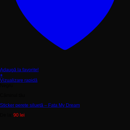
Adaugă la favorite!
+
Acest
Vizualizare rapidă
produs
Negru
are
Căminul tău
mai
multe
Sticker perete siluetă – Fata My Dream
variații.
Opțiunile
De la:
90
lei
pot
fi
alese