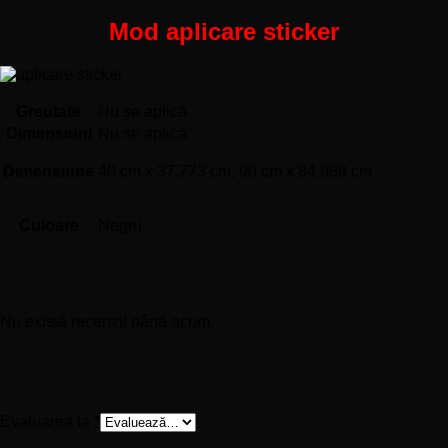
Mod aplicare sticker
Greutate
Nu se aplică
Dimensiuni
Nu se aplică
Dimensiune
40 cm x 37,773 cm, 90 cm x 84,989 cm
Culoare
Negru
Recenzii
Nu există recenzii până acum.
Fii primul care scrii o recenzie pentru „Sticker perete
siluetă – Albert Einstein abstract”
Evaluarea ta
*