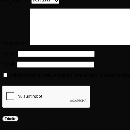
Evaluarea ta
*
Recenzia ta
*
Nume
*
Email
*
Salvează-mi numele, emailul și site-ul web în acest naviga