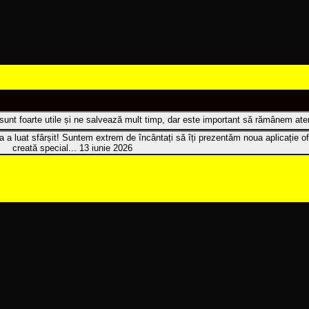
t sunt foarte utile și ne salvează mult timp, dar este important să rămânem atenț
 a luat sfârșit! Suntem extrem de încântați să îți prezentăm noua aplicație of
creată special...
13 iunie 2026
 cu crengi în formă de inimă