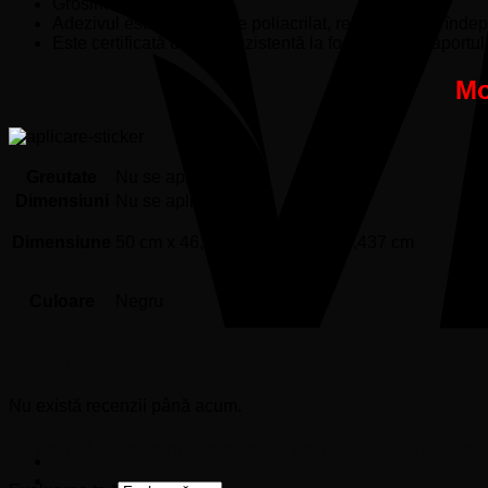
Grosime de 80 microni.
Adezivul este pe baza de poliacrilat, removabil (se înde
Este certificată ca fiind rezistentă la foc, conform raportu
Mo
Greutate
Nu se aplică
Dimensiuni
Nu se aplică
Dimensiune
50 cm x 46,909 cm, 90 cm x 84,437 cm
Culoare
Negru
Recenzii
Nu există recenzii până acum.
Fii primul care scrii o recenzie pentru „Sticker pere