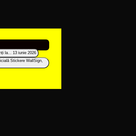
i la...
13 iunie 2026
icială Stickere WallSign,