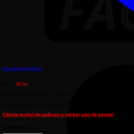
Adaugă la favorite!
De la:
95
lei
Sticker perete siluetă – Copac cu crengi în formă de inimă
Se lipește foarte ușor pe perete.
Citește modul de aplicare a sticker-ului de perete!
Dimensiune