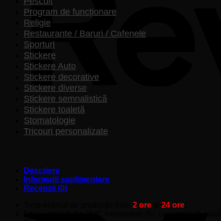
Pescuit
Program de funcționare
Religie
Restaurante / Baruri / Cafenele
Sporturi
Stickere
Stickere Auto
Stickere decorative
Stickere diverse
Stickere semnalistică
Stickere toaletă
Stomatologie
Tricouri personalizate
Descriere
Informații suplimentare
Recenzii (0)
Timp estimat de producție între
2 ore
și
24 ore
!
Folie adezivă din PVC monomeric-fin, cu suprafață mată, pe