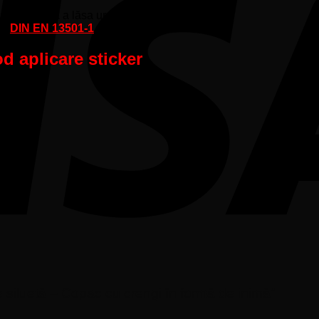
părtează fără a lăsa urme de adeziv).
lui
DIN EN 13501-1
d aplicare sticker
te siluetă – Copac cu crengi în formă de inimă”