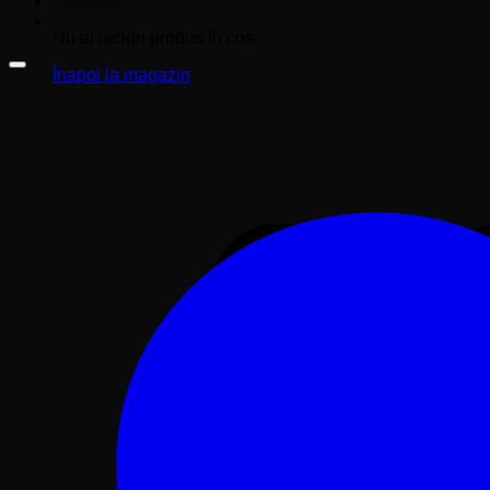
Nu ai niciun produs în coș.
Înapoi la magazin