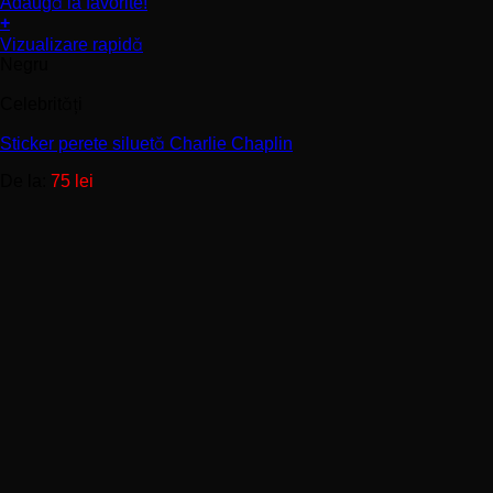
Adaugă la favorite!
+
Acest
Vizualizare rapidă
produs
Negru
are
mai
Celebrități
multe
variații.
Sticker perete siluetă Charlie Chaplin
Opțiunile
De la:
75
lei
pot
fi
alese
în
pagina
produsului.