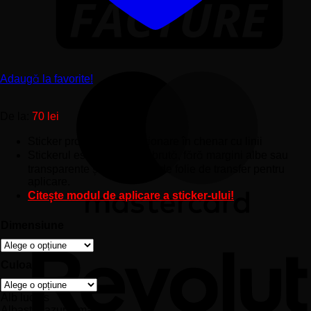
Adaugă la favorite!
De la:
70
lei
Sticker program de funcționare în chenar cu linii
Stickerul este de culoare brută, fără margini albe sau
transparente și vine însoțit de folie de transfer pentru
aplicare.
Citește modul de aplicare a sticker-ului!
Dimensiune
Culoare
Alb lucios
Albastru azuriu mat