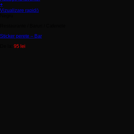
+
Acest
Vizualizare rapidă
produs
Negru
are
mai
Restaurante / Baruri / Cafenele
multe
Sticker perete – Bar
variații.
Opțiunile
De la:
95
lei
pot
fi
alese
în
pagina
produsului.