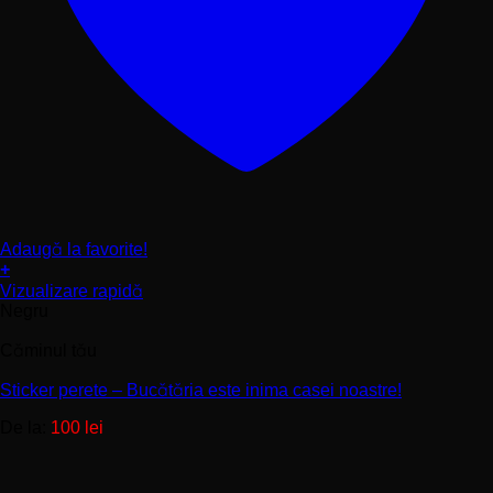
Adaugă la favorite!
+
Acest
Vizualizare rapidă
produs
Negru
are
mai
Căminul tău
multe
variații.
Sticker perete – Bucătăria este inima casei noastre!
Opțiunile
De la:
100
lei
pot
fi
alese
în