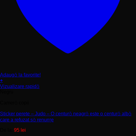
Adaugă la favorite!
+
Acest
Vizualizare rapidă
produs
Negru
are
mai
Cameră copii
multe
variații.
Sticker perete – Judo – O centură neagră este o centură albă
Opțiunile
care a refuzat să renunțe
pot
De la:
95
lei
fi
alese