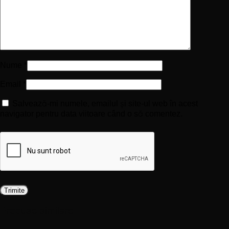
Nume
*
Email
*
Salvează-mi numele, emailul și site-ul web în acest
navigator pentru data viitoare când o să comentez.
Produse similare