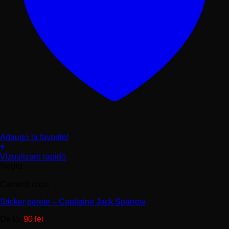
Adaugă la favorite!
+
Acest
Vizualizare rapidă
produs
Negru
are
mai
Cameră copii
multe
Sticker perete – Capitaine Jack Sparrow
variații.
Opțiunile
De la:
90
lei
pot