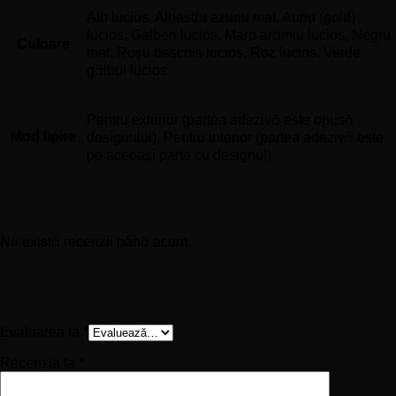
Alb lucios, Albastru azuriu mat, Auriu (gold)
lucios, Galben lucios, Maro arămiu lucios, Negru
Culoare
mat, Roșu deschis lucios, Roz lucios, Verde
gălbui lucios
Pentru exterior (partea adezivă este opusă
Mod lipire
designului), Pentru interior (partea adezivă este
pe aceeași parte cu designul)
Recenzii
Nu există recenzii până acum.
Fii primul care scrii o recenzie pentru „Sticker
program de funcționare în chenar cu linii”
Evaluarea ta
*
Recenzia ta
*