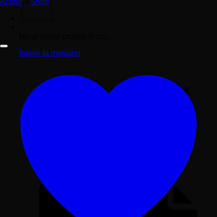
Acasă
»
Shop
Nu ai niciun produs în coș.
Înapoi la magazin