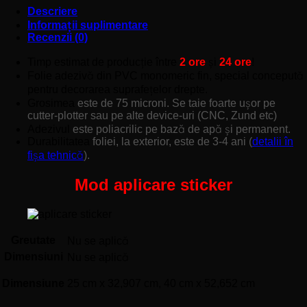
Descriere
Informații suplimentare
Recenzii (0)
Timp estimat de producție între
2 ore
și
24 ore
!
Folie adezivă din PVC monomeric fin, special concepută
pentru decorarea suprafețelor drepte.
Grosimea
este de 75 microni. Se taie foarte ușor pe
cutter-plotter sau pe alte device-uri (CNC, Zund etc)
Adezivul
este poliacrilic pe bază de apă și permanent.
Durabilitatea
foliei, la exterior, este de 3-4 ani (
detalii în
fișa tehnică
).
Mod aplicare sticker
Greutate
Nu se aplică
Dimensiuni
Nu se aplică
Dimensiune
25 cm x 32,907 cm, 40 cm x 52,652 cm