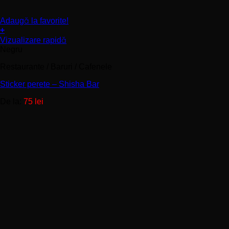
Adaugă la favorite!
+
Acest
Vizualizare rapidă
produs
Negru
are
mai
Restaurante / Baruri / Cafenele
multe
Sticker perete – Shisha Bar
variații.
Opțiunile
De la:
75
lei
pot
fi
alese
în
pagina
produsului.