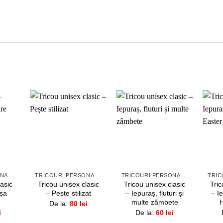
augă
Adaugă
Adaugă
la
la
la
orite!
favorite!
favorite!
+
+
+
TRICOURI PERSONALIZATE
TRICOURI PERSONALIZATE
TRICOURI PERSONALIZATE
lasic
Tricou unisex clasic
Tricou unisex clasic
Tric
așa
– Pește stilizat
– Iepuraș, fluturi și
– I
multe zâmbete
De la:
80
lei
i
De la:
60
lei