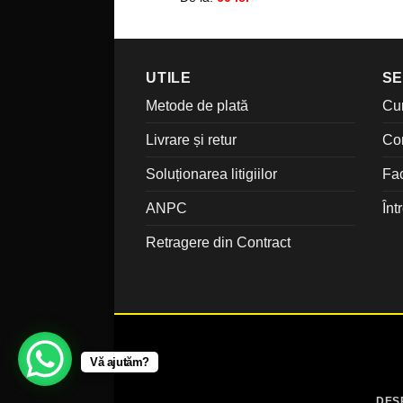
UTILE
SE
Metode de plată
Cu
Livrare și retur
Co
Soluționarea litigiilor
Fac
ANPC
Înt
Retragere din Contract
Vă ajutăm?
DES