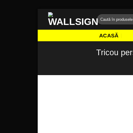
Sari
Caută
la
după:
conținut
ACASĂ
Tricou per