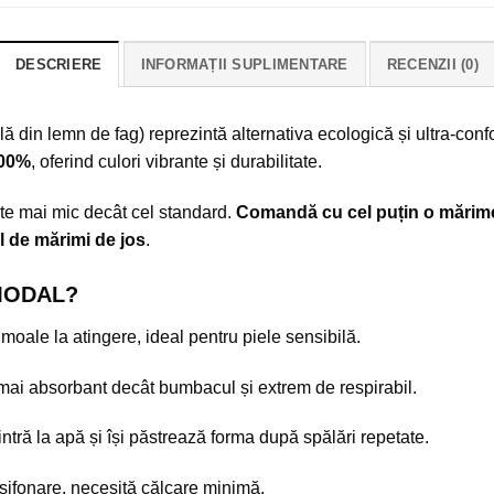
DESCRIERE
INFORMAȚII SUPLIMENTARE
RECENZII (0)
ă din lemn de fag) reprezintă alternativa ecologică și ultra-conf
100%
, oferind culori vibrante și durabilitate.
te mai mic decât cel standard.
Comandă cu cel puțin o mărim
 de mărimi de jos
.
 MODAL?
 moale la atingere, ideal pentru piele sensibilă.
i absorbant decât bumbacul și extrem de respirabil.
tră la apă și își păstrează forma după spălări repetate.
șifonare, necesită călcare minimă.