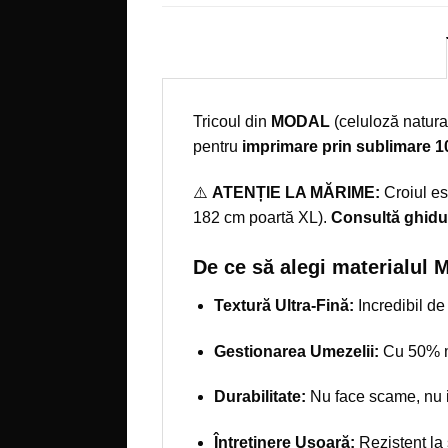
Tricoul din
MODAL
(celuloză natural
pentru
imprimare prin sublimare 
⚠️
ATENȚIE LA MĂRIME:
Croiul es
182 cm poartă XL).
Consultă ghidul
De ce să alegi materialul
Textură Ultra-Fină:
Incredibil de
Gestionarea Umezelii:
Cu 50% ma
Durabilitate:
Nu face scame, nu in
Întreținere Ușoară:
Rezistent la 