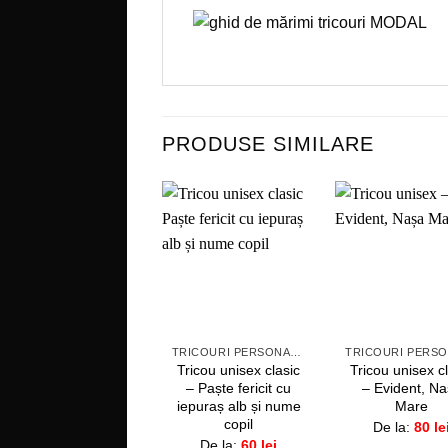
PRODUSE SIMILARE
Adaugă
Ad
la
favorite!
fav
+
+
TRICOURI PERSONALIZATE
Tricou unisex clasic
Tricou unisex c
– Paște fericit cu
– Evident, N
iepuraș alb și nume
Mare
copil
De la:
80
le
De la:
60
lei