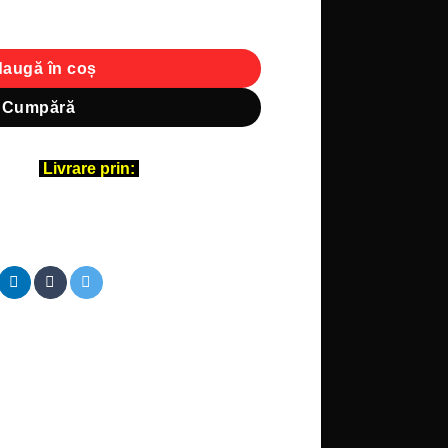
at unisex – Fată cu Pălărie și Umerii Goi
augă în coș
Cumpără
Livrare prin: