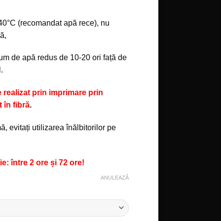
40°C (recomandat apă rece), nu
ă,
 de apă redus de 10-20 ori față de
.
 realizat prin imprimare prin
 în fibră
.
, evitați utilizarea înălbitorilor pe
: între 2 ore și 72 ore!
ANULEAZĂ