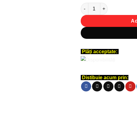
Cantitate Tricou personaliz
Ad
Plăți acceptate:
Distibuie acum prin: