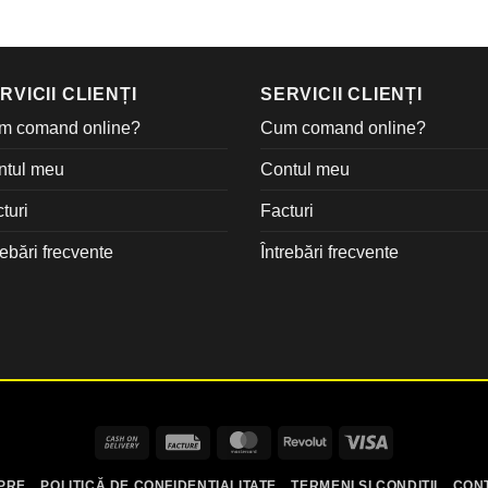
RVICII CLIENȚI
SERVICII CLIENȚI
m comand online?
Cum comand online?
ntul meu
Contul meu
turi
Facturi
rebări frecvente
Întrebări frecvente
Cash
Facture
MasterCard
Revolut
Visa
On
PRE
POLITICĂ DE CONFIDENȚIALITATE
TERMENI ȘI CONDIȚII
CON