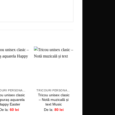
Adaugă
Adaugă
Adaugă
la
la
la
favorite!
favorite!
favorite!
+
+
TRICOURI PERSONALIZATE
TRICOURI PERSONALIZATE
TRICOURI PERSONALIZATE
ou unisex clasic
Tricou unisex clasic
Tricou unisex clasic
epuraș aquarela
– Notă muzicală și
– Iepurași la joacă și
Happy Easter
text Music
text haioș
De la:
60
lei
De la:
80
lei
De la:
60
lei