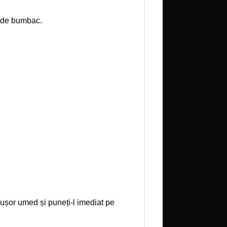
ă de bumbac.
 ușor umed și puneți-l imediat pe