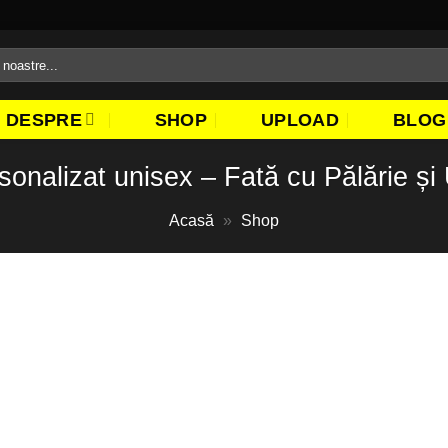
DESPRE
SHOP
UPLOAD
BLOG
sonalizat unisex – Fată cu Pălărie și
Acasă
»
Shop
Adaugă
la
favorite!