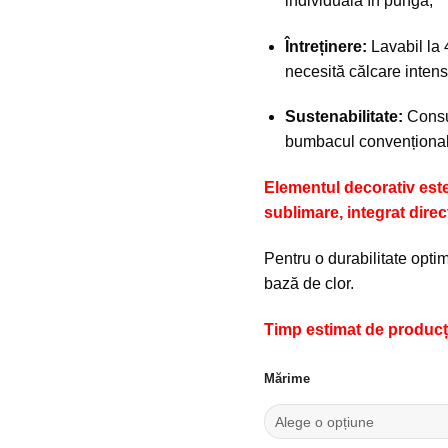
individuală în pungă,
Întreținere:
Lavabil la 
necesită călcare intens
Sustenabilitate:
Consum
bumbacul convențional
Elementul decorativ este
sublimare, integrat direct
Pentru o durabilitate optimă
bază de clor.
Timp estimat de producție
Mărime