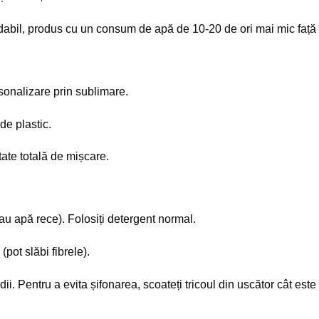
dabil, produs cu un consum de apă de 10-20 de ori mai mic faț
sonalizare prin sublimare.
de plastic.
tate totală de mișcare.
au apă rece). Folosiți detergent normal.
(pot slăbi fibrele).
i. Pentru a evita șifonarea, scoateți tricoul din uscător cât este