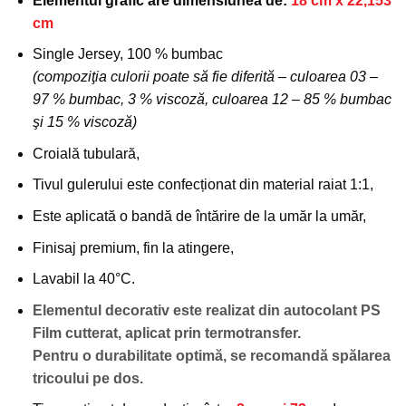
Elementul grafic are dimensiunea de:
18 cm x 22,153
favorite!
cm
Single Jersey, 100 % bumbac
(compoziţia culorii poate să fie diferită – culoarea 03 –
97 % bumbac, 3 % viscoză, culoarea 12 – 85 % bumbac
şi 15 % viscoză)
Croială tubulară,
Tivul gulerului este confecționat din material raiat 1:1,
Este aplicată o bandă de întărire de la umăr la umăr,
Finisaj premium, fin la atingere,
Lavabil la 40°C.
Elementul decorativ este realizat din autocolant PS
Film cutterat, aplicat prin termotransfer.
Pentru o durabilitate optimă, se recomandă spălarea
tricoului pe dos.