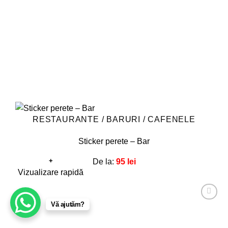
alese
în
pagina
produsului.
RESTAURANTE / BARURI / CAFENELE
Sticker perete – Bar
+
De la:
95
lei
Acest
Vizualizare rapidă
produs
are
Vă ajutăm?
Adaugă
mai
la
favorite!
multe