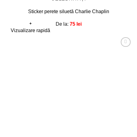
Sticker perete siluetă Charlie Chaplin
+
De la:
75
lei
Acest
Vizualizare rapidă
produs
are
Adaugă
mai
la
favorite!
multe
variații.
Opțiunile
pot
fi
alese
în
pagina
produsului.