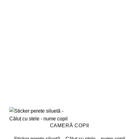
Adaugă
mai
la
favorite!
multe
variații.
Opțiunile
pot
fi
alese
în
pagina
produsului.
CAMERĂ COPII
Sticker perete siluetă – Căluț cu stele – nume copil