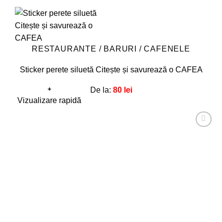
RESTAURANTE / BARURI / CAFENELE
Sticker perete siluetă Citește și savurează o CAFEA
+
De la:
80
lei
Acest
Vizualizare rapidă
produs
are
Adaugă
mai
la
favorite!
multe
variații.
Opțiunile
pot
fi
alese