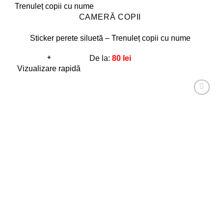
CAMERĂ COPII
Sticker perete siluetă – Trenuleț copii cu nume
+
De la:
80
lei
Acest
Vizualizare rapidă
produs
are
Adaugă
mai
la
favorite!
multe
variații.
Opțiunile
pot
fi
alese
în
pagina
produsului.