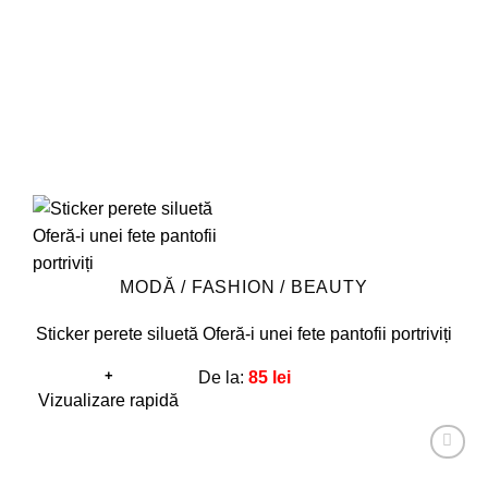
în
pagina
produsului.
MODĂ / FASHION / BEAUTY
Sticker perete siluetă Oferă-i unei fete pantofii portriviți
+
De la:
85
lei
Acest
Vizualizare rapidă
produs
are
Adaugă
mai