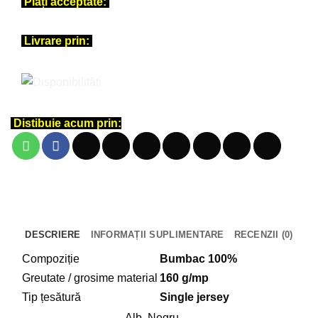
Plăți acceptate:
clasic
–
Meh
Livrare prin:
Distibuie acum prin:
DESCRIERE
INFORMAȚII SUPLIMENTARE
RECENZII (0)
Compoziție
Bumbac 100%
Greutate / grosime material
160 g/mp
Tip țesătură
Single jersey
Alb, Negru