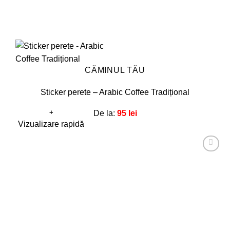
CĂMINUL TĂU
Sticker perete – Arabic Coffee Tradițional
+
De la:
95
lei
Acest
Vizualizare rapidă
produs
are
Adaugă
mai
la
favorite!
multe
variații.
Opțiunile
pot
fi