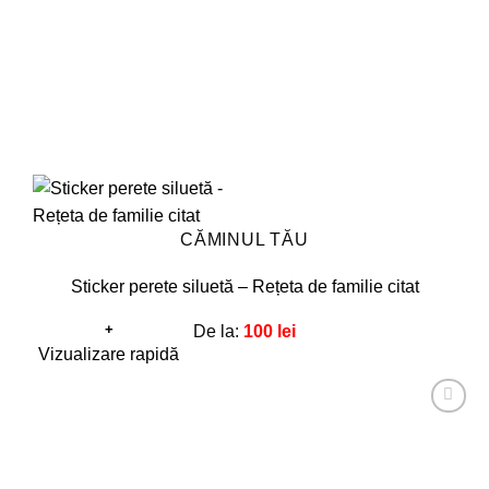
în
pagina
produsului.
CĂMINUL TĂU
Sticker perete siluetă – Rețeta de familie citat
+
De la:
100
lei
Acest
Vizualizare rapidă
produs
are
Adaugă
mai
la
favorite!
multe