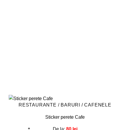
la
favorite!
multe
variații.
Opțiunile
pot
fi
alese
în
pagina
produsului.
RESTAURANTE / BARURI / CAFENELE
Sticker perete Cafe
+
De la:
80
lei