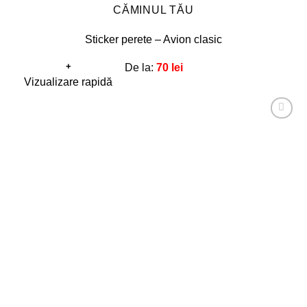
CĂMINUL TĂU
Sticker perete – Avion clasic
+
De la:
70
lei
Acest
Vizualizare rapidă
produs
are
Adaugă
mai
la
favorite!
multe
variații.
Opțiunile
pot
fi
alese
în
pagina
produsului.