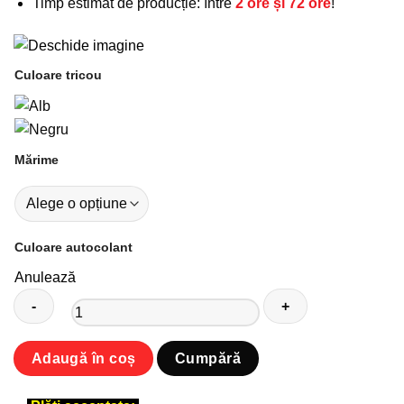
Timp estimat de producție: între
2 ore și 72 ore
!
Culoare tricou
Mărime
Culoare autocolant
Anulează
Cantitate
Adaugă în coș
Cumpără
Tricou
unisex