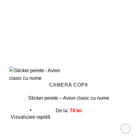
fi
alese
în
pagina
produsului.
CAMERĂ COPII
Sticker perete – Avion clasic cu nume
+
De la:
70
lei
Acest
Vizualizare rapidă
produs
are