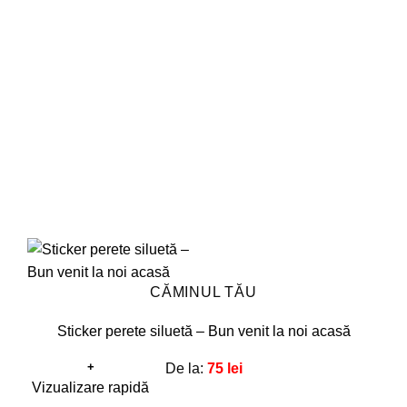
Opțiunile
pot
fi
alese
în
pagina
produsului.
CĂMINUL TĂU
Sticker perete siluetă – Bun venit la noi acasă
+
De la:
75
lei
Acest
Vizualizare rapidă