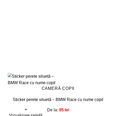
variații.
Opțiunile
pot
fi
alese
în
pagina
produsului.
CAMERĂ COPII
Sticker perete siluetă – BMW Race cu nume copil
+
De la:
95
lei
Acest
Vizualizare rapidă