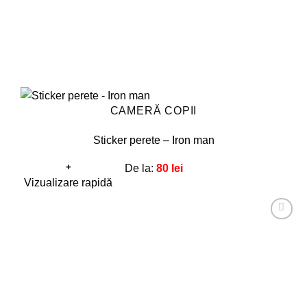
CAMERĂ COPII
Sticker perete – Iron man
+
De la:
80
lei
Acest
Vizualizare rapidă
produs
are
Adaugă
mai
la
favorite!
multe
variații.
Opțiunile
pot