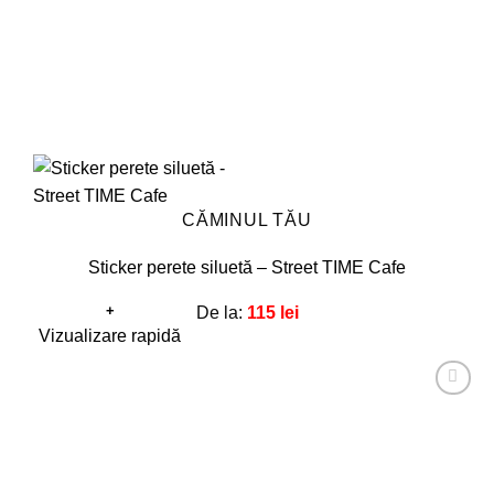
pagina
produsului.
CĂMINUL TĂU
Sticker perete siluetă – Street TIME Cafe
+
De la:
115
lei
Acest
Vizualizare rapidă
produs
are
Adaugă
mai
la
favorite!
multe
variații.