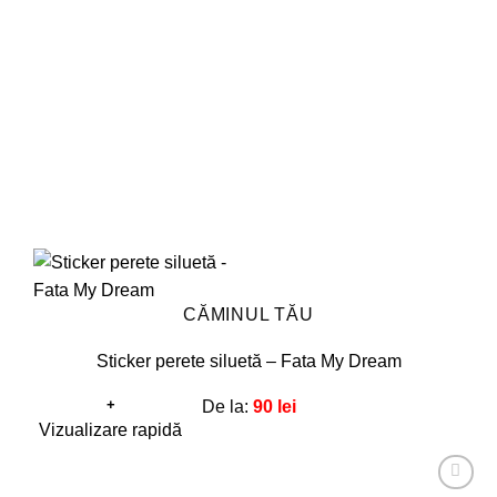
fi
alese
în
pagina
produsului.
CĂMINUL TĂU
Sticker perete siluetă – Fata My Dream
+
De la:
90
lei
Acest
Vizualizare rapidă
produs
are