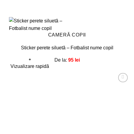
CAMERĂ COPII
Sticker perete siluetă – Fotbalist nume copil
+
De la:
95
lei
Acest
Vizualizare rapidă
produs
are
Adaugă
mai
la
favorite!
multe
variații.
Opțiunile
pot
fi
alese