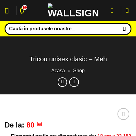
Sari
2
la
conținut
Caută
după:
Tricou unisex clasic – Meh
Acasă
»
Shop
De la:
80
lei
Adaugă
la