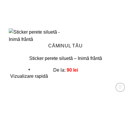
CĂMINUL TĂU
Sticker perete siluetă – Inimă frântă
+
De la:
90
lei
Acest
Vizualizare rapidă
produs
are
Adaugă
mai
la
favorite!
multe
variații.
Opțiunile
pot