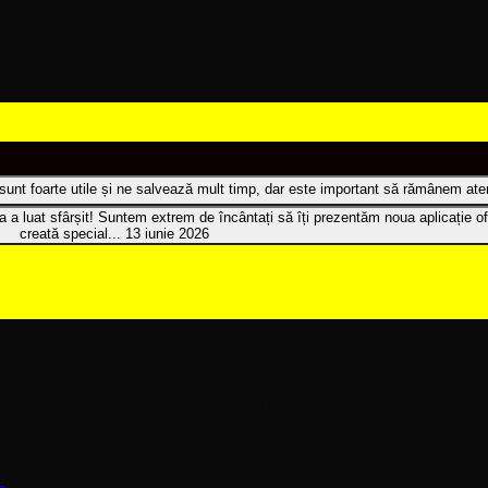
t sunt foarte utile și ne salvează mult timp, dar este important să rămânem atenț
 a luat sfârșit! Suntem extrem de încântați să îți prezentăm noua aplicație of
creată special...
13 iunie 2026
lpiță și Orașul Craiova