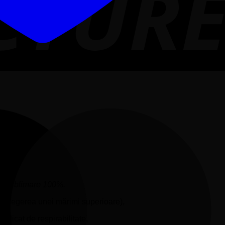
rin sublimare 100%.
ă alegerea unei mărimi superioare),
ridicat de respirabilitate,