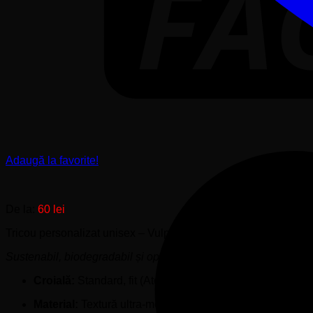
Adaugă la favorite!
De la:
60
lei
Tricou personalizat unisex – Vulpiță și Orașul Craiova
Sustenabil, biodegradabil și optimizat pentru personalizare p
Croială:
Standard, fit (Atenție: Mărimi mici, se recomand
Material:
Textură ultra-moale, elasticitate naturală și grad 