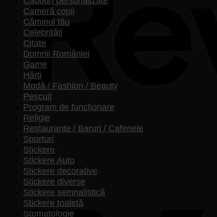
Cadouri personalizate
Craiova
Cameră copii
Căminul tău
Celebrități
Citate
Domnii României
Game
Hărți
Modă / Fashion / Beauty
Pescuit
Program de funcționare
Religie
Restaurante / Baruri / Cafenele
Sporturi
Stickere
Stickere Auto
Stickere decorative
Stickere diverse
Stickere semnalistică
Stickere toaletă
Stomatologie