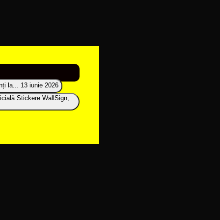
i la...
13 iunie 2026
icială Stickere WallSign,