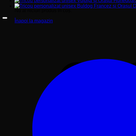
Nu ai niciun produs în coș.
Înapoi la magazin