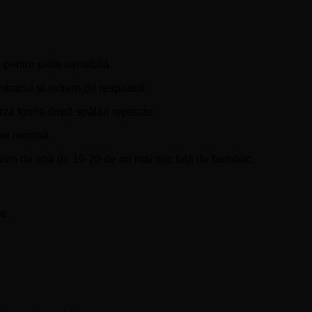
 pentru piele sensibilă.
acul și extrem de respirabil.
ază forma după spălări repetate.
are minimă.
sum de apă de 10-20 de ori mai mic față de bumbac.
re.