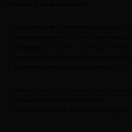
XL).
Consultă ghidul de mărimi de jos
.
De ce să alegi materialul MODAL?
Textură Ultra-Fină:
Incredibil de moale la atingere, ideal
Gestionarea Umezelii:
Cu 50% mai absorbant decât bumb
Durabilitate:
Nu face scame, nu intră la apă și își păstre
Întreținere Ușoară:
Rezistent la șifonare, necesită călc
Eco-Friendly:
Material biodegradabil, produs cu un con
Detalii Produs:
Utilizare:
Sport, uz zilnic sau personalizare prin sublima
Ambalare:
Individuală, în pungă de plastic.
Elasticitate:
Naturală, oferă libertate totală de mișcare.
Ghid de îngrijire: