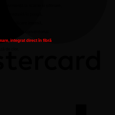
 rezistență la scame și șifonare,
re individuală în pungă,
cesită călcare intensă,
 de bumbacul convențional.
re, integrat direct în fibră
.
ază de clor.