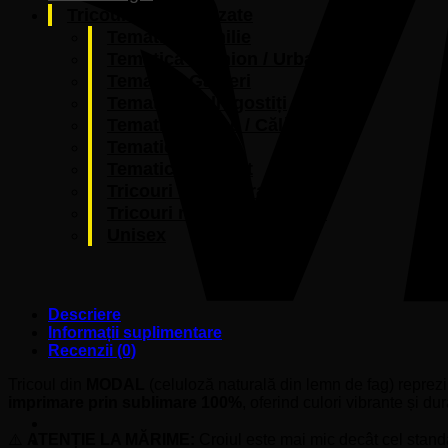
Tricouri personalizate
Tematică Familie
Tematică Fashion / Urban
Tematică Gameri
Tematică Îndrăgostiți
Tematică Orașe / Călătorii
Tematică Paște
Tematică Pescuit
Tricouri cu fotografia ta
Tricouri mesaje amuzante
Unisex
Descriere
Informații suplimentare
Recenzii (0)
Tricoul din
MODAL
(celuloză naturală din lemn de fag) reprezi
imprimare prin sublimare 100%
, oferind culori vibrante și dur
⚠️
ATENȚIE LA MĂRIME:
Croiul este mai mic decât cel stan