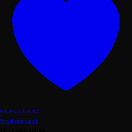
Adaugă la favorite!
+
Acest
Vizualizare rapidă
produs
Tricouri personalizate
are