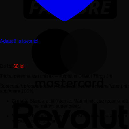
Adaugă la favorite!
De la:
60
lei
Tricou personalizat unisex – Vulpiță și Orașul Târgu Jiu
Sustenabil, biodegradabil și optimizat pentru personalizare prin
sublimare 100%.
Croială:
Standard, fit (Atenție: Mărimi mici, se recomandă
alegerea unei mărimi superioare),
Material:
Textură ultra-moale, elasticitate naturală și grad
ridicat de respirabilitate,