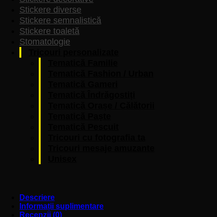
Stickere diverse
Stickere semnalistică
Stickere toaletă
Stomatologie
Tricouri personalizate
Tematică Familie
Tematică Fashion / Urban
Tematică Gameri
Tematică Îndrăgostiți
Tematică Orașe / Călătorii
Tematică Paște
Tematică Pescuit
Tricouri cu fotografia ta
Tricouri mesaje amuzante
Unisex
Descriere
Informații suplimentare
Recenzii (0)