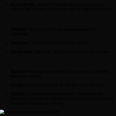
Eco-Friendly:
Material biodegradabil, produs cu un
consum de apă de 10-20 de ori mai mic față de bumbac.
Detalii Produs:
Utilizare:
Sport, uz zilnic sau personalizare prin
sublimare.
Ambalare:
Individuală, în pungă de plastic.
Elasticitate:
Naturală, oferă libertate totală de mișcare.
Ghid de îngrijire:
Spălare:
Recomandat la
40°C
(sau apă rece). Folosiți
detergent normal.
Evitați:
Înălbitorii pe bază de clor (pot slăbi fibrele).
Uscare:
La temperaturi joase/medii. Pentru a evita
șifonarea, scoateți tricoul din uscător cât este ușor umed
și puneți-l imediat pe umeraș.