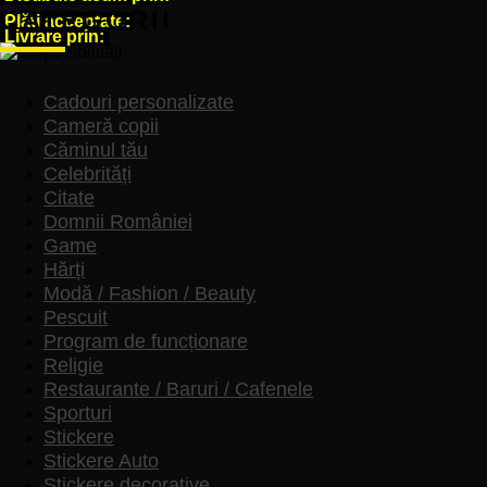
CATEGORII
unisex
Plăți acceptate:
-
Livrare prin:
Vulpiță
și
Orașul
Cadouri personalizate
Târgu
Cameră copii
Jiu
Căminul tău
Celebrități
Citate
Domnii României
Game
Hărți
Modă / Fashion / Beauty
Pescuit
Program de funcționare
Religie
Restaurante / Baruri / Cafenele
Sporturi
Stickere
Stickere Auto
Stickere decorative