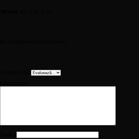
Mărime
XS, S, M, L, XL
Recenzii
Nu există recenzii până acum.
Fii primul care scrii o recenzie pentru „Tricou
personalizat unisex – Vulpiță și Orașul Târgu Jiu”
Evaluarea ta
*
Recenzia ta
*
Nume
*