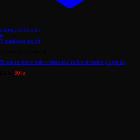
Adaugă la favorite!
+
Acest
Vizualizare rapidă
produs
Tricouri personalizate
are
mai
Tricou unisex clasic – Iepurașul pufos și treaba puișorilor
multe
variații.
De la:
60
lei
Opțiunile
pot
fi
alese
în
pagina
produsului.