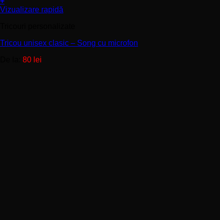
+
Acest
Vizualizare rapidă
produs
Tricouri personalizate
are
mai
Tricou unisex clasic – Song cu microfon
multe
variații.
De la:
80
lei
Opțiunile
pot
fi
alese
în
pagina
produsului.