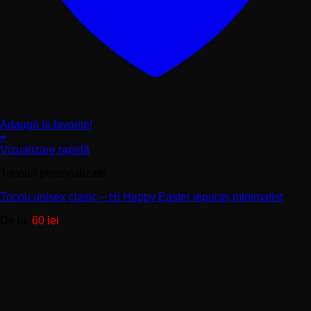
Adaugă la favorite!
+
Acest
Vizualizare rapidă
produs
Tricouri personalizate
are
mai
Tricou unisex clasic – Hi Happy Easter iepuraș minimalist
multe
variații.
De la:
60
lei
Opțiunile
pot
fi
alese
în
pagina
produsului.