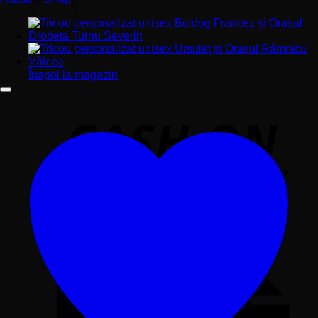
Nu ai niciun produs în coș.
Înapoi la magazin