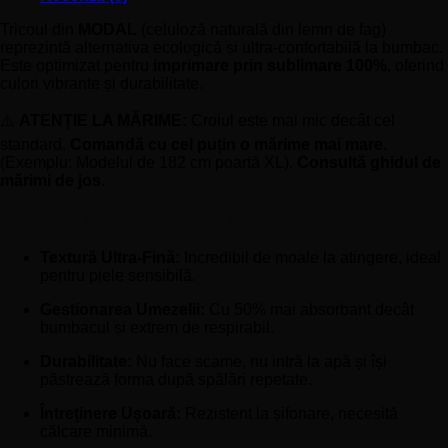
Tricoul din
MODAL
(celuloză naturală din lemn de fag)
reprezintă alternativa ecologică și ultra-confortabilă la bumbac.
Este optimizat pentru
imprimare prin sublimare 100%
, oferind
culori vibrante și durabilitate.
⚠️
ATENȚIE LA MĂRIME:
Croiul este mai mic decât cel
standard.
Comandă cu cel puțin o mărime mai mare.
(Exemplu: Modelul de 182 cm poartă XL).
Consultă ghidul de
mărimi de jos
.
De ce să alegi materialul MODAL?
Textură Ultra-Fină:
Incredibil de moale la atingere, ideal
pentru piele sensibilă.
Gestionarea Umezelii:
Cu 50% mai absorbant decât
bumbacul și extrem de respirabil.
Durabilitate:
Nu face scame, nu intră la apă și își
păstrează forma după spălări repetate.
Întreținere Ușoară:
Rezistent la șifonare, necesită
călcare minimă.