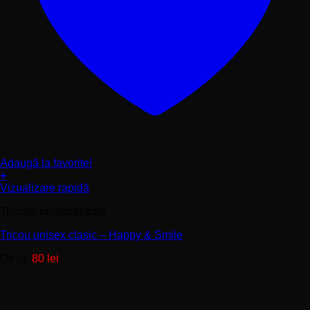
Adaugă la favorite!
+
Acest
Vizualizare rapidă
produs
Tricouri personalizate
are
mai
Tricou unisex clasic – Happy & Smile
multe
variații.
De la:
80
lei
Opțiunile
pot
fi
alese