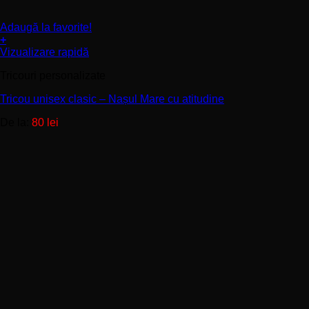
Adaugă la favorite!
+
Acest
Vizualizare rapidă
produs
Tricouri personalizate
are
mai
Tricou unisex clasic – Nașul Mare cu atitudine
multe
variații.
De la:
80
lei
Opțiunile
pot
fi
alese
în
pagina
produsului.