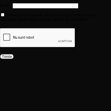
Email
*
Salvează-mi numele, emailul și site-ul web în acest
navigator pentru data viitoare când o să comentez.
Produse similare