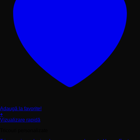
Adaugă la favorite!
+
Acest
Vizualizare rapidă
produs
Tricouri personalizate
are
mai