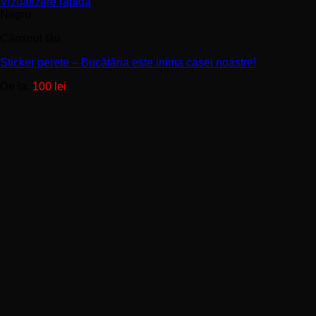
Acest
Vizualizare rapidă
produs
Negru
are
Căminul tău
mai
multe
Sticker perete – Bucătăria este inima casei noastre!
variații.
Opțiunile
De la:
100
lei
pot
fi
alese
în
pagina
produsului.