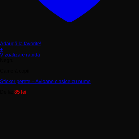
Adaugă la favorite!
+
Acest
Vizualizare rapidă
produs
Negru
are
Cameră copii
mai
multe
Sticker perete – Avioane clasice cu nume
variații.
Opțiunile
De la:
85
lei
pot
fi
alese
în
pagina
produsului.