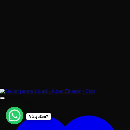
Vă ajutăm?