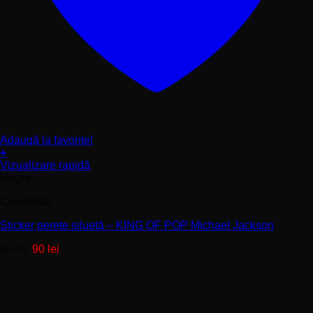
Adaugă la favorite!
+
Acest
Vizualizare rapidă
produs
Negru
are
Celebrități
mai
multe
Sticker perete siluetă – KING OF POP Michael Jackson
variații.
Opțiunile
De la:
90
lei
pot
fi
alese
în
pagina