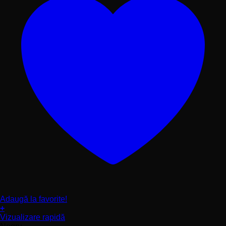
Adaugă la favorite!
+
Acest
Vizualizare rapidă
produs