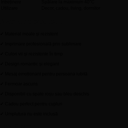
Întreținere
Spălare la maximum 40°C
Utilizare
Decor, cadou, living, dormitor
Avantajele produsului
✔ Material moale și rezistent
✔ Imprimare profesională prin sublimare
✔ Culori vii și rezistente în timp
✔ Design romantic și elegant
✔ Mesaj emoționant pentru persoana iubită
✔ Fermoar ascuns
✔ Disponibil cu spate roșu sau bleu deschis
✔ Cadou perfect pentru cupluri
✔ Umplutura nu este inclusă
Ideală pentru