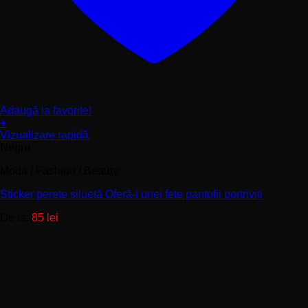
Adaugă la favorite!
+
Acest
Vizualizare rapidă
produs
Negru
are
Modă / Fashion / Beauty
mai
multe
Sticker perete siluetă Oferă-i unei fete pantofii portriviți
variații.
Opțiunile
De la:
85
lei
pot
fi
alese
în
pagina
produsului.