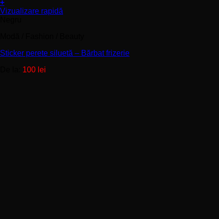
+
Acest
Vizualizare rapidă
produs
Negru
are
Modă / Fashion / Beauty
mai
multe
Sticker perete siluetă – Bărbat frizerie
variații.
Opțiunile
De la:
100
lei
pot
fi
alese
în
pagina
produsului.