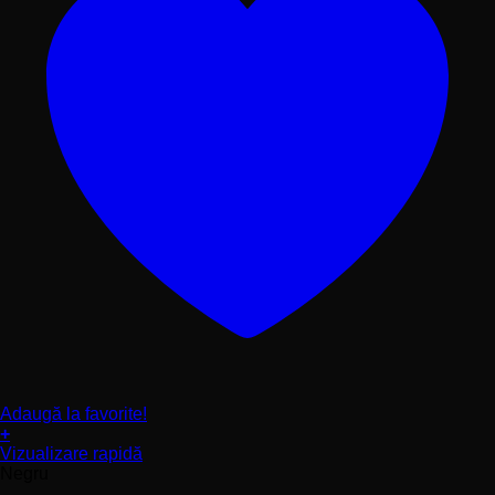
Adaugă la favorite!
+
Acest
Vizualizare rapidă
produs
Negru
are