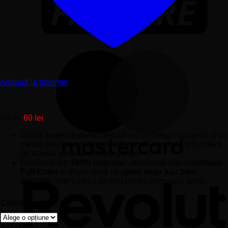
Adaugă la favorite!
De la:
60
lei
O față de pernă personalizată cu un design romantic și un
mesaj emoționant despre iubire, recunoștință și fericirea
de a avea persoana iubită alături.
Realizată din
100% poliester
, imprimată prin
sublimare
Full Color
și disponibilă cu
spate roșu sau bleu
deschis
, este cadoul perfect pentru persoana iubită.
Culoare
Alb / Roșu