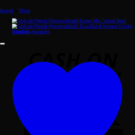
Acasă
»
Shop
Nu ai niciun produs în coș.
Înapoi la magazin