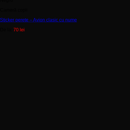
Negru
are
Cameră copii
mai
multe
Sticker perete – Avion clasic cu nume
variații.
Opțiunile
De la:
70
lei
pot
fi
alese
în
pagina
produsului.