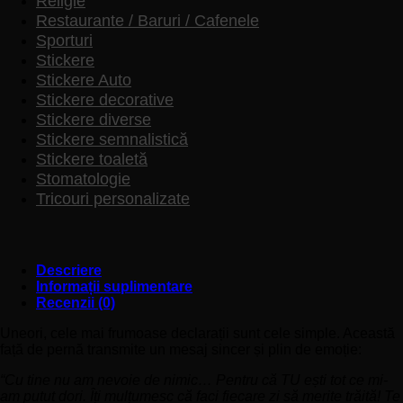
Religie
Restaurante / Baruri / Cafenele
Sporturi
Stickere
Stickere Auto
Stickere decorative
Stickere diverse
Stickere semnalistică
Stickere toaletă
Stomatologie
Tricouri personalizate
Descriere
Informații suplimentare
Recenzii (0)
Uneori, cele mai frumoase declarații sunt cele simple. Această
față de pernă transmite un mesaj sincer și plin de emoție:
“Cu tine nu am nevoie de nimic… Pentru că TU ești tot ce mi-
am putut dori. Îți mulțumesc că faci fiecare zi să merite trăită! Te