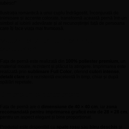
iubesc!”
Ilustrația romantică a unui cuplu îndrăgostit, înconjurată de
inimioare și accente colorate, transformă această pernă într-un
simbol al iubirii adevărate și al recunoștinței față de persoana
care îți face viața mai frumoasă.
Material premium și imprimare
profesională
Fața de pernă este realizată din
100% poliester premium
, un
material moale, rezistent și plăcut la atingere. Imprimarea este
realizată prin
sublimare Full Color
, oferind
culori intense
,
detalii clare
și o rezistență excelentă în timp, chiar și după
spălări repetate.
Dimensiuni și caracteristici
Fața de pernă are o
dimensiune de 40 × 40 cm
, iar
zona
recomandată pentru imprimarea graficii este de 28 × 28 cm
,
pentru un aspect elegant și bine proporționat.
Produsul este disponibil cu
spate roșu
sau
bleu deschis
și