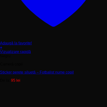
Adaugă la favorite!
+
Acest
Vizualizare rapidă
produs
Negru
are
Cameră copii
mai
multe
Sticker perete siluetă – Fotbalist nume copil
variații.
Opțiunile
De la:
95
lei
pot
fi
alese
în
pagina
produsului.