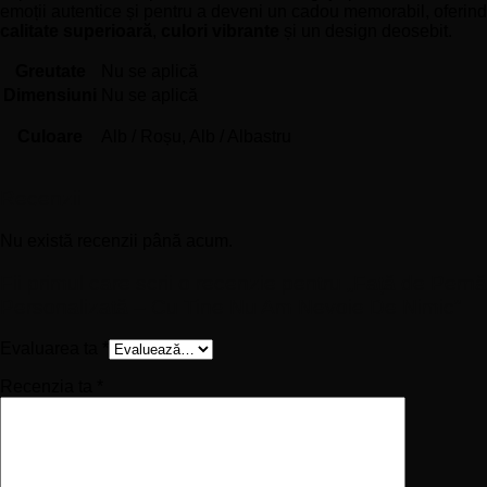
emoții autentice și pentru a deveni un cadou memorabil, oferind
calitate superioară
,
culori vibrante
și un design deosebit.
Greutate
Nu se aplică
Dimensiuni
Nu se aplică
Culoare
Alb / Roșu, Alb / Albastru
Recenzii
Nu există recenzii până acum.
Fii primul care scrii o recenzie pentru „Față de Pernă
Personalizată – Cu Tine Nu Am Nevoie De Nimic”
Evaluarea ta
*
Recenzia ta
*