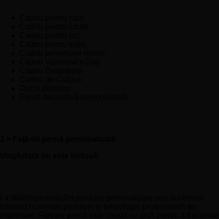
Cadou pentru iubit
Cadou pentru iubită
Cadou pentru soț
Cadou pentru soție
Cadou aniversare relație
Cadou Valentine’s Day
Cadou Dragobete
Cadou de Crăciun
Decor dormitor
Pernă decorativă personalizată
Conținutul pachetului
1 × Față de pernă personalizată
Umplutura nu este inclusă.
De ce să alegi WallSign?
La WallSign realizăm produse personalizate prin sublimare
folosind materiale premium și tehnologie profesională de
imprimare. Fiecare pernă este creată cu grijă pentru a transmite