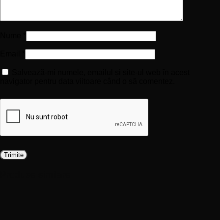
Nume
*
Email
*
Salvează-mi numele, emailul și site-ul web în acest
navigator pentru data viitoare când o să comentez.
Produse similare