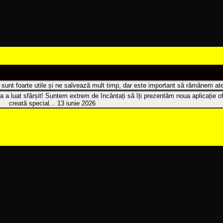
t sunt foarte utile și ne salvează mult timp, dar este important să rămânem aten
a a luat sfârșit! Suntem extrem de încântați să îți prezentăm noua aplicație of
creată special...
13 iunie 2026