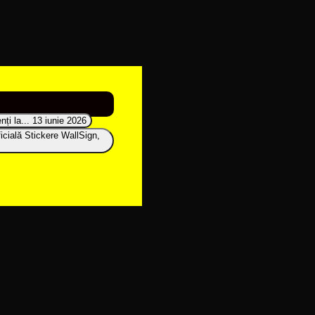
ți la...
13 iunie 2026
icială Stickere WallSign,