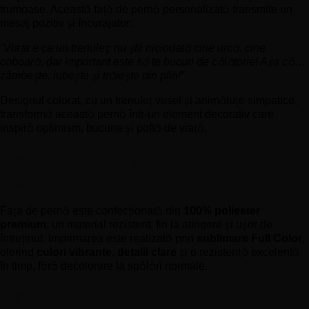
frumoase. Această față de pernă personalizată transmite un
mesaj pozitiv și încurajator:
“Viața e ca un trenuleț: nu știi niciodată cine urcă, cine
coboară, dar important este să te bucuri de călătorie! Așa că…
zâmbește, iubește și trăiește din plin!”
Designul colorat, cu un trenuleț vesel și animăluțe simpatice,
transformă această pernă într-un element decorativ care
inspiră optimism, bucurie și poftă de viață.
Material premium și imprimare
profesională
Fața de pernă este confecționată din
100% poliester
premium
, un material rezistent, fin la atingere și ușor de
întreținut. Imprimarea este realizată prin
sublimare Full Color
,
oferind
culori vibrante
,
detalii clare
și o rezistență excelentă
în timp, fără decolorare la spălări normale.
Dimensiuni și caracteristici