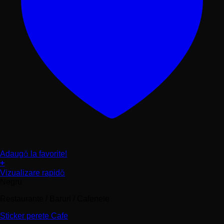
Adaugă la favorite!
+
Acest
Vizualizare rapidă
produs
Negru
are
mai
Restaurante / Baruri / Cafenele
multe
Sticker perete Cafe
variații.