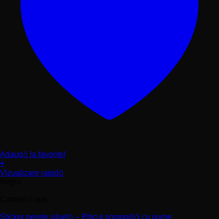
Adaugă la favorite!
+
Acest
Vizualizare rapidă
produs
Negru
are
mai
Cameră copii
multe
variații.
Sticker perete siluetă – Piticul somnorilă cu nume