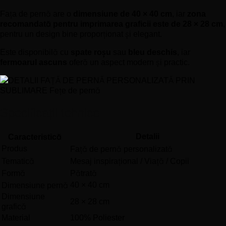
Fața de pernă are o
dimensiune de 40 × 40 cm
, iar
zona
recomandată pentru imprimarea graficii este de 28 × 28 cm
,
pentru un design bine proporționat și elegant.
Este disponibilă cu
spate roșu
sau
bleu deschis
, iar
fermoarul ascuns
oferă un aspect modern și practic.
Specificații tehnice
Detalii
Caracteristică
Produs
Față de pernă personalizată
Tematică
Mesaj inspirațional / Viață / Copii
Formă
Pătrată
40 × 40 cm
Dimensiune pernă
Dimensiune
28 × 28 cm
grafică
Material
100% Poliester