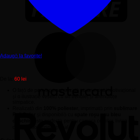
Adaugă la favorite!
De la:
60
lei
O față de pernă personalizată cu un mesaj motivațional
și o ilustrație veselă cu un trenuleț și animăluțe
simpatice.
Realizată din
100% poliester
, imprimată prin
sublimare
Full Color
și disponibilă cu
spate roșu sau bleu
deschis
, este perfectă pentru camera copiilor, living sau
ca un cadou inspirațional.