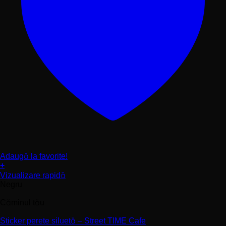
Adaugă la favorite!
+
Acest
Vizualizare rapidă
produs
Negru
are
mai
Căminul tău
multe
variații.
Sticker perete siluetă – Street TIME Cafe