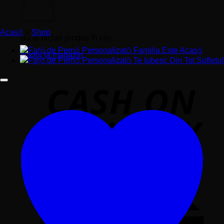
Bucură-te de Călătorie
Acasă
»
Shop
Nu ai niciun produs în coș.
Înapoi la magazin