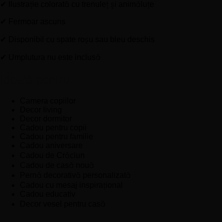
✔ Ilustrație colorată cu trenuleț și animăluțe
✔ Fermoar ascuns
✔ Disponibil cu spate roșu sau bleu deschis
✔ Umplutura nu este inclusă
Ideală pentru
Camera copiilor
Decor living
Decor dormitor
Cadou pentru copii
Cadou pentru familie
Cadou aniversare
Cadou de Crăciun
Cadou de casă nouă
Pernă decorativă personalizată
Cadou cu mesaj inspirațional
Cadou educativ
Decor vesel pentru casă