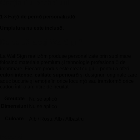
Conținutul pachetului
1 × Față de pernă personalizată
Umplutura nu este inclusă.
De ce să alegi WallSign?
La WallSign realizăm produse personalizate prin sublimare
folosind materiale premium și tehnologie profesională de
imprimare. Fiecare produs este creat cu grijă pentru a oferi
culori intense
,
calitate superioară
și designuri originale care
aduc bucurie și emoție în orice locuință sau transformă orice
cadou într-o amintire de neuitat.
Greutate
Nu se aplică
Dimensiuni
Nu se aplică
Culoare
Alb / Roșu, Alb / Albastru
Recenzii