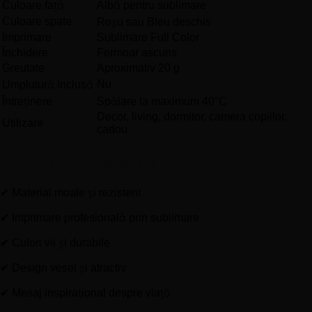
Culoare față
Albă pentru sublimare
Culoare spate
Roșu sau Bleu deschis
Imprimare
Sublimare Full Color
Închidere
Fermoar ascuns
Greutate
Aproximativ 20 g
Nu
Umplutură inclusă
Întreținere
Spălare la maximum 40°C
Decor, living, dormitor, camera copiilor,
Utilizare
cadou
Avantajele produsului
✔ Material moale și rezistent
✔ Imprimare profesională prin sublimare
✔ Culori vii și durabile
✔ Design vesel și atractiv
✔ Mesaj inspirațional despre viață