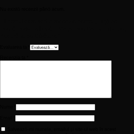
Nu există recenzii până acum.
Fii primul care scrii o recenzie pentru „Față de
Pernă Personalizată – Viața Este Ca Un Trenuleț,
Bucură-te de Călătorie”
Evaluarea ta
*
Recenzia ta
*
Nume
*
Email
*
Salvează-mi numele, emailul și site-ul web în acest