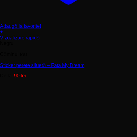
Adaugă la favorite!
+
Acest
Vizualizare rapidă
produs
Negru
are
mai
Căminul tău
multe
variații.
Sticker perete siluetă – Fata My Dream
Opțiunile
De la:
90
lei
pot
fi
alese
în
pagina
produsului.