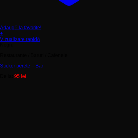
Adaugă la favorite!
+
Acest
Vizualizare rapidă
produs
Negru
are
mai
Restaurante / Baruri / Cafenele
multe
Sticker perete – Bar
variații.
Opțiunile
De la:
95
lei
pot
fi
alese
în
pagina
produsului.