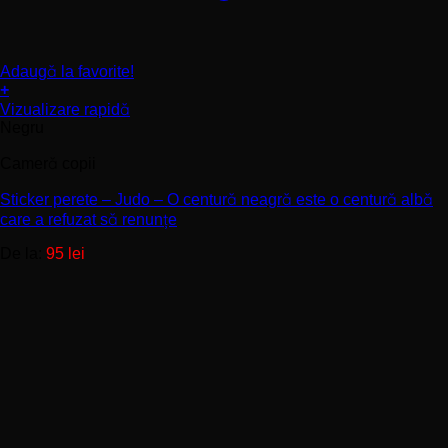
Adaugă la favorite!
+
Acest
Vizualizare rapidă
produs
Negru
are
mai
Cameră copii
multe
variații.
Sticker perete – Judo – O centură neagră este o centură albă
Opțiunile
care a refuzat să renunțe
pot
De la:
95
lei
fi
alese
în
pagina
produsului.