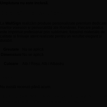
Umplutura nu este inclusă.
De ce să alegi WallSign?
La
WallSign
realizăm produse personalizate premium dedicate
marilor voievozi și personalități ale României. Fiecare produs
este imprimat profesional prin sublimare, folosind materiale de
calitate și finisaje atent realizate pentru un rezultat elegant și
durabil.
Greutate
Nu se aplică
Dimensiuni
Nu se aplică
Culoare
Alb / Roșu, Alb / Albastru
Recenzii
Nu există recenzii până acum.
Fii primul care scrii o recenzie pentru „Față de Pernă
Personalizată – Vlad Țepeș și Citat Istoric”