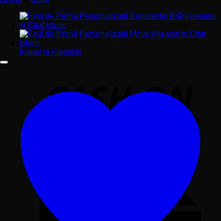
Nu ai niciun produs în coș.
Înapoi la magazin