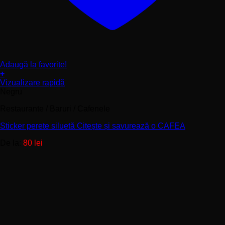
Adaugă la favorite!
+
Acest
Vizualizare rapidă
produs
Negru
are
Restaurante / Baruri / Cafenele
mai
multe
Sticker perete siluetă Citește și savurează o CAFEA
variații.
Opțiunile
De la:
80
lei
pot
fi
alese
în
pagina
produsului.