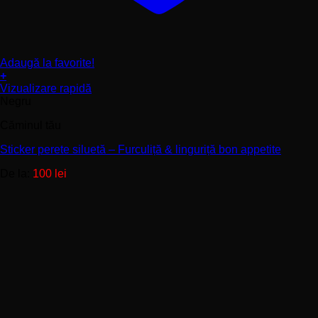
Adaugă la favorite!
+
Acest
Vizualizare rapidă
produs
Negru
are
Căminul tău
mai
multe
Sticker perete siluetă – Furculiță & linguriță bon appetite
variații.
Opțiunile
De la:
100
lei
pot
fi
alese
în
pagina
produsului.