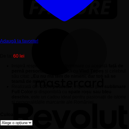
Adaugă la favorite!
De la:
60
lei
Inspiră respect, curaj și determinare cu această
față de
pernă personalizată
ilustrată cu
Vlad Țepeș
și celebrul
său citat:
„Eu nu mă tem de nimeni, dar toți să se
teamă de mine!”
Realizată din
100% poliester
, imprimată prin
sublimare
Full Color
și disponibilă cu
spate roșu sau bleu
deschis
, este un cadou ideal pentru pasionații de istorie
și personalitățile marcante ale României.
Culoare
Alb / Roșu