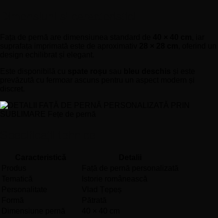
Dimensiuni și caracteristici
Fața de pernă are dimensiunea standard de
40 × 40 cm
, iar
suprafața imprimată este de aproximativ
28 × 28 cm
, oferind un
design echilibrat și elegant.
Este disponibilă cu
spate roșu
sau
bleu deschis
și este
prevăzută cu fermoar ascuns pentru un aspect modern și
discret.
Specificații tehnice
Caracteristică
Detalii
Produs
Față de pernă personalizată
Tematică
Istorie românească
Personalitate
Vlad Țepeș
Formă
Pătrată
Dimensiune pernă
40 × 40 cm