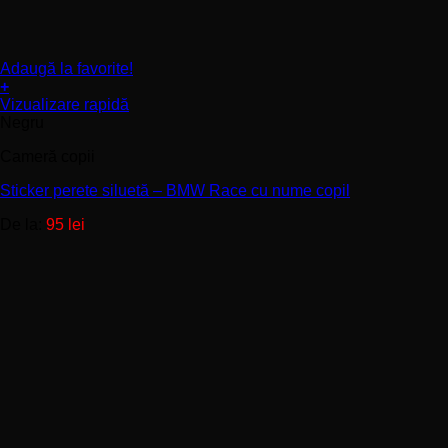
Adaugă la favorite!
+
Acest
Vizualizare rapidă
produs
Negru
are
Cameră copii
mai
multe
Sticker perete siluetă – BMW Race cu nume copil
variații.
Opțiunile
De la:
95
lei
pot
fi
alese
în
pagina
produsului.