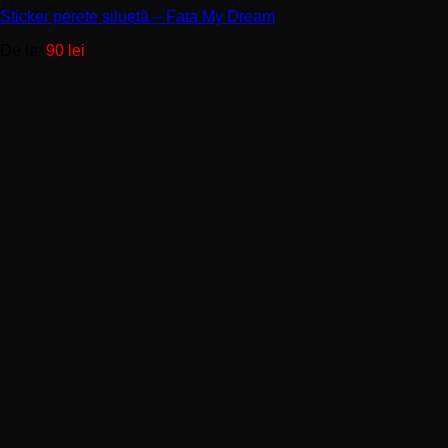
multe
Sticker perete siluetă – Fata My Dream
variații.
Opțiunile
De la:
90
lei
pot
fi
alese
în
pagina
produsului.