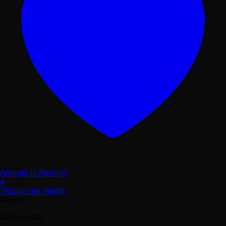
Adaugă la favorite!
+
Acest
Vizualizare rapidă
produs
Negru
are
Căminul tău
mai