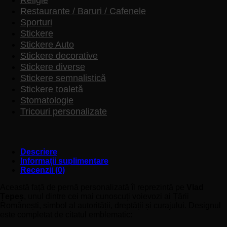
Restaurante / Baruri / Cafenele
Sporturi
Stickere
Stickere Auto
Stickere decorative
Stickere diverse
Stickere semnalistică
Stickere toaletă
Stomatologie
Tricouri personalizate
Descriere
Informații suplimentare
Recenzii (0)
Această față de pernă personalizată îl reprezintă pe
Vlad
Țepeș
, unul dintre cei mai cunoscuți voievozi ai Țării
Românești, simbol al autorității, dreptății și curajului. Designul
este completat de citatul emblematic: