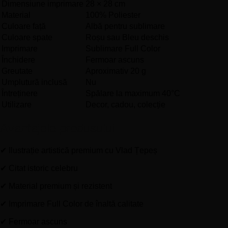
Dimensiune imprimare
28 × 28 cm
Material
100% Poliester
Culoare față
Albă pentru sublimare
Culoare spate
Roșu sau Bleu deschis
Imprimare
Sublimare Full Color
Închidere
Fermoar ascuns
Greutate
Aproximativ 20 g
Umplutură inclusă
Nu
Întreținere
Spălare la maximum 40°C
Utilizare
Decor, cadou, colecție
Avantajele produsului
✔ Ilustrație artistică premium cu Vlad Țepeș
✔ Citat istoric celebru
✔ Material premium și rezistent
✔ Imprimare Full Color de înaltă calitate
✔ Fermoar ascuns