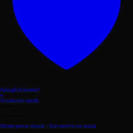
Adaugă la favorite!
+
Acest
Vizualizare rapidă
produs
Negru
are
Căminul tău
mai
multe
Sticker perete siluetă – Bun venit la noi acasă
variații.
Opțiunile