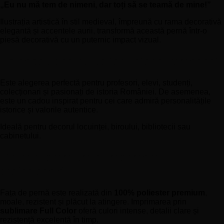
„Eu nu mă tem de nimeni, dar toți să se teamă de mine!”
Ilustrația artistică în stil medieval, împreună cu rama decorativă
elegantă și accentele aurii, transformă această pernă într-o
piesă decorativă cu un puternic impact vizual.
Un cadou pentru iubitorii istoriei românești
Este alegerea perfectă pentru profesori, elevi, studenți,
colecționari și pasionați de istoria României. De asemenea,
este un cadou inspirat pentru cei care admiră personalitățile
istorice și valorile autentice.
Ideală pentru decorul locuinței, biroului, bibliotecii sau
cabinetului.
Material premium și imprimare
profesională
Fața de pernă este realizată din
100% poliester premium
,
moale, rezistent și plăcut la atingere. Imprimarea prin
sublimare Full Color
oferă culori intense, detalii clare și
rezistență excelentă în timp.