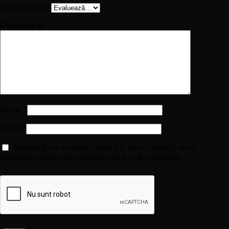
Evaluarea ta
*
Recenzia ta
*
Nume
*
Email
*
Salvează-mi numele, emailul și site-ul web în acest
navigator pentru data viitoare când o să comentez.