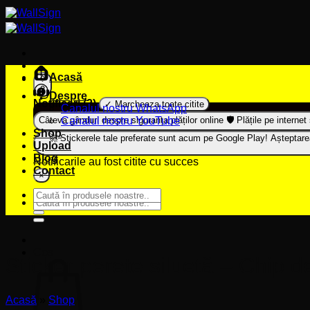
Sari
la
conținut
Acasă
2
Despre
Notificari (
2
)
✓ Marcheaza toate citite
Canalul nostru WhatsApp
Câteva gânduri despre siguranța plăților online 🛡️
Canalul nostru YouTube
Plățile pe interne
Shop
🚀 Stickerele tale preferate sunt acum pe Google Play!
Așteptarea
Upload
Blog
Notificarile au fost citite cu succes
Contact
×
Caută
Caută
după:
după:
Coș
Sticker perete siluetă – Chip d
Acasă
»
Shop