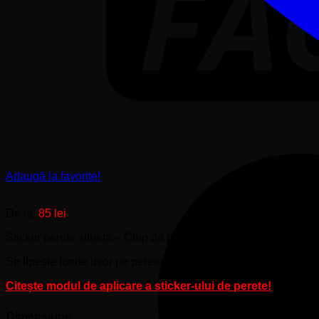
Adaugă la favorite!
De la:
85
lei
Sticker perete siluetă – Chip de pisică
Se lipește foarte ușor pe perete.
Citește modul de aplicare a sticker-ului de perete!
Dimensiune