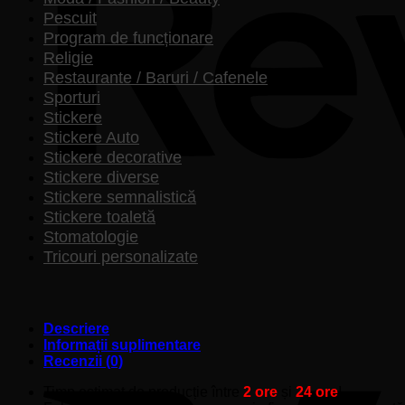
Pescuit
Program de funcționare
Religie
Restaurante / Baruri / Cafenele
Sporturi
Stickere
Stickere Auto
Stickere decorative
Stickere diverse
Stickere semnalistică
Stickere toaletă
Stomatologie
Tricouri personalizate
Descriere
Informații suplimentare
Recenzii (0)
Timp estimat de producție între
2 ore
și
24 ore
!