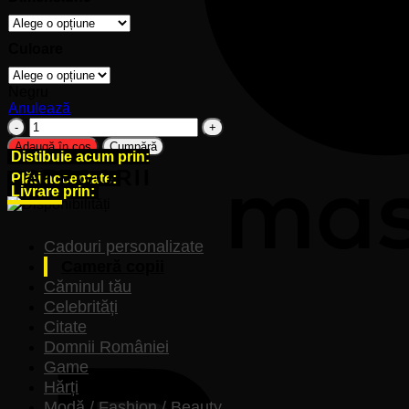
Culoare
Negru
Anulează
Cantitate
Sticker
Adaugă în coș
Cumpără
Distibuie acum prin:
perete
CATEGORII
siluetă
Plăți acceptate:
-
Livrare prin:
Chip
de
pisică
Cadouri personalizate
Cameră copii
Căminul tău
Celebrități
Citate
Domnii României
Game
Hărți
Modă / Fashion / Beauty