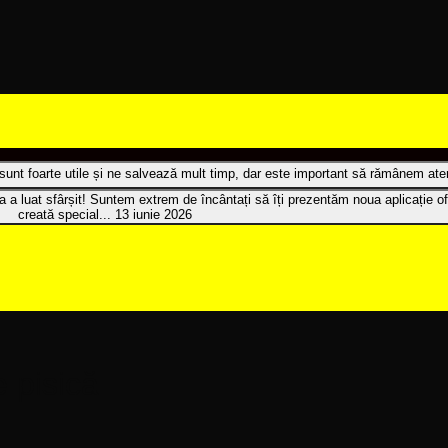
t sunt foarte utile și ne salvează mult timp, dar este important să rămânem atenț
 a luat sfârșit! Suntem extrem de încântați să îți prezentăm noua aplicație of
creată special...
13 iunie 2026
e pisică