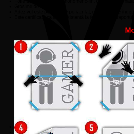
Folie adezivă din PVC monomeric-fin, cu suprafață mată, pe
Grosime de 80 microni.
Adezivul este pe baza de poliacrilat, removabil (se înde
Este certificată ca fiind rezistentă la foc, conform raportu
Mo