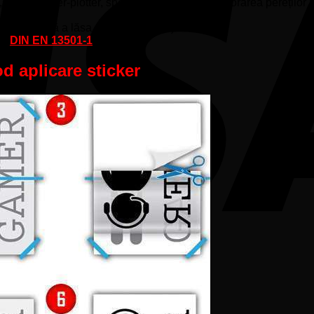
ntru cutter-plotter, special creată pentru decorarea pereților in
părtează fără a lăsa urme de adeziv).
lui
DIN EN 13501-1
d aplicare sticker