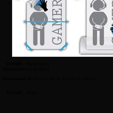
Greutate
Nu se aplică
Dimensiuni
Nu se aplică
Dimensiune
46,375 cm x 50 cm, 83,476 cm x 90 cm
Culoare
Negru
Recenzii