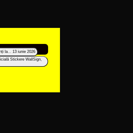
i la...
13 iunie 2026
icială Stickere WallSign,