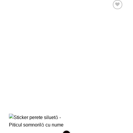
Adaugă
la
favorite!