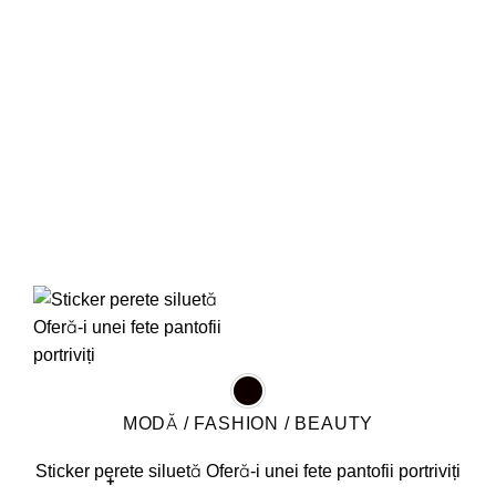
fi
alese
în
pagina
produsului.
MODĂ / FASHION / BEAUTY
Sticker perete siluetă Oferă-i unei fete pantofii portriviți
+