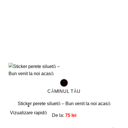
alese
în
pagina
produsului.
CĂMINUL TĂU
Sticker perete siluetă – Bun venit la noi acasă
+
Acest
Vizualizare rapidă
De la:
75
lei
produs
are