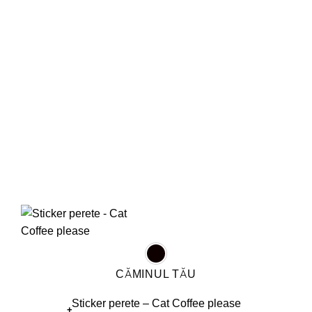
Opțiunile
pot
fi
alese
în
pagina
produsului.
CĂMINUL TĂU
Sticker perete – Cat Coffee please
+