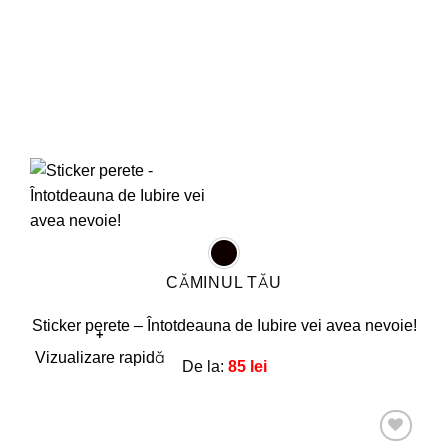
produsului.
CĂMINUL TĂU
Sticker perete – Întotdeauna de Iubire vei avea nevoie!
+
Acest
Vizualizare rapidă
De la:
85
lei
produs
are
mai