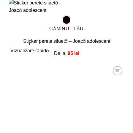
CĂMINUL TĂU
Sticker perete siluetă – Joacă adolescent
+
Acest
Vizualizare rapidă
De la:
95
lei
produs
are
mai
multe
Adaugă
la
variații.
favorite!
Opțiunile
pot
fi
alese
în
pagina