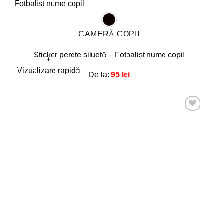
CAMERĂ COPII
Sticker perete siluetă – Fotbalist nume copil
+
Acest
Vizualizare rapidă
De la:
95
lei
produs
are
mai
multe
Adaugă
la
variații.
favorite!
Opțiunile
pot
fi
alese
în
pagina
produsului.