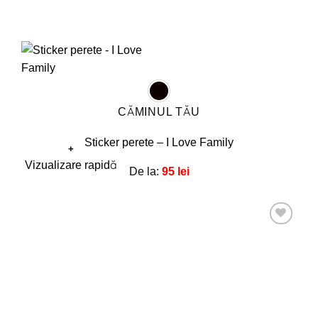
CĂMINUL TĂU
Sticker perete – I Love Family
+
Acest
Vizualizare rapidă
De la:
95
lei
produs
are
mai
multe
Adaugă
la
variații.
favorite!
Opțiunile
pot
fi