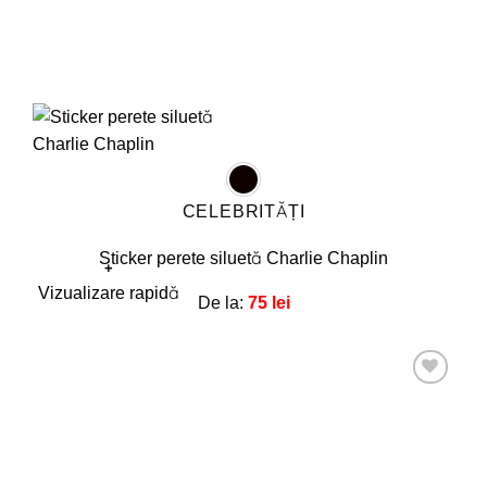
CELEBRITĂȚI
Sticker perete siluetă Charlie Chaplin
+
Acest
Vizualizare rapidă
De la:
75
lei
produs
are
mai
multe
Adaugă
la
variații.
favorite!
Opțiunile
pot