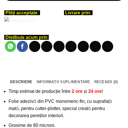
Plăți acceptate:
Livrare prin:
Distibuie acum prin:
DESCRIERE
INFORMAȚII SUPLIMENTARE
RECENZII (0)
Timp estimat de producție între
2 ore
și
24 ore
!
Folie adezivă din PVC monomeric-fin, cu suprafață
mată, pentru cutter-plotter, special creată pentru
decorarea pereților interiori.
Grosime de 80 microni.