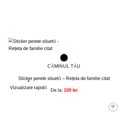
CĂMINUL TĂU
Sticker perete siluetă – Rețeta de familie citat
+
Acest
Vizualizare rapidă
De la:
100
lei
produs
are
mai
multe
Adaugă
la
variații.
favorite!