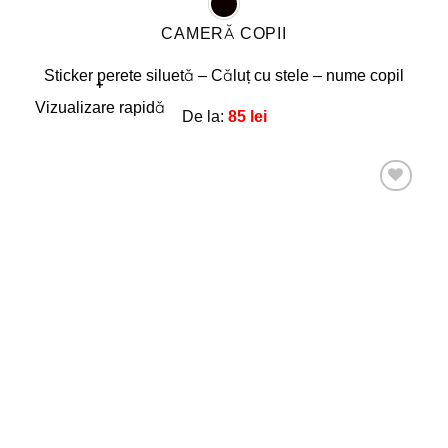
CAMERĂ COPII
Sticker perete siluetă – Căluț cu stele – nume copil
+
Acest
Vizualizare rapidă
De la:
85
lei
produs
are
mai
multe
Adaugă
la
variații.
favorite!
Opțiunile
pot
fi
alese
în
pagina
produsului.