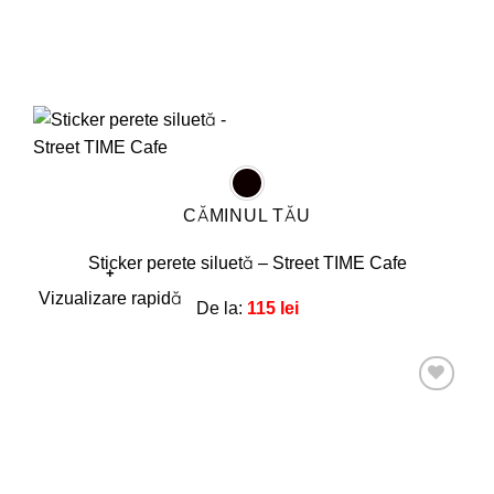
CĂMINUL TĂU
Sticker perete siluetă – Street TIME Cafe
+
Acest
Vizualizare rapidă
De la:
115
lei
produs
are
mai
multe
Adaugă
la
variații.
favorite!
Opțiunile
pot