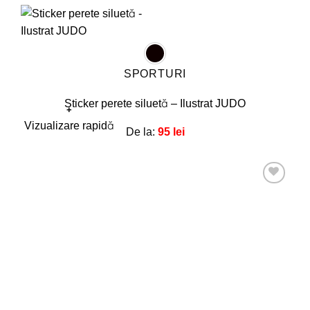
SPORTURI
Sticker perete siluetă – Ilustrat JUDO
+
Acest
Vizualizare rapidă
De la:
95
lei
produs
are
mai
multe
Adaugă
la
variații.
favorite!
Opțiunile
pot
fi
alese
în