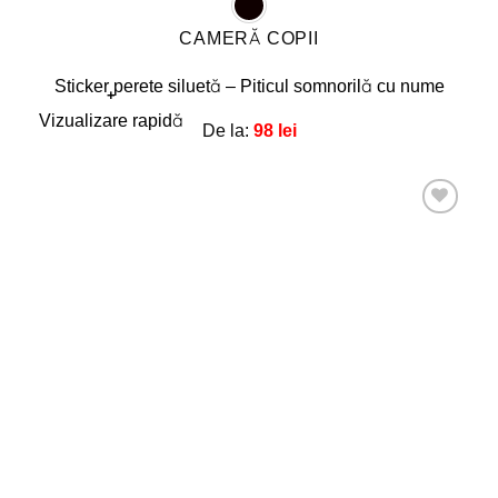
CAMERĂ COPII
Sticker perete siluetă – Piticul somnorilă cu nume
+
Acest
Vizualizare rapidă
De la:
98
lei
produs
are
mai
multe
Adaugă
la
variații.
favorite!
Opțiunile
pot
fi
alese
în
pagina
produsului.