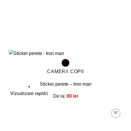
pagina
produsului.
CAMERĂ COPII
Sticker perete – Iron man
+
Acest
Vizualizare rapidă
De la:
80
lei
produs
are
mai
multe
Adaugă
la
variații.
favorite!