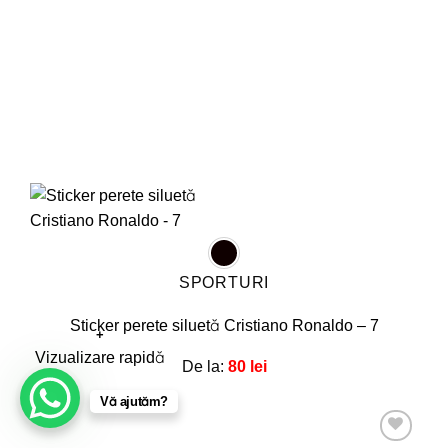
pagina
produsului.
SPORTURI
Sticker perete siluetă Cristiano Ronaldo – 7
+
Acest
Vizualizare rapidă
De la:
80
lei
produs
Vă ajutăm?
are
mai