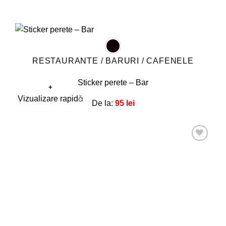
RESTAURANTE / BARURI / CAFENELE
Sticker perete – Bar
+
Acest
Vizualizare rapidă
De la:
95
lei
produs
are
mai
multe
Adaugă
la
variații.
favorite!
Opțiunile
pot
fi
alese
în