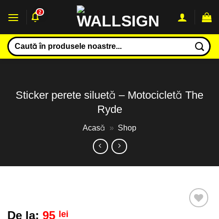
Sari
2
la
conținut
Caută
după:
Sticker perete siluetă – Motocicletă The
Ryde
Acasă
»
Shop
De la:
95
lei
Adaugă