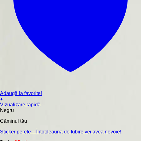
Adaugă la favorite!
+
Acest
Vizualizare rapidă
produs
Negru
are
Căminul tău
mai
multe
Sticker perete – Întotdeauna de Iubire vei avea nevoie!
variații.
Opțiunile