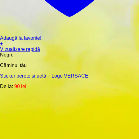
Adaugă la favorite!
+
Acest
Vizualizare rapidă
produs
Negru
are
Căminul tău
mai
multe
Sticker perete siluetă – Logo VERSACE
variații.
Opțiunile
De la:
90
lei
pot
fi
alese
în
pagina
produsului.