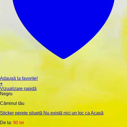
Adaugă la favorite!
+
Acest
Vizualizare rapidă
produs
Negru
are
Căminul tău
mai
multe
Sticker perete siluetă Nu există nici un loc ca Acasă
variații.
Opțiunile
De la:
90
lei
pot