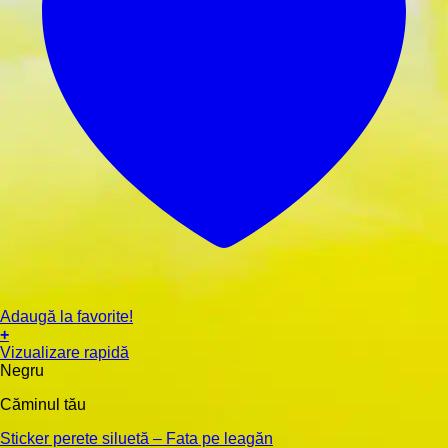
Adaugă la favorite!
+
Acest
Vizualizare rapidă
produs
Negru
are
Căminul tău
mai
multe
Sticker perete siluetă – Fata pe leagăn
variații.