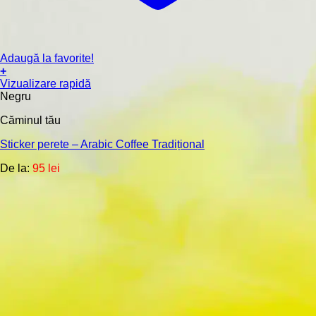
Adaugă la favorite!
+
Acest
Vizualizare rapidă
produs
Negru
are
Căminul tău
mai
multe
Sticker perete – Arabic Coffee Tradițional
variații.
Opțiunile
De la:
95
lei
pot
fi
alese
în
pagina
produsului.