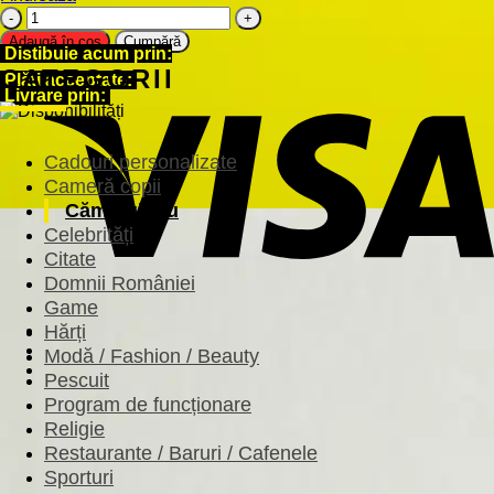
Cantitate
Sticker
Adaugă în coș
Cumpără
Distibuie acum prin:
perete
CATEGORII
siluetă
Plăți acceptate:
-
Livrare prin:
Portativ
note
muzicale
Cadouri personalizate
Cameră copii
Căminul tău
Celebrități
Citate
Domnii României
Game
Hărți
Modă / Fashion / Beauty
Pescuit
Program de funcționare
Religie
Restaurante / Baruri / Cafenele
Sporturi