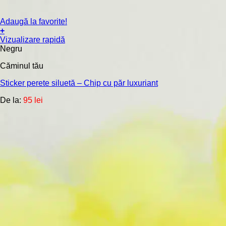
Adaugă la favorite!
+
Acest
Vizualizare rapidă
produs
Negru
are
Căminul tău
mai
multe
Sticker perete siluetă – Chip cu păr luxuriant
variații.
Opțiunile
De la:
95
lei
pot
fi
alese
în
pagina
produsului.