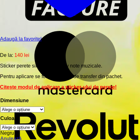
Adaugă la favorite!
De la:
140
lei
Sticker perete siluetă – Portativ note muzicale.
Pentru aplicare se foloseşte folia de transfer din pachet.
Citește modul de aplicare a sticker-ului de perete!
Dimensiune
Culoare
Negru
Anulează