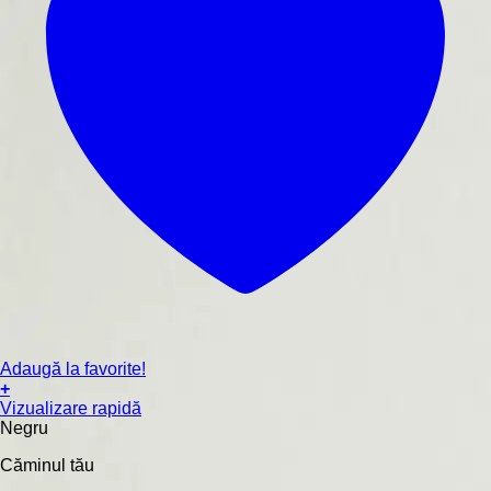
Adaugă la favorite!
+
Acest
Vizualizare rapidă
produs
Negru
are
Căminul tău
mai
multe