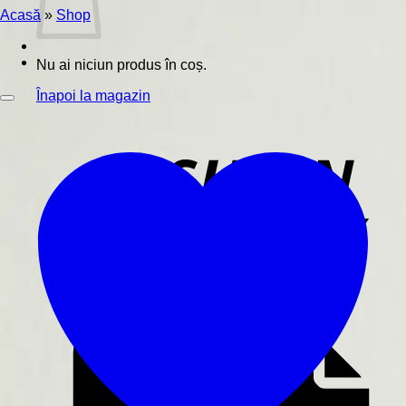
Acasă
»
Shop
Nu ai niciun produs în coș.
Înapoi la magazin