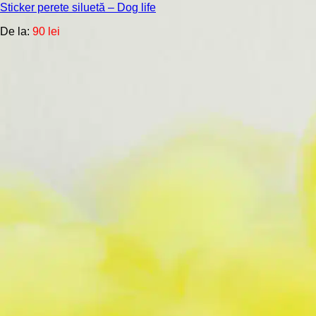
Sticker perete siluetă – Dog life
variații.
Opțiunile
De la:
90
lei
pot
fi
alese
în
pagina
produsului.