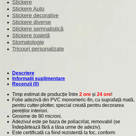
Stickere
Stickere Auto
Stickere decorative
Stickere diverse
Stickere semnalistică
Stickere toaletă
Stomatologie
Tricouri personalizate
Descriere
Informații suplimentare
Recenzii (0)
Timp estimat de producție între
2 ore
și
24 ore
!
Folie adezivă din PVC monomeric-fin, cu suprafață mată,
pentru cutter-plotter, special creată pentru decorarea
pereților interiori.
Grosime de 80 microni.
Adezivul este pe baza de poliacrilat, removabil (se
îndepărtează fără a lăsa urme de adeziv).
Este certificată ca fiind rezistentă la foc, conform