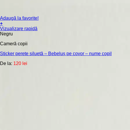
Adaugă la favorite!
+
Acest
Vizualizare rapidă
produs
Negru
are
Cameră copii
mai
multe
Sticker perete siluetă – Bebeluș pe covor – nume copil
variații.
Opțiunile
De la:
120
lei
pot
fi
alese
în
pagina
produsului.