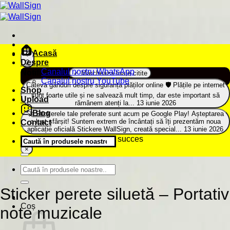
Sari
la
conținut
Acasă
Despre
2
Canalul nostru WhatsApp
Notificari (
2
)
✓ Marcheaza toate citite
Canalul nostru YouTube
Câteva gânduri despre siguranța plăților online 🛡️
Plățile pe internet
Shop
sunt foarte utile și ne salvează mult timp, dar este important să
Upload
rămânem atenți la...
13 iunie 2026
Blog
🚀 Stickerele tale preferate sunt acum pe Google Play!
Așteptarea
a luat sfârșit! Suntem extrem de încântați să îți prezentăm noua
Contact
aplicație oficială Stickere WallSign, creată special...
13 iunie 2026
Notificarile au fost citite cu succes
Caută
după:
×
Caută
după:
Sticker perete siluetă – Portativ
Coș
note muzicale