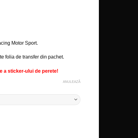
acing Motor Sport.
e folia de transfer din pachet.
 a sticker-ului de perete!
ANULEAZĂ
luetă - Racing Motor Sport