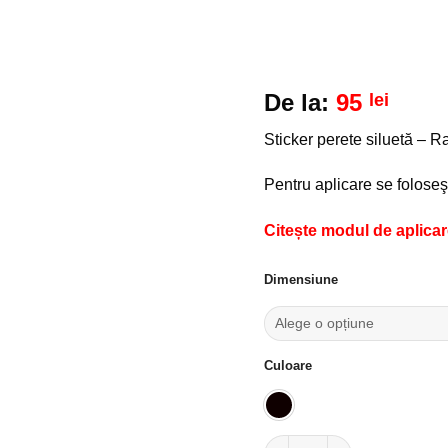
De la:
95
lei
Sticker perete siluetă – R
Pentru aplicare se foloseşt
Citește modul de aplicare
Dimensiune
Culoare
Cantitate Sticker perete si