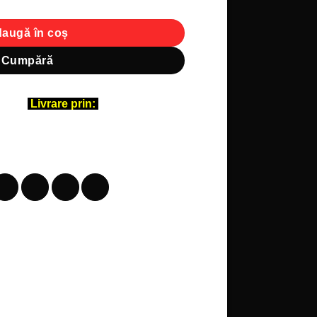
augă în coș
Cumpără
Livrare prin: