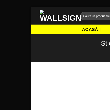
Sari
Caută
la
după:
conținut
ACASĂ
Sti