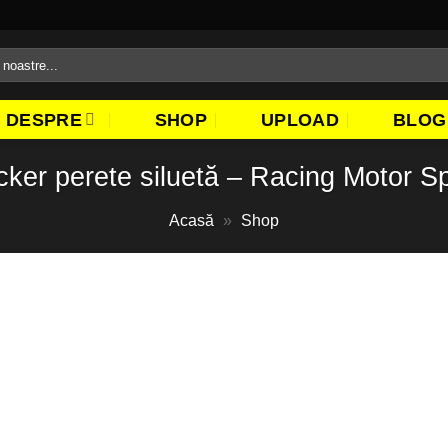
DESPRE
SHOP
UPLOAD
BLOG
cker perete siluetă – Racing Motor S
Acasă
»
Shop
Adaugă
la
favorite!