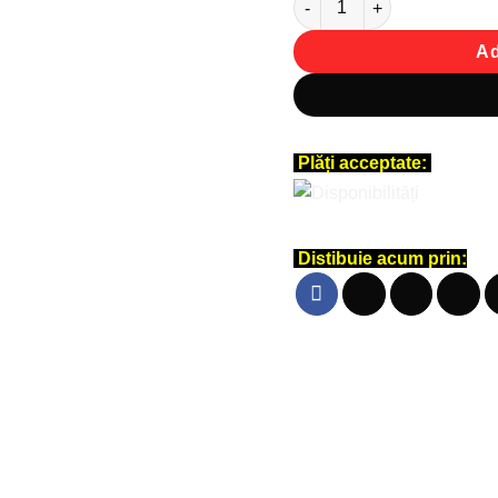
Ad
Plăți acceptate:
Distibuie acum prin: