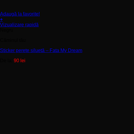
Adaugă la favorite!
+
Acest
Vizualizare rapidă
produs
Negru
are
Căminul tău
mai
multe
Sticker perete siluetă – Fata My Dream
variații.
Opțiunile
De la:
90
lei
pot
fi
alese
în
pagina
produsului.