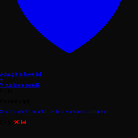
Adaugă la favorite!
+
Acest
Vizualizare rapidă
produs
Negru
are
Cameră copii
mai
multe
Sticker perete siluetă – Piticul somnorilă cu nume
variații.
Opțiunile
De la:
98
lei
pot
fi
alese