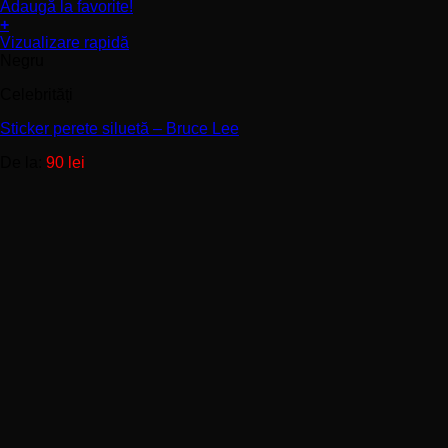
Adaugă la favorite!
+
Acest
Vizualizare rapidă
produs
Negru
are
Celebrități
mai
multe
Sticker perete siluetă – Bruce Lee
variații.
Opțiunile
De la:
90
lei
pot
fi
alese
în
pagina
produsului.