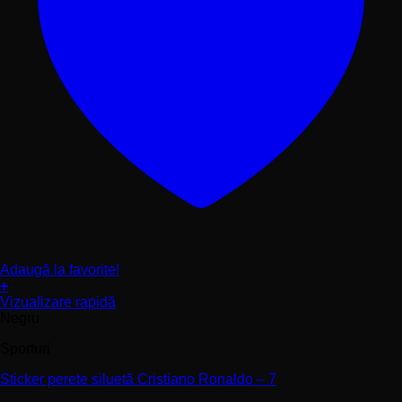
Adaugă la favorite!
+
Acest
Vizualizare rapidă
produs
Negru
are
Sporturi
mai
multe
Sticker perete siluetă Cristiano Ronaldo – 7
variații.
Opțiunile