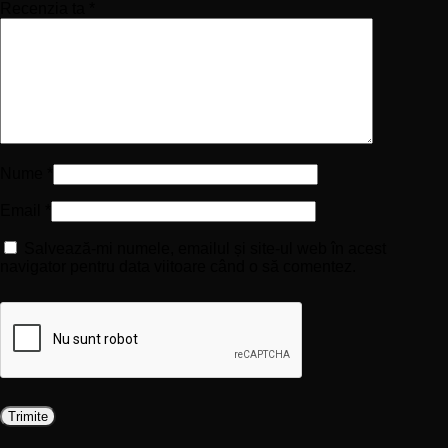
Recenzia ta
*
Nume
*
Email
*
Salvează-mi numele, emailul și site-ul web în acest
navigator pentru data viitoare când o să comentez.