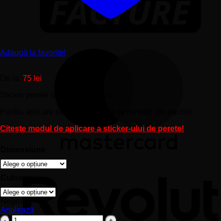
Adaugă la favorite!
De la:
75
lei
Sticker perete siluetă – Ronaldo.
Pentru aplicare se foloseşte folia de transfer din pachet.
Citește modul de aplicare a sticker-ului de perete!
Dimensiune
Culoare
Negru
Anulează
Cantitate