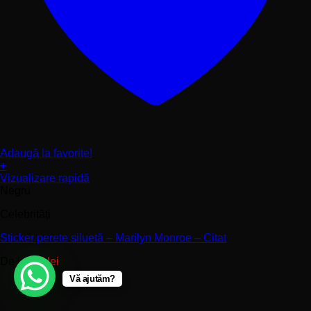
Adaugă la favorite!
+
Acest
Vizualizare rapidă
produs
Negru
are
Celebrități
mai
multe
Sticker perete siluetă – Marilyn Monroe – Citat
variații.
Opțiunile
De la:
85
lei
pot
fi
Vă ajutăm?
alese
în