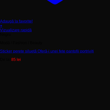
Adaugă la favorite!
+
Acest
Vizualizare rapidă
produs
Negru
are
Modă / Fashion / Beauty
mai
multe
Sticker perete siluetă Oferă-i unei fete pantofii portriviți
variații.
Opțiunile
De la:
85
lei
pot
fi
alese
în
pagina
produsului.