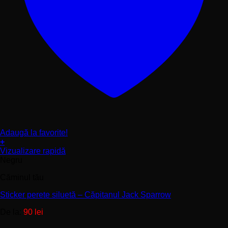
Adaugă la favorite!
+
Acest
Vizualizare rapidă
produs
Negru
are
Căminul tău
mai
multe
Sticker perete siluetă – Căpitanul Jack Sparrow
variații.
Opțiunile
De la:
90
lei
pot
fi