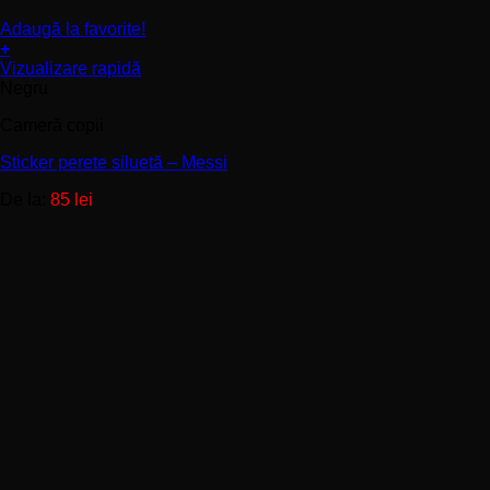
Adaugă la favorite!
+
Acest
Vizualizare rapidă
produs
Negru
are
Cameră copii
mai
multe
Sticker perete siluetă – Messi
variații.
Opțiunile
De la:
85
lei
pot
fi
alese
în
pagina
produsului.