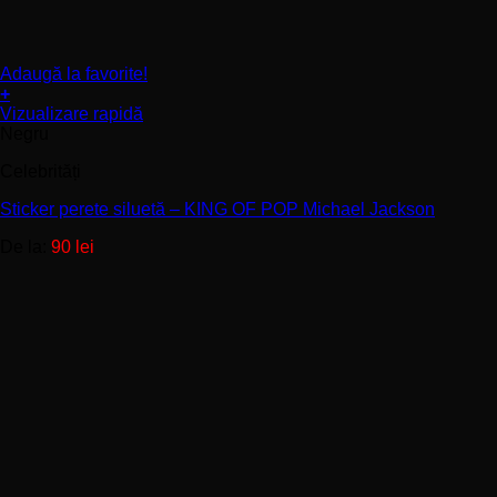
Adaugă la favorite!
+
Acest
Vizualizare rapidă
produs
Negru
are
Celebrități
mai
multe
Sticker perete siluetă – KING OF POP Michael Jackson
variații.
Opțiunile
De la:
90
lei
pot
fi
alese
în
pagina
produsului.