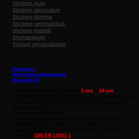
Stickere Auto
Stickere decorative
Stickere diverse
Stickere semnalistică
Stickere toaletă
Stomatologie
Tricouri personalizate
Descriere
Informații suplimentare
Recenzii (0)
Timp estimat de producție între
2 ore
și
24 ore
!
Folie adezivă din PVC monomeric-fin, cu suprafață mată,
pentru cutter-plotter, special creată pentru decorarea
pereților interiori.
Grosime de 80 microni.
Adezivul este pe baza de poliacrilat, removabil (se
îndepărtează fără a lăsa urme de adeziv).
Este certificată ca fiind rezistentă la foc, conform
raportului
DIN EN 13501-1