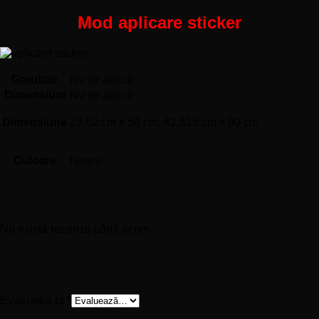
Mod aplicare sticker
Greutate
Nu se aplică
Dimensiuni
Nu se aplică
Dimensiune
23,62 cm x 50 cm, 42,515 cm x 90 cm
Culoare
Negru
Recenzii
Nu există recenzii până acum.
Fii primul care scrii o recenzie pentru „Sticker perete
siluetă – Ronaldo”
Evaluarea ta
*