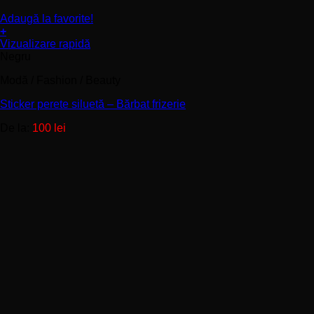
Adaugă la favorite!
+
Acest
Vizualizare rapidă
produs
Negru
are
Modă / Fashion / Beauty
mai
multe
Sticker perete siluetă – Bărbat frizerie
variații.
Opțiunile
De la:
100
lei
pot
fi
alese
în
pagina
produsului.