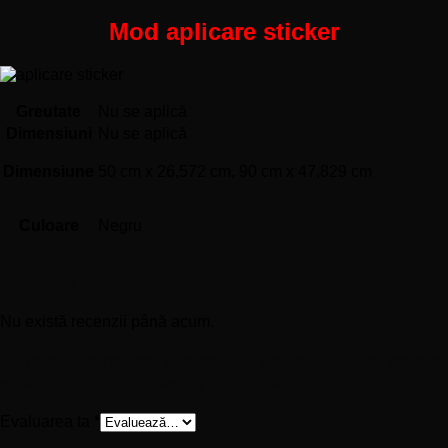
Mod aplicare sticker
Greutate
Nu se aplică
Dimensiuni
Nu se aplică
Dimensiune
50 cm x 26,572 cm, 90 cm x 47,829 cm
Culoare
Negru
Recenzii
Nu există recenzii până acum.
Fii primul care scrii o recenzie pentru „Sticker perete
siluetă – Tablou cowboy vestul sălbatic”
Evaluarea ta
*