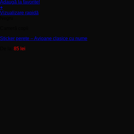
Adaugă la favorite!
+
Acest
Vizualizare rapidă
produs
Negru
are
Cameră copii
mai
multe
Sticker perete – Avioane clasice cu nume
variații.
Opțiunile
De la:
85
lei
pot
fi
alese
în
pagina
produsului.