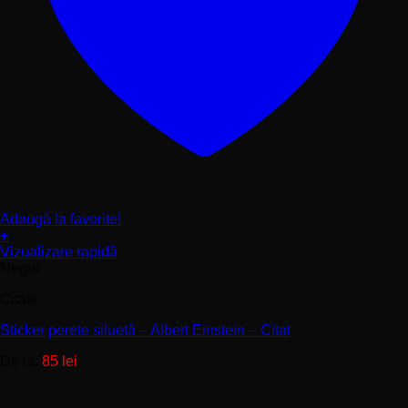
Adaugă la favorite!
+
Acest
Vizualizare rapidă
produs
Negru
are
Citate
mai
multe
Sticker perete siluetă – Albert Einstein – Citat
variații.
Opțiunile
De la:
85
lei
pot
fi
alese