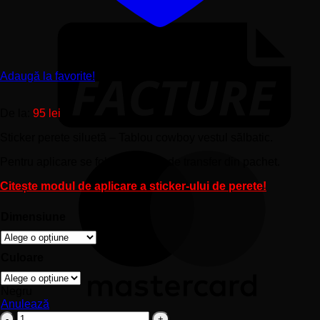
Adaugă la favorite!
De la:
95
lei
Sticker perete siluetă – Tablou cowboy vestul sălbatic.
Pentru aplicare se foloseşte folia de transfer din pachet.
Citește modul de aplicare a sticker-ului de perete!
Dimensiune
Culoare
Negru
Anulează
Cantitate