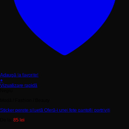
Adaugă la favorite!
+
Acest
Vizualizare rapidă
produs
Negru
are
Modă / Fashion / Beauty
mai
multe
Sticker perete siluetă Oferă-i unei fete pantofii portriviți
variații.
Opțiunile
De la:
85
lei
pot
fi