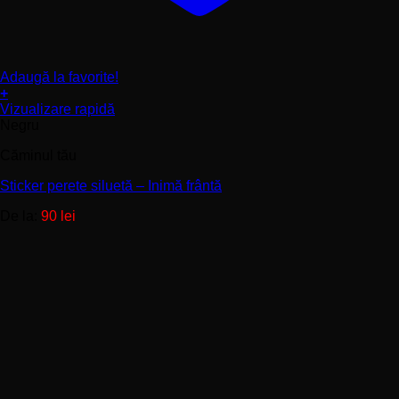
Adaugă la favorite!
+
Acest
Vizualizare rapidă
produs
Negru
are
Căminul tău
mai
multe
Sticker perete siluetă – Inimă frântă
variații.
Opțiunile
De la:
90
lei
pot
fi
alese
în
pagina
produsului.