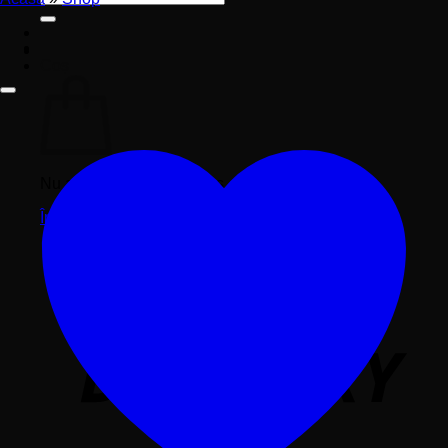
după:
Coș
Nu ai niciun produs în coș.
Înapoi la magazin