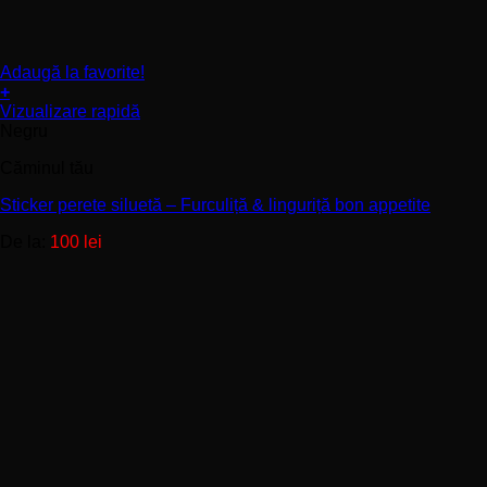
Adaugă la favorite!
+
Acest
Vizualizare rapidă
produs
Negru
are
Căminul tău
mai
multe
Sticker perete siluetă – Furculiță & linguriță bon appetite
variații.
Opțiunile
De la:
100
lei
pot
fi
alese
în
pagina
produsului.