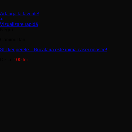
Adaugă la favorite!
+
Acest
Vizualizare rapidă
produs
Negru
are
Căminul tău
mai
multe
Sticker perete – Bucătăria este inima casei noastre!
variații.
Opțiunile
De la:
100
lei
pot
fi
alese
în
pagina
produsului.