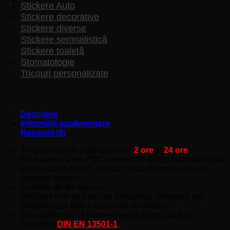
Stickere Auto
Stickere decorative
Stickere diverse
Stickere semnalistică
Stickere toaletă
Stomatologie
Tricouri personalizate
Descriere
Informații suplimentare
Recenzii (0)
Timp estimat de producție între
2 ore
și
24 ore
!
Folie adezivă din PVC monomeric-fin, cu suprafață mată,
pentru cutter-plotter, special creată pentru decorarea
pereților interiori.
Grosime de 80 microni.
Adezivul este pe baza de poliacrilat, removabil (se
îndepărtează fără a lăsa urme de adeziv).
Este certificată ca fiind rezistentă la foc, conform
raportului
DIN EN 13501-1