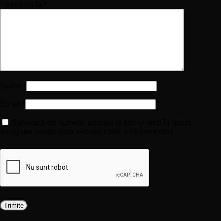
Recenzia ta
*
Nume
*
Email
*
Salvează-mi numele, emailul și site-ul web în acest
navigator pentru data viitoare când o să comentez.