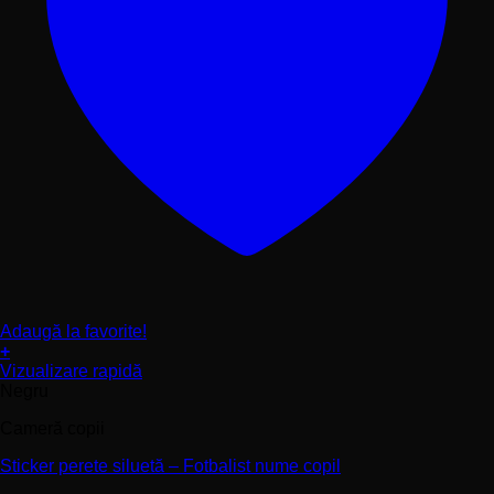
Adaugă la favorite!
+
Acest
Vizualizare rapidă
produs
Negru
are
Cameră copii
mai
multe
Sticker perete siluetă – Fotbalist nume copil
variații.
Opțiunile