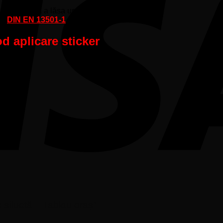
părtează fără a lăsa urme de adeziv).
lui
DIN EN 13501-1
d aplicare sticker
e siluetă – Tablou oraș”