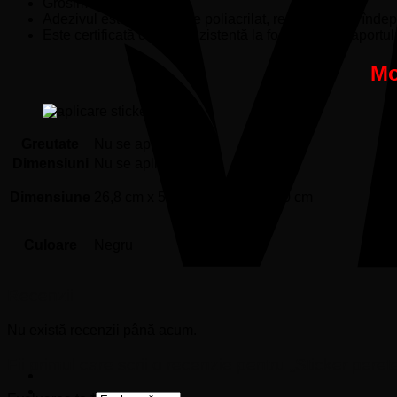
Grosime de 80 microni.
Adezivul este pe baza de poliacrilat, removabil (se înde
Este certificată ca fiind rezistentă la foc, conform raportu
Mo
Greutate
Nu se aplică
Dimensiuni
Nu se aplică
Dimensiune
26,8 cm x 50 cm, 48,24 cm x 90 cm
Culoare
Negru
Recenzii
Nu există recenzii până acum.
Fii primul care scrii o recenzie pentru „Sticker peret