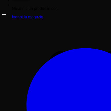
Nu ai niciun produs în coș.
Înapoi la magazin