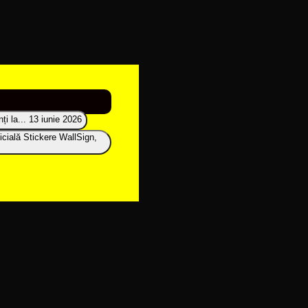
i la...
13 iunie 2026
icială Stickere WallSign,