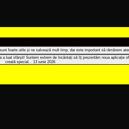
t sunt foarte utile și ne salvează mult timp, dar este important să rămânem atenț
 a luat sfârșit! Suntem extrem de încântați să îți prezentăm noua aplicație of
creată special...
13 iunie 2026
 oraș