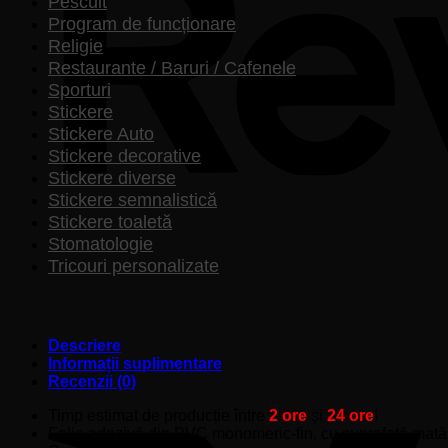
Pescuit
Program de funcționare
Religie
Restaurante / Baruri / Cafenele
Sporturi
Stickere
Stickere Auto
Stickere decorative
Stickere diverse
Stickere semnalistică
Stickere toaletă
Stomatologie
Tricouri personalizate
Descriere
Informații suplimentare
Recenzii (0)
Timp estimat de producție între
2 ore
și
24 ore
!
Folie adezivă din PVC monomeric-fin, cu suprafață mată, pe