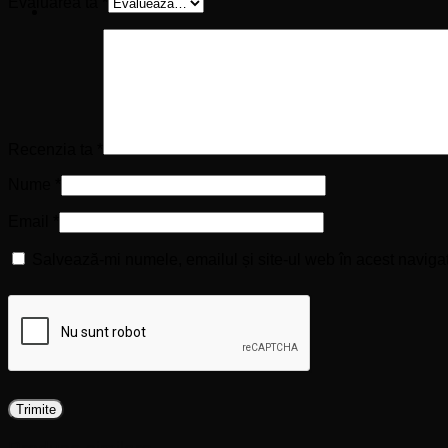
Evaluarea ta
*
Recenzia ta
*
Nume
*
Email
*
Salvează-mi numele, emailul și site-ul web în acest naviga