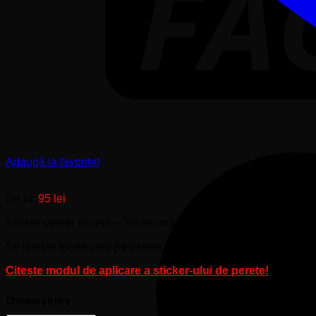
Adaugă la favorite!
De la:
95
lei
Sticker perete siluetă – Tablou oraș
Se lipește foarte ușor pe perete.
Citește modul de aplicare a sticker-ului de perete!
Dimensiune