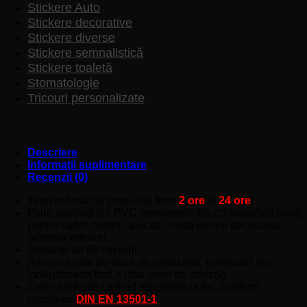
Stickere Auto
Stickere decorative
Stickere diverse
Stickere semnalistică
Stickere toaletă
Stomatologie
Tricouri personalizate
Descriere
Informații suplimentare
Recenzii (0)
Timp estimat de producție între
2 ore
și
24 ore
!
Folie adezivă din PVC monomeric-fin, cu suprafață mată,
pentru cutter-plotter, special creată pentru decorarea
pereților interiori.
Grosime de 80 microni.
Adezivul este pe baza de poliacrilat, removabil (se
îndepărtează fără a lăsa urme de adeziv).
Este certificată ca fiind rezistentă la foc, conform
raportului
DIN EN 13501-1