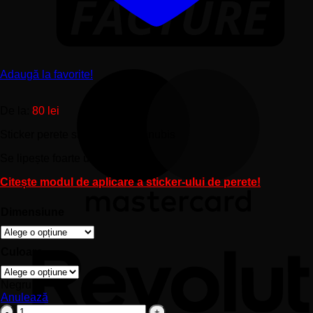
Adaugă la favorite!
De la:
80
lei
Sticker perete siluetă – Zeul Anubis
Se lipește foarte ușor pe perete.
Citește modul de aplicare a sticker-ului de perete!
Dimensiune
Culoare
Negru
Anulează
Cantitate