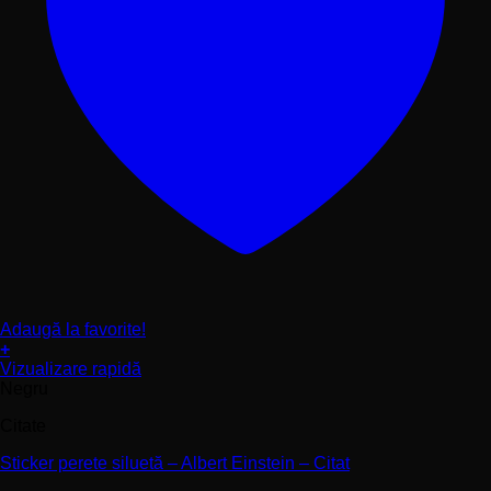
Adaugă la favorite!
+
Acest
Vizualizare rapidă
produs
Negru
are
Citate
mai
multe
Sticker perete siluetă – Albert Einstein – Citat
variații.
Opțiunile