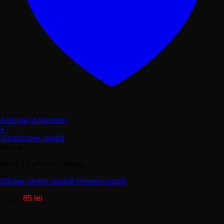
Adaugă la favorite!
+
Acest
Vizualizare rapidă
produs
Negru
are
Modă / Fashion / Beauty
mai
multe
Sticker perete siluetă Femeie modă
variații.
Opțiunile
De la:
85
lei
pot
fi
alese