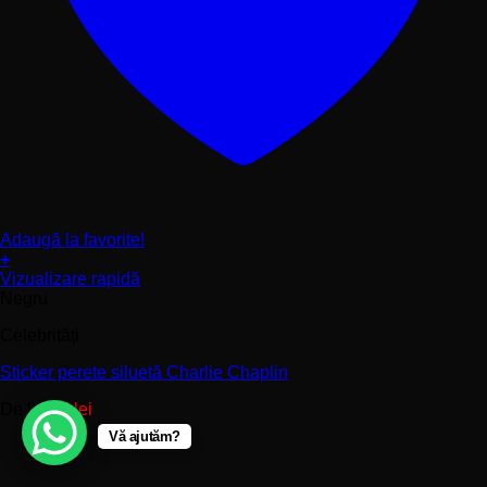
Adaugă la favorite!
+
Acest
Vizualizare rapidă
produs
Negru
are
Celebrități
mai
multe
Sticker perete siluetă Charlie Chaplin
variații.
Opțiunile
De la:
75
lei
pot
fi
Vă ajutăm?
alese
în