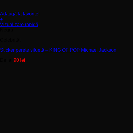
Adaugă la favorite!
+
Acest
Vizualizare rapidă
produs
Negru
are
Celebrități
mai
multe
Sticker perete siluetă – KING OF POP Michael Jackson
variații.
Opțiunile
De la:
90
lei
pot
fi
alese
în
pagina
produsului.