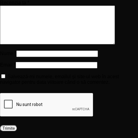
Recenzia ta
*
Nume
*
Email
*
Salvează-mi numele, emailul și site-ul web în acest
navigator pentru data viitoare când o să comentez.