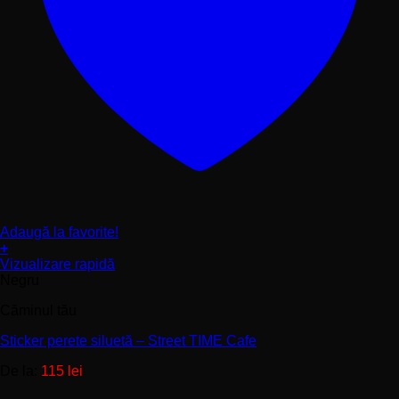
Adaugă la favorite!
+
Acest
Vizualizare rapidă
produs
Negru
are
Căminul tău
mai
multe
Sticker perete siluetă – Street TIME Cafe
variații.
Opțiunile
De la:
115
lei
pot
fi