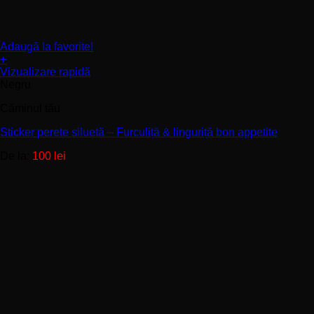
Adaugă la favorite!
+
Acest
Vizualizare rapidă
produs
Negru
are
Căminul tău
mai
multe
Sticker perete siluetă – Furculiță & linguriță bon appetite
variații.
Opțiunile
De la:
100
lei
pot
fi
alese
în
pagina
produsului.