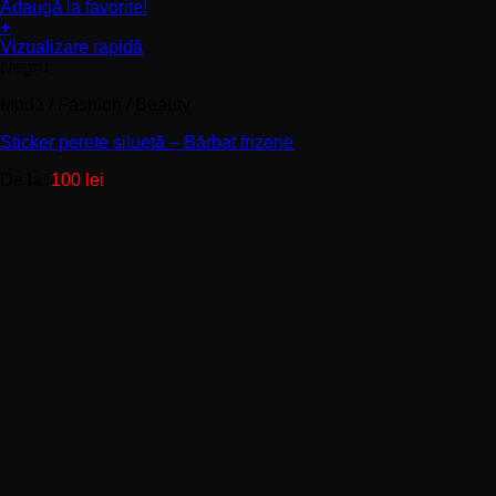
Adaugă la favorite!
+
Acest
Vizualizare rapidă
produs
Negru
are
Modă / Fashion / Beauty
mai
multe
Sticker perete siluetă – Bărbat frizerie
variații.
Opțiunile
De la:
100
lei
pot
fi
alese
în
pagina
produsului.