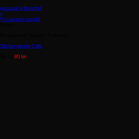
Adaugă la favorite!
+
Acest
Vizualizare rapidă
produs
Negru
are
Restaurante / Baruri / Cafenele
mai
multe
Sticker perete Cafe
variații.
Opțiunile
De la:
80
lei
pot
fi
alese
în
pagina
produsului.