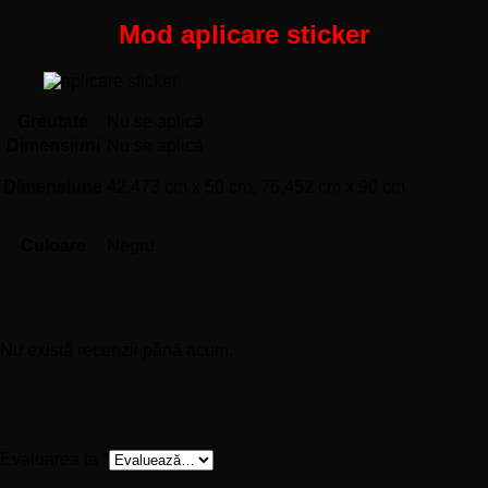
Mod aplicare sticker
Greutate
Nu se aplică
Dimensiuni
Nu se aplică
Dimensiune
42,473 cm x 50 cm, 76,452 cm x 90 cm
Culoare
Negru
Recenzii
Nu există recenzii până acum.
Fii primul care scrii o recenzie pentru „Sticker perete
siluetă – Zeul Anubis”
Evaluarea ta
*