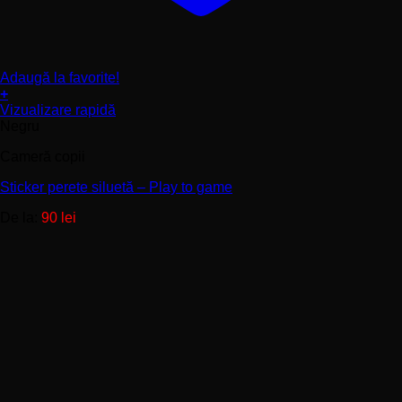
Adaugă la favorite!
+
Acest
Vizualizare rapidă
produs
Negru
are
Cameră copii
mai
multe
Sticker perete siluetă – Play to game
variații.
Opțiunile
De la:
90
lei
pot
fi
alese
în
pagina
produsului.