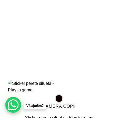
variații.
Opțiunile
pot
fi
alese
în
pagina
produsului.
Vă ajutăm?
CAMERĂ COPII
Sticker perete siluetă – Play to game