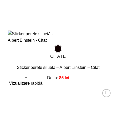
CITATE
Sticker perete siluetă – Albert Einstein – Citat
+
De la:
85
lei
Acest
Vizualizare rapidă
produs
are
Adaugă
mai
la
favorite!
multe
variații.