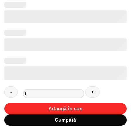
Cantitate
Adaugă în coș
Sticker
program
Cumpără
de