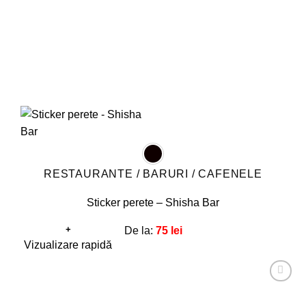
pagina
produsului.
RESTAURANTE / BARURI / CAFENELE
Sticker perete – Shisha Bar
+
De la:
75
lei
Acest
Vizualizare rapidă
produs
are
Adaugă
mai
la