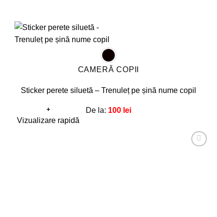
CAMERĂ COPII
Sticker perete siluetă – Trenuleț pe șină nume copil
+
De la:
100
lei
Acest
Vizualizare rapidă
produs
are
Adaugă
mai
la
favorite!
multe
variații.
Opțiunile
pot
fi