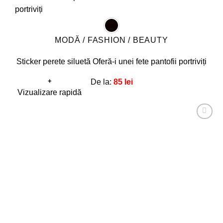
MODĂ / FASHION / BEAUTY
Sticker perete siluetă Oferă-i unei fete pantofii portriviți
+
De la:
85
lei
Acest
Vizualizare rapidă
produs
are
Adaugă
mai
la
favorite!
multe
variații.
Opțiunile
pot
fi
alese
în