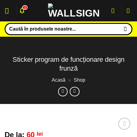
Sari
2
la
conținut
Caută
după:
Sticker program de funcționare design
frunză
Acasă
»
Shop
De la:
60
lei
Adaugă