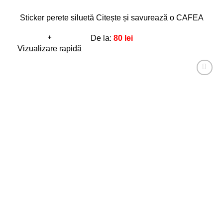
Sticker perete siluetă Citește și savurează o CAFEA
+
De la:
80
lei
Acest
Vizualizare rapidă
produs
are
Adaugă
mai
la
favorite!
multe
variații.
Opțiunile
pot
fi
alese
în
pagina
produsului.