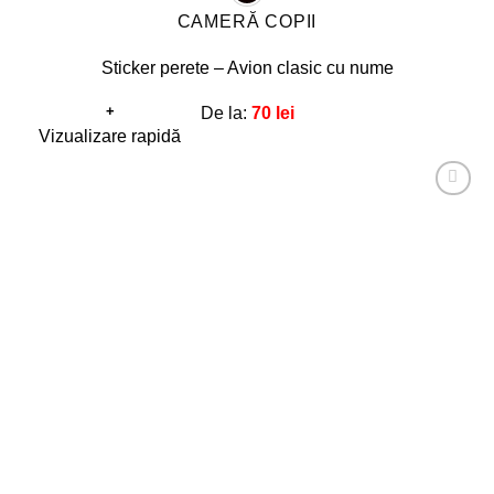
CAMERĂ COPII
Sticker perete – Avion clasic cu nume
+
De la:
70
lei
Acest
Vizualizare rapidă
produs
are
Adaugă
mai
la
favorite!
multe
variații.
Opțiunile
pot
fi
alese
în
pagina
produsului.