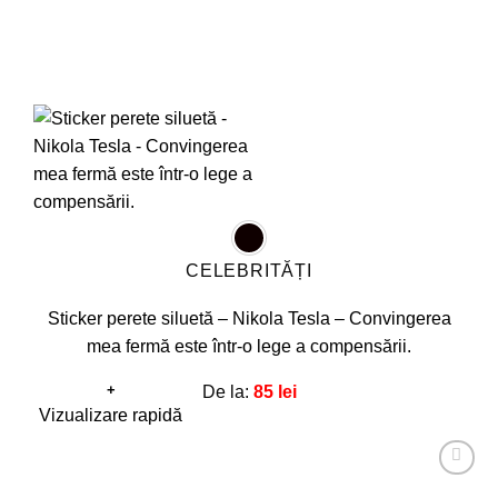
CELEBRITĂȚI
Sticker perete siluetă – Nikola Tesla – Convingerea
mea fermă este într-o lege a compensării.
+
De la:
85
lei
Acest
Vizualizare rapidă
produs
are
Adaugă
mai