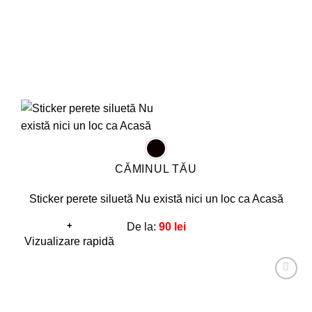
pagina
produsului.
CĂMINUL TĂU
Sticker perete siluetă Nu există nici un loc ca Acasă
+
De la:
90
lei
Acest
Vizualizare rapidă
produs
are
Adaugă
mai
la
favorite!
multe