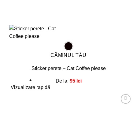
CĂMINUL TĂU
Sticker perete – Cat Coffee please
+
De la:
95
lei
Acest
Vizualizare rapidă
produs
are
Adaugă
mai
la
favorite!
multe
variații.
Opțiunile