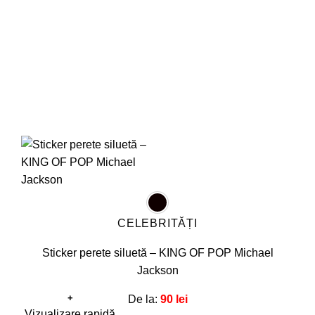
alese
în
pagina
produsului.
CELEBRITĂȚI
Sticker perete siluetă – KING OF POP Michael
Jackson
+
De la:
90
lei
Acest
Vizualizare rapidă