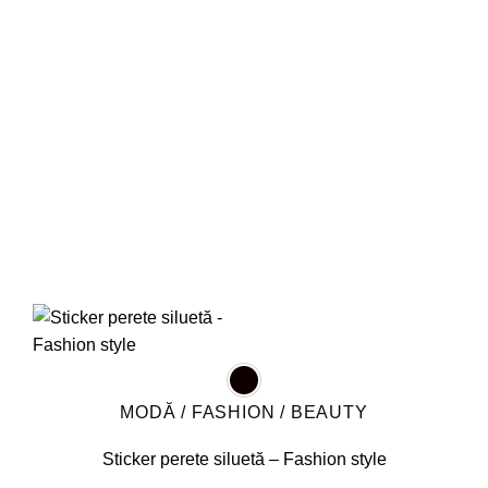
Opțiunile
pot
fi
alese
în
pagina
produsului.
MODĂ / FASHION / BEAUTY
Sticker perete siluetă – Fashion style