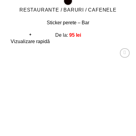
RESTAURANTE / BARURI / CAFENELE
Sticker perete – Bar
+
De la:
95
lei
Acest
Vizualizare rapidă
produs
are
Adaugă
mai
la
favorite!
multe
variații.
Opțiunile
pot
fi
alese
în
pagina
produsului.