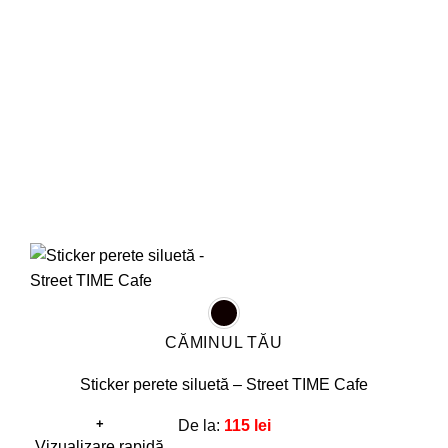
pot
fi
alese
în
pagina
produsului.
CĂMINUL TĂU
Sticker perete siluetă – Street TIME Cafe
+
De la:
115
lei
Acest
Vizualizare rapidă