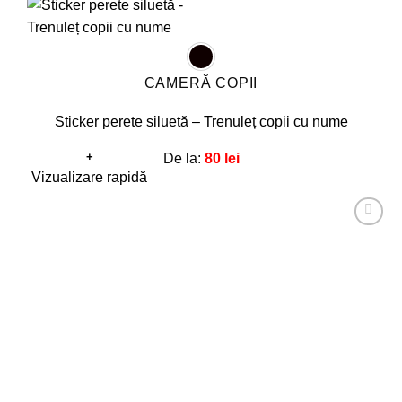
CAMERĂ COPII
Sticker perete siluetă – Trenuleț copii cu nume
+
De la:
80
lei
Acest
Vizualizare rapidă
produs
are
Adaugă
mai
la
favorite!
multe
variații.
Opțiunile
pot
fi
alese
în