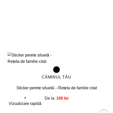
alese
în
pagina
produsului.
CĂMINUL TĂU
Sticker perete siluetă – Rețeta de familie citat
+
De la:
100
lei
Acest
Vizualizare rapidă
produs