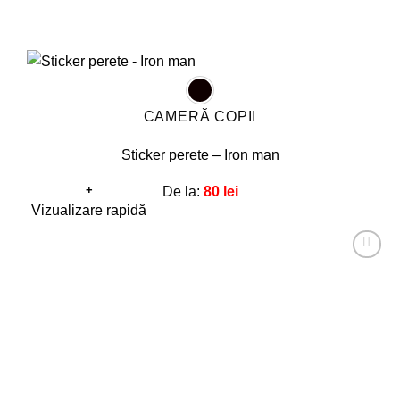
CAMERĂ COPII
Sticker perete – Iron man
+
De la:
80
lei
Acest
Vizualizare rapidă
produs
are
Adaugă
mai
la
favorite!
multe
variații.
Opțiunile
pot
fi