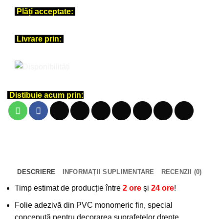
funcționare
Plăți acceptate:
design
frunză
Livrare prin:
Distibuie acum prin:
DESCRIERE
INFORMAȚII SUPLIMENTARE
RECENZII (0)
Timp estimat de producție între
2 ore
și
24 ore
!
Folie adezivă din PVC monomeric fin, special
concepută pentru decorarea suprafețelor drepte.