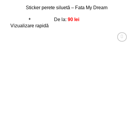
Sticker perete siluetă – Fata My Dream
+
De la:
90
lei
Acest
Vizualizare rapidă
produs
are
Adaugă
mai
la
favorite!
multe
variații.
Opțiunile
pot
fi
alese
în
pagina
produsului.