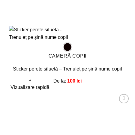
CAMERĂ COPII
Sticker perete siluetă – Trenuleț pe șină nume copil
+
De la:
100
lei
Acest
Vizualizare rapidă
produs
are
Adaugă
mai
la
favorite!
multe
variații.
Opțiunile