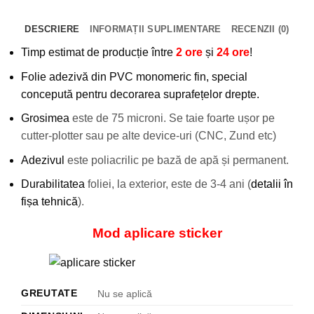
DESCRIERE
INFORMAȚII SUPLIMENTARE
RECENZII (0)
Timp estimat de producție între
2 ore
și
24 ore
!
Folie adezivă din PVC monomeric fin, special
concepută pentru decorarea suprafețelor drepte.
Grosimea
este de 75 microni. Se taie foarte ușor pe
cutter-plotter sau pe alte device-uri (CNC, Zund etc)
Adezivul
este poliacrilic pe bază de apă și permanent.
Durabilitatea
foliei, la exterior, este de 3-4 ani (
detalii în
fișa tehnică
).
Mod aplicare sticker
GREUTATE
Nu se aplică