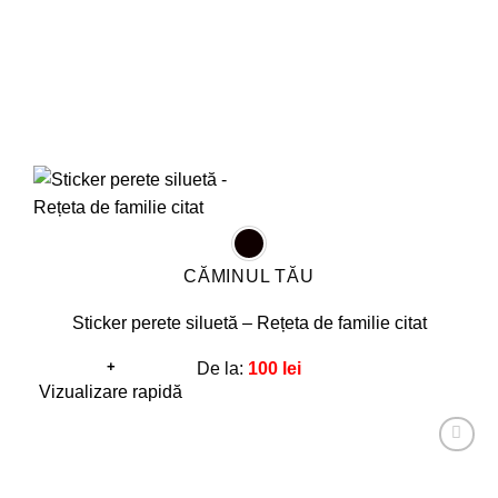
pagina
produsului.
CĂMINUL TĂU
Sticker perete siluetă – Rețeta de familie citat
+
De la:
100
lei
Acest
Vizualizare rapidă
produs
are
Adaugă
mai
la