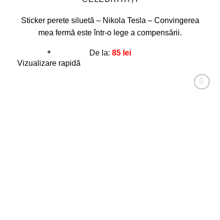
Sticker perete siluetă – Nikola Tesla – Convingerea
mea fermă este într-o lege a compensării.
+
De la:
85
lei
Acest
Vizualizare rapidă
produs
are
Adaugă
mai
la
favorite!
multe
variații.
Opțiunile
pot
fi
alese
în
pagina
produsului.