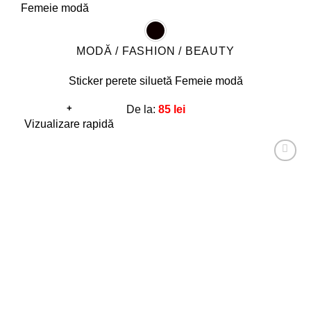
MODĂ / FASHION / BEAUTY
Sticker perete siluetă Femeie modă
+
De la:
85
lei
Acest
Vizualizare rapidă
produs
are
Adaugă
mai
la
favorite!
multe
variații.
Opțiunile
pot
fi
alese
în