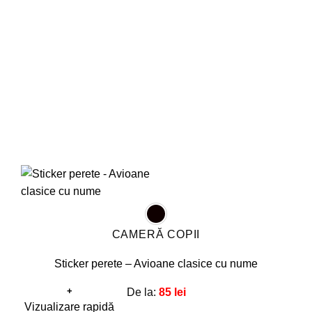
pot
fi
alese
în
pagina
produsului.
CAMERĂ COPII
Sticker perete – Avioane clasice cu nume
+
De la:
85
lei
Acest
Vizualizare rapidă