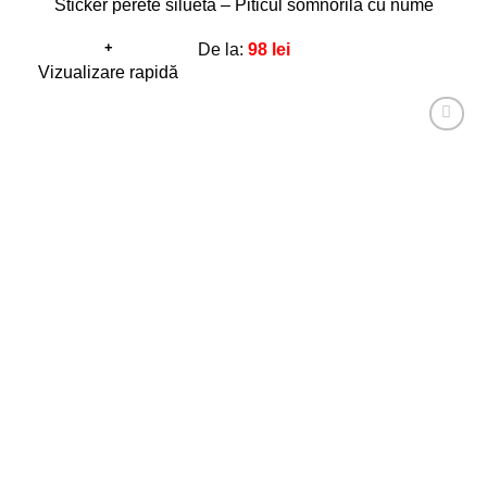
Sticker perete siluetă – Piticul somnorilă cu nume
+
De la:
98
lei
Acest
Vizualizare rapidă
produs
are
Adaugă
mai
la
favorite!
multe
variații.
Opțiunile
pot
fi
alese
în
pagina
produsului.