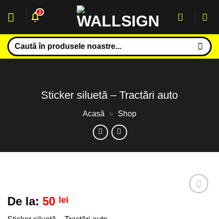
Sari
2
la
conținut
Caută
după:
Sticker siluetă – Tractări auto
Acasă
»
Shop
De la:
50
lei
Adaugă
la