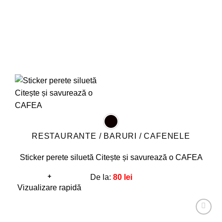
RESTAURANTE / BARURI / CAFENELE
Sticker perete siluetă Citește și savurează o CAFEA
+
De la:
80
lei
Acest
Vizualizare rapidă
produs
are
Adaugă