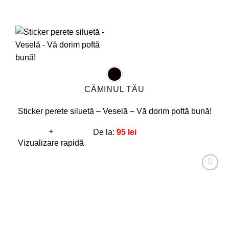
CĂMINUL TĂU
Sticker perete siluetă – Veselă – Vă dorim poftă bună!
+
De la:
95
lei
Acest
Vizualizare rapidă
produs
are
Adaugă
mai
la
favorite!
multe
variații.
Opțiunile