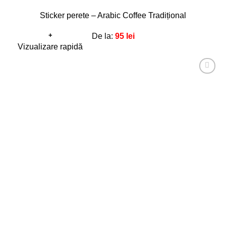
Sticker perete – Arabic Coffee Tradițional
+
De la:
95
lei
Acest
Vizualizare rapidă
produs
are
Adaugă
mai
la
favorite!
multe
variații.
Opțiunile
pot
fi
alese
în
pagina
produsului.