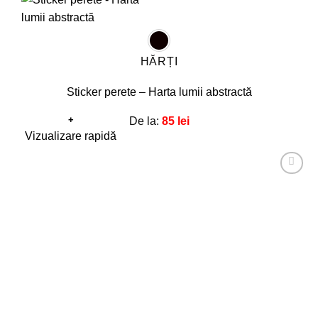
HĂRȚI
Sticker perete – Harta lumii abstractă
+
De la:
85
lei
Acest
Vizualizare rapidă
produs
are
Adaugă
mai
la
favorite!
multe
variații.
Opțiunile
pot
fi
alese
în