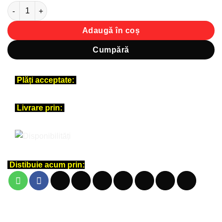
Cantitate Sticker siluetă - Tractări auto
Adaugă în coș
Cumpără
Plăți acceptate:
Livrare prin:
Distibuie acum prin: