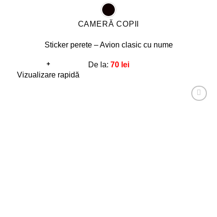
CAMERĂ COPII
Sticker perete – Avion clasic cu nume
+
De la:
70
lei
Acest
Vizualizare rapidă
produs
are
Adaugă
mai
la
favorite!
multe
variații.
Opțiunile
pot
fi
alese
în
pagina