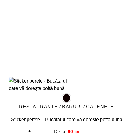
Opțiunile
pot
fi
alese
în
pagina
produsului.
RESTAURANTE / BARURI / CAFENELE
Sticker perete – Bucătarul care vă dorește poftă bună
+
De la:
90
lei