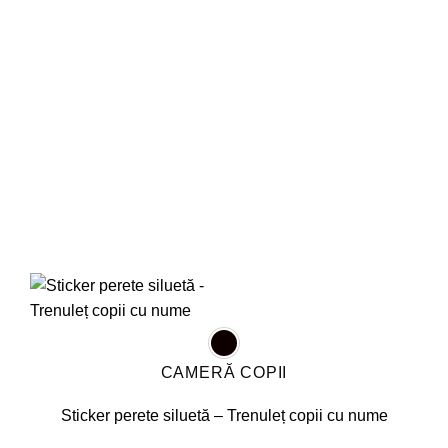
Opțiunile
pot
fi
alese
în
pagina
produsului.
CAMERĂ COPII
Sticker perete siluetă – Trenuleț copii cu nume