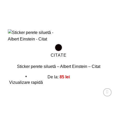
produsului.
CITATE
Sticker perete siluetă – Albert Einstein – Citat
+
De la:
85
lei
Acest
Vizualizare rapidă
produs
are
Adaugă
mai
la
favorite!
multe
variații.