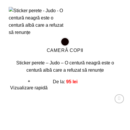
CAMERĂ COPII
Sticker perete – Judo – O centură neagră este o
centură albă care a refuzat să renunțe
+
De la:
95
lei
Acest
Vizualizare rapidă
produs
are
Adaugă
mai
la
favorite!
multe
variații.