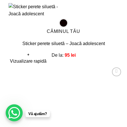
CĂMINUL TĂU
Sticker perete siluetă – Joacă adolescent
+
De la:
95
lei
Acest
Vizualizare rapidă
produs
are
Adaugă
mai
la
favorite!
multe
variații.
Opțiunile
pot
Vă ajutăm?
fi
alese