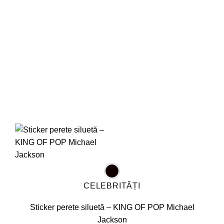
pot
fi
alese
în
pagina
produsului.
CELEBRITĂȚI
Sticker perete siluetă – KING OF POP Michael
Jackson