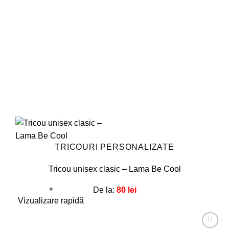
fi
alese
în
pagina
produsului.
TRICOURI PERSONALIZATE
Tricou unisex clasic – Lama Be Cool
+
De la:
80
lei
Acest
Vizualizare rapidă
produs
are