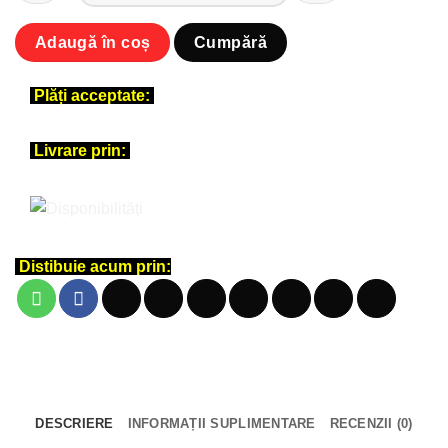
Cantitate
Adaugă în coș
Cumpără
Tricou
personalizat
Plăți acceptate:
unisex
-
Bike
Livrare prin:
Ride
Your
Bike
Distibuie acum prin:
DESCRIERE
INFORMAȚII SUPLIMENTARE
RECENZII (0)