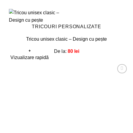
TRICOURI PERSONALIZATE
Tricou unisex clasic – Design cu pește
+
De la:
80
lei
Acest
Vizualizare rapidă
produs
are
Adaugă
mai
la
favorite!
multe
variații.
Opțiunile
pot
fi
alese
în