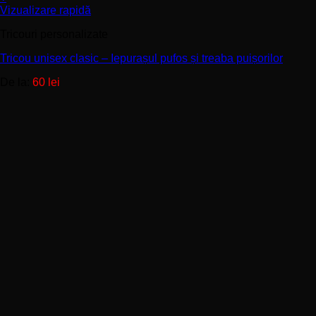
Acest
Vizualizare rapidă
produs
Tricouri personalizate
are
mai
Tricou unisex clasic – Iepurașul pufos și treaba puișorilor
multe
variații.
De la:
60
lei
Opțiunile
pot
fi
alese
în
pagina
produsului.