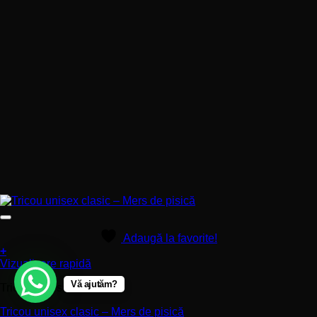
Adaugă la favorite!
+
Acest
Vizualizare rapidă
produs
Vă ajutăm?
Tricouri personalizate
are
mai
Tricou unisex clasic – Mers de pisică
multe