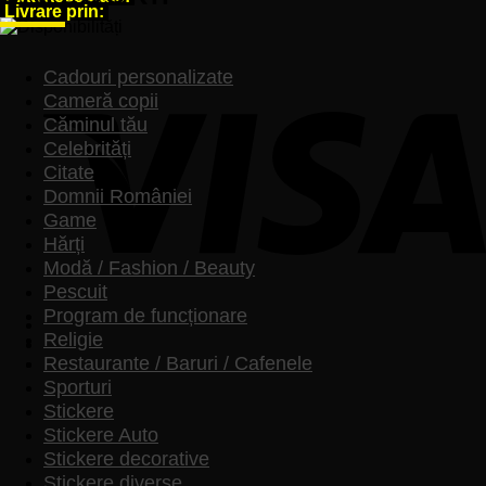
-
Livrare prin:
Bonjour
Paris
Cadouri personalizate
Cameră copii
Căminul tău
Celebrități
Citate
Domnii României
Game
Hărți
Modă / Fashion / Beauty
Pescuit
Program de funcționare
Religie
Restaurante / Baruri / Cafenele
Sporturi
Stickere
Stickere Auto
Stickere decorative
Stickere diverse