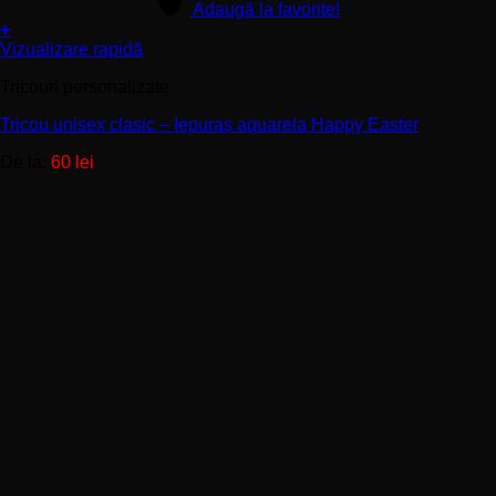
Adaugă la favorite!
+
Acest
Vizualizare rapidă
produs
Tricouri personalizate
are
mai
Tricou unisex clasic – Iepuraș aquarela Happy Easter
multe
variații.
De la:
60
lei
Opțiunile
pot
fi
alese
în
pagina
produsului.