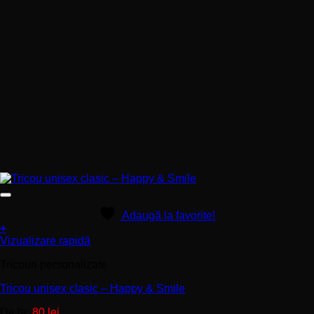
Adaugă la favorite!
+
Acest
Vizualizare rapidă
produs
Tricouri personalizate
are
mai
Tricou unisex clasic – Happy & Smile
multe
variații.
De la:
80
lei