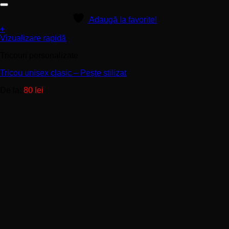
Adaugă la favorite!
+
Acest
Vizualizare rapidă
produs
Tricouri personalizate
are
mai
Tricou unisex clasic – Pește stilizat
multe
variații.
De la:
80
lei
Opțiunile
pot
fi
alese
în
pagina
produsului.