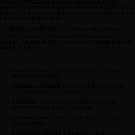
Tricoul din
MODAL
(celuloză naturală din lemn de fag)
reprezintă alternativa ecologică și ultra-confortabilă la bumbac.
Este optimizat pentru
imprimare prin sublimare 100%
, oferind
culori vibrante și durabilitate.
⚠️
ATENȚIE LA MĂRIME:
Croiul este mai mic decât cel
standard.
Comandă cu cel puțin o mărime mai mare.
(Exemplu: Modelul de 182 cm poartă XL).
Consultă ghidul de
mărimi de jos
.
De ce să alegi materialul MODAL?
Textură Ultra-Fină:
Incredibil de moale la atingere, ideal
pentru piele sensibilă.
Gestionarea Umezelii:
Cu 50% mai absorbant decât
bumbacul și extrem de respirabil.
Durabilitate:
Nu face scame, nu intră la apă și își
păstrează forma după spălări repetate.
Întreținere Ușoară:
Rezistent la șifonare, necesită
călcare minimă.
Eco-Friendly:
Material biodegradabil, produs cu un