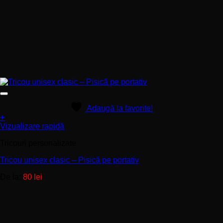
Adaugă la favorite!
+
Acest
Vizualizare rapidă
produs
Tricouri personalizate
are
mai
Tricou unisex clasic – Pisică pe portativ
multe
variații.
De la:
80
lei
Opțiunile
pot
fi
alese
în