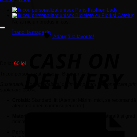
Nu ai niciun produs în coș.
Înapoi la magazin
Adaugă la favorite!
De la:
60
lei
Tricou personalizat unisex – Bonjour Paris
Sustenabil, biodegradabil și optimizat pentru personalizare prin
sublimare 100%.
Croială:
Standard, fit (Atenție: Mărimi mici, se recomandă
alegerea unei mărimi superioare),
Material:
Textură ultra-moale, elasticitate naturală și grad
ridicat de respirabilitate,
Performanță:
Absorbție cu 50% mai mare decât