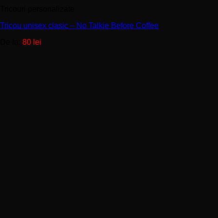
produs
Tricouri personalizate
are
mai
Tricou unisex clasic – No Talkie Before Coffee
multe
variații.
De la:
80
lei
Opțiunile
pot
fi
alese
în
pagina
produsului.