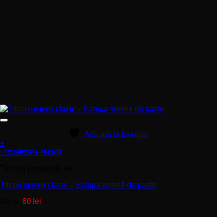
Adaugă la favorite!
+
Acest
Vizualizare rapidă
produs
Tricouri personalizate
are
mai
Tricou unisex clasic – Echipa veselă de paște
multe
variații.
De la:
60
lei
Opțiunile
pot