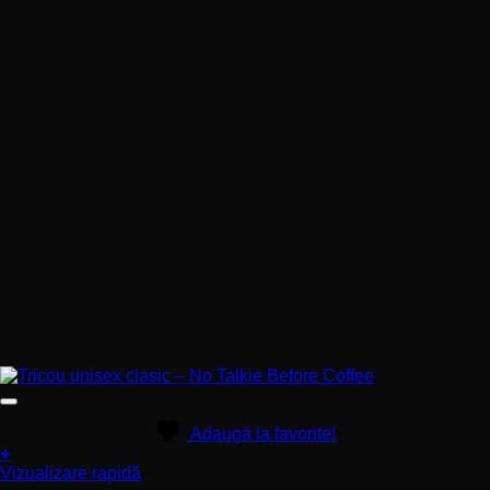
Adaugă la favorite!
+
Acest
Vizualizare rapidă