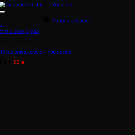
Adaugă la favorite!
+
Acest
Vizualizare rapidă
produs
Tricouri personalizate
are
mai
Tricou unisex clasic – You decide.
multe
variații.
De la:
80
lei
Opțiunile
pot
fi
alese
în
pagina
produsului.