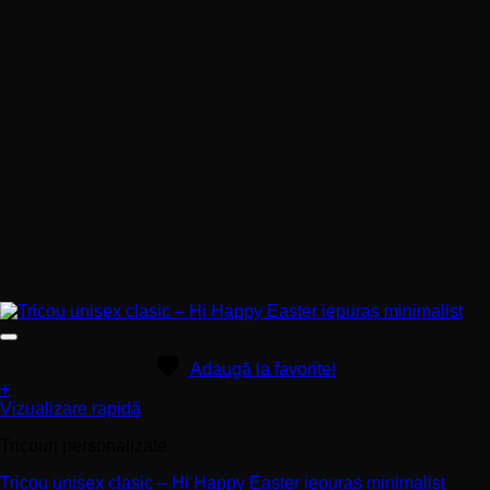
Adaugă la favorite!
+
Acest
Vizualizare rapidă
produs
Tricouri personalizate
are
mai
Tricou unisex clasic – Hi Happy Easter iepuraș minimalist
multe