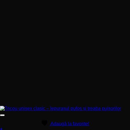
pagina
produsului.
Adaugă la favorite!
+