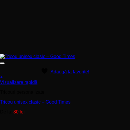
Adaugă la favorite!
+
Acest
Vizualizare rapidă
produs
Tricouri personalizate
are
mai
Tricou unisex clasic – Good Times
multe
variații.
De la:
80
lei
Opțiunile
pot
fi
alese