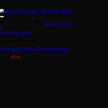
Adaugă la favorite!
+
Acest
Vizualizare rapidă
produs
Tricouri personalizate
are
mai
Tricou unisex clasic – Gentleman stilizat
multe
variații.
De la:
80
lei
Opțiunile
pot
fi
alese
în
pagina
produsului.