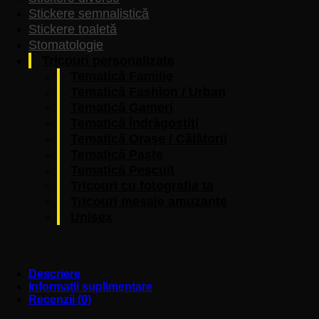
Stickere semnalistică
Stickere toaletă
Stomatologie
Tricouri personalizate
Tematică Familie
Tematică Fashion / Urban
Tematică Gameri
Tematică Îndrăgostiți
Tematică Orașe / Călătorii
Tematică Paște
Tematică Pescuit
Tricouri cu fotografia ta
Tricouri mesaje amuzante
Unisex
Descriere
Informații suplimentare
Recenzii (0)