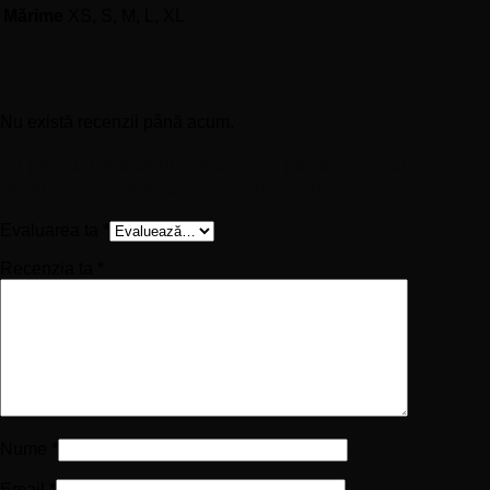
Mărime
XS, S, M, L, XL
Recenzii
Nu există recenzii până acum.
Fii primul care scrii o recenzie pentru „Tricou
personalizat unisex – Bonjour Paris”
Evaluarea ta
*
Recenzia ta
*
Nume
*
Email
*