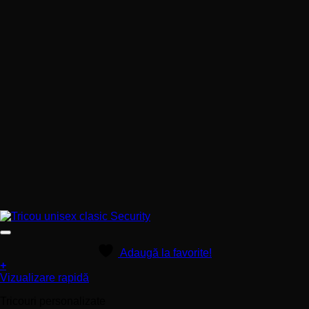
Adaugă la favorite!
+
Acest
Vizualizare rapidă
produs
Tricouri personalizate
are