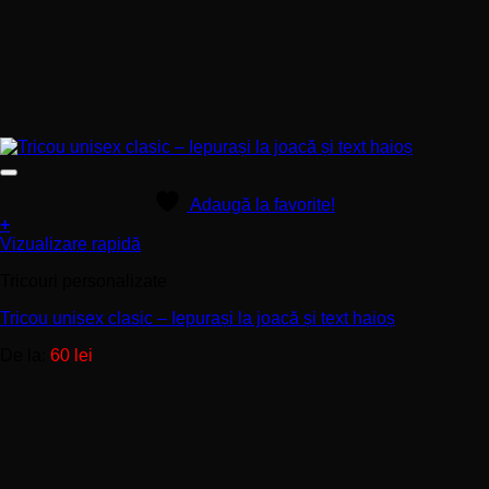
Adaugă la favorite!
+
Acest
Vizualizare rapidă
produs
Tricouri personalizate
are
mai
Tricou unisex clasic – Iepurași la joacă și text haioș
multe
variații.
De la:
60
lei
Opțiunile
pot
fi
alese
în
pagina
produsului.