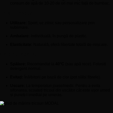
consum de apă de 10-20 de ori mai mic față de bumbac.
Detalii Produs:
Utilizare:
Sport, uz zilnic sau personalizare prin
sublimare.
Ambalare:
Individuală, în pungă de plastic.
Elasticitate:
Naturală, oferă libertate totală de mișcare.
Ghid de îngrijire:
Spălare:
Recomandat la
40°C
(sau apă rece). Folosiți
detergent normal.
Evitați:
Înălbitorii pe bază de clor (pot slăbi fibrele).
Uscare:
La temperaturi joase/medii. Pentru a evita
șifonarea, scoateți tricoul din uscător cât este ușor umed
și puneți-l imediat pe umeraș.