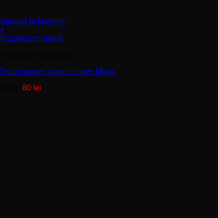
Adaugă la favorite!
+
Acest
Vizualizare rapidă
produs
Tricouri personalizate
are
mai
Tricou unisex clasic – Love Music
multe
variații.
De la:
80
lei
Opțiunile
pot
fi
alese
în
pagina
produsului.