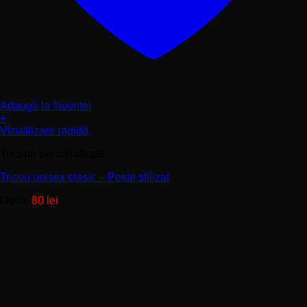
Adaugă la favorite!
+
Acest
Vizualizare rapidă
produs
Tricouri personalizate
are
mai
Tricou unisex clasic – Pește stilizat
multe
variații.
De la:
80
lei
Opțiunile
pot
fi
alese
în
pagina
produsului.