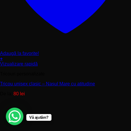
Adaugă la favorite!
+
Acest
Vizualizare rapidă
produs
Tricouri personalizate
are
mai
Tricou unisex clasic – Nașul Mare cu atitudine
multe
variații.
De la:
80
lei
Opțiunile
pot
fi
alese
în
Vă ajutăm?
pagina
produsului.