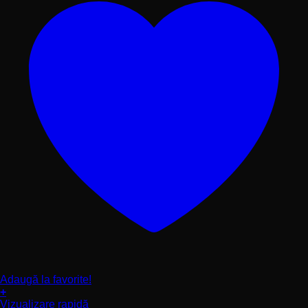
Adaugă la favorite!
+
Acest
Vizualizare rapidă