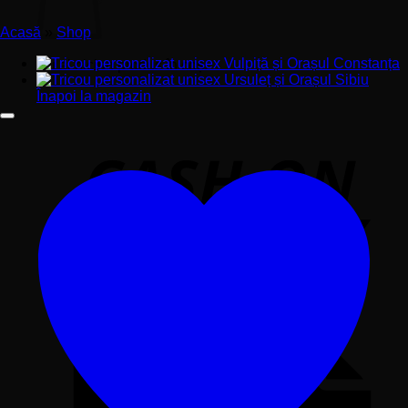
Acasă
»
Shop
Nu ai niciun produs în coș.
Înapoi la magazin