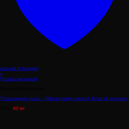
Adaugă la favorite!
+
Acest
Vizualizare rapidă
produs
Tricouri personalizate
are
mai
Tricou unisex clasic – Născut pentru pescuit, forțat să muncesc
multe
variații.
De la:
60
lei
Opțiunile
pot
fi
alese