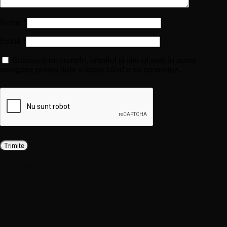
Nume
*
Email
*
Salvează-mi numele, emailul și site-ul web în acest
navigator pentru data viitoare când o să comentez.
Produse similare