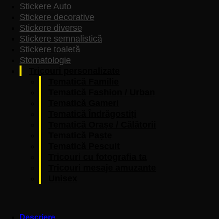
Stickere Auto
Stickere decorative
Stickere diverse
Stickere semnalistică
Stickere toaletă
Stomatologie
Tricouri personalizate
Tematică Familie
Tematică Fashion / Urban
Tematică Gameri
Tematică Îndrăgostiți
Tematică Orașe / Călătorii
Tematică Paște
Tematică Pescuit
Tricouri cu fotografia ta
Tricouri mesaje amuzante
Unisex
Descriere