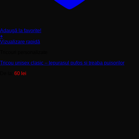
Adaugă la favorite!
+
Acest
Vizualizare rapidă
produs
Tricouri personalizate
are
mai
Tricou unisex clasic – Iepurașul pufos și treaba puișorilor
multe
variații.
De la:
60
lei
Opțiunile
pot
fi
alese
în
pagina
produsului.