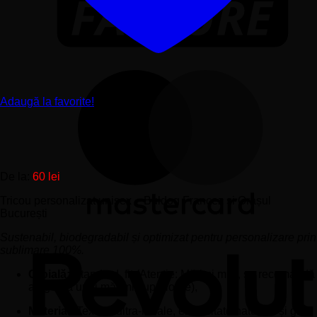
Adaugă la favorite!
De la:
60
lei
Tricou personalizat unisex – Buldog Francez și Orașul
București
Sustenabil, biodegradabil și optimizat pentru personalizare prin
sublimare 100%.
Croială:
Standard, fit (Atenție: Mărimi mici, se recomandă
alegerea unei mărimi superioare),
Material:
Textură ultra-moale, elasticitate naturală și grad