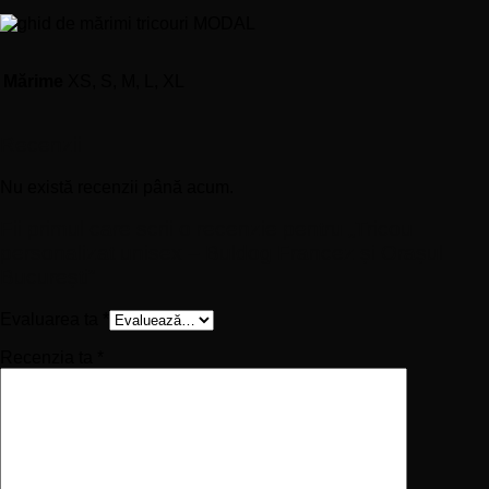
Mărime
XS, S, M, L, XL
Recenzii
Nu există recenzii până acum.
Fii primul care scrii o recenzie pentru „Tricou
personalizat unisex – Buldog Francez și Orașul
București”
Evaluarea ta
*
Recenzia ta
*