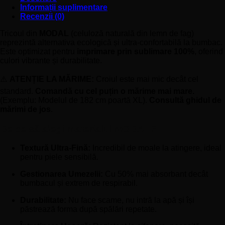
Informații suplimentare
Recenzii (0)
Tricoul din
MODAL
(celuloză naturală din lemn de fag)
reprezintă alternativa ecologică și ultra-confortabilă la bumbac.
Este optimizat pentru
imprimare prin sublimare 100%
, oferind
culori vibrante și durabilitate.
⚠️
ATENȚIE LA MĂRIME:
Croiul este mai mic decât cel
standard.
Comandă cu cel puțin o mărime mai mare.
(Exemplu: Modelul de 182 cm poartă XL).
Consultă ghidul de
mărimi de jos
.
De ce să alegi materialul MODAL?
Textură Ultra-Fină:
Incredibil de moale la atingere, ideal
pentru piele sensibilă.
Gestionarea Umezelii:
Cu 50% mai absorbant decât
bumbacul și extrem de respirabil.
Durabilitate:
Nu face scame, nu intră la apă și își
păstrează forma după spălări repetate.