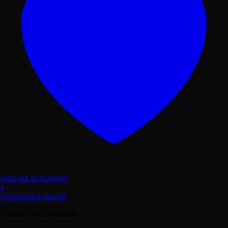
Adaugă la favorite!
+
Acest
Vizualizare rapidă
produs
Tricouri personalizate
are
mai