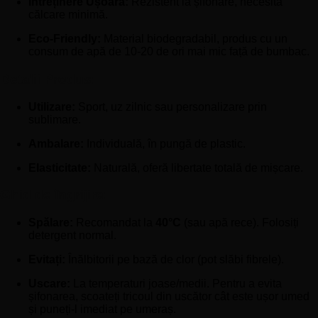
Întreținere Ușoară:
Rezistent la șifonare, necesită
călcare minimă.
Eco-Friendly:
Material biodegradabil, produs cu un
consum de apă de 10-20 de ori mai mic față de bumbac.
Detalii Produs:
Utilizare:
Sport, uz zilnic sau personalizare prin
sublimare.
Ambalare:
Individuală, în pungă de plastic.
Elasticitate:
Naturală, oferă libertate totală de mișcare.
Ghid de îngrijire:
Spălare:
Recomandat la
40°C
(sau apă rece). Folosiți
detergent normal.
Evitați:
Înălbitorii pe bază de clor (pot slăbi fibrele).
Uscare:
La temperaturi joase/medii. Pentru a evita
șifonarea, scoateți tricoul din uscător cât este ușor umed
și puneți-l imediat pe umeraș.