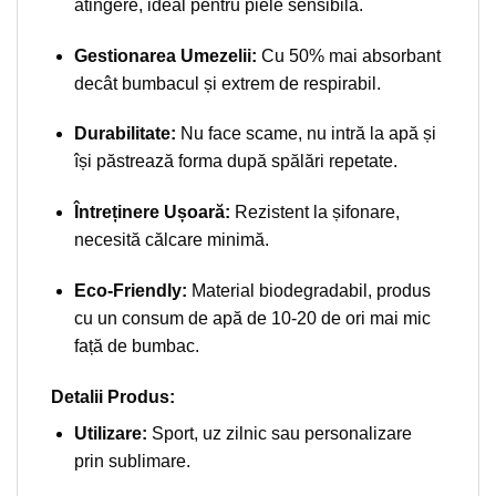
atingere, ideal pentru piele sensibilă.
Gestionarea Umezelii:
Cu 50% mai absorbant
decât bumbacul și extrem de respirabil.
Durabilitate:
Nu face scame, nu intră la apă și
își păstrează forma după spălări repetate.
Întreținere Ușoară:
Rezistent la șifonare,
necesită călcare minimă.
Eco-Friendly:
Material biodegradabil, produs
cu un consum de apă de 10-20 de ori mai mic
față de bumbac.
Detalii Produs:
Utilizare:
Sport, uz zilnic sau personalizare
prin sublimare.