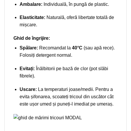
Ambalare:
Individuală, în pungă de plastic.
Elasticitate:
Naturală, oferă libertate totală de
mișcare.
Ghid de îngrijire:
Spălare:
Recomandat la
40°C
(sau apă rece).
Folosiți detergent normal.
Evitați:
Înălbitorii pe bază de clor (pot slăbi
fibrele).
Uscare:
La temperaturi joase/medii. Pentru a
evita șifonarea, scoateți tricoul din uscător cât
este ușor umed și puneți-l imediat pe umeraș.