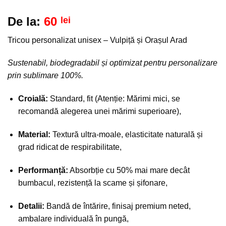
la
favorite!
De la:
60
lei
Tricou personalizat unisex – Vulpiță și Orașul Arad
Sustenabil, biodegradabil și optimizat pentru personalizare
prin sublimare 100%.
Croială:
Standard, fit (Atenție: Mărimi mici, se
recomandă alegerea unei mărimi superioare),
Material:
Textură ultra-moale, elasticitate naturală și
grad ridicat de respirabilitate,
Performanță:
Absorbție cu 50% mai mare decât
bumbacul, rezistență la scame și șifonare,
Detalii:
Bandă de întărire, finisaj premium neted,
ambalare individuală în pungă,