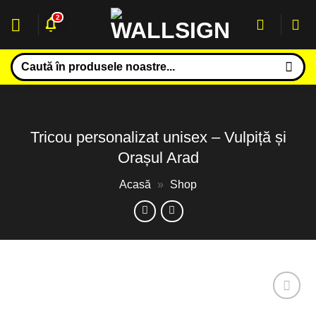
Sari
2
la
conținut
Caută
după:
Tricou personalizat unisex – Vulpiță și
Orașul Arad
Acasă
»
Shop
Adaugă