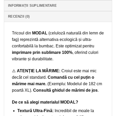
INFORMAȚII SUPLIMENTARE
RECENZII (0)
Tricoul din
MODAL
(celuloză naturală din lemn de
fag) reprezintă alternativa ecologică și ultra-
confortabilă la bumbac. Este optimizat pentru
imprimare prin sublimare 100%
, oferind culori
vibrante și durabilitate.
⚠️
ATENȚIE LA MĂRIME:
Croiul este mai mic
decât cel standard.
Comandă cu cel puțin o
mărime mai mare.
(Exemplu: Modelul de 182 cm
poartă XL).
Consultă ghidul de mărimi de jos
.
De ce să alegi materialul MODAL?
Textură Ultra-Fină:
Incredibil de moale la