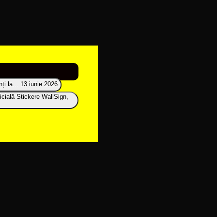
i la...
13 iunie 2026
icială Stickere WallSign,