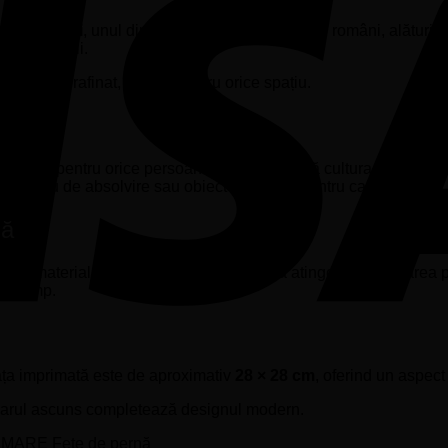
in Brâncuși
, unul dintre cei mai apreciați artiști români, alături
mbarea lumii.
odern și rafinat, potrivit pentru orice spațiu.
enți sau pentru orice persoană care apreciază cultura, educația ș
, cadou de absolvire sau obiect decorativ pentru casă și birou.
lă
m
, un material moale, rezistent și plăcut la atingere. Imprimarea 
 în timp.
fața imprimată este de aproximativ
28 × 28 cm
, oferind un aspect 
moarul ascuns completează designul modern.