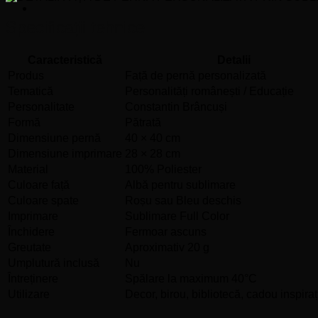
Specificații tehnice
Caracteristică
Detalii
Produs
Față de pernă personalizată
Tematică
Personalități românești / Educație
Personalitate
Constantin Brâncuși
Formă
Pătrată
Dimensiune pernă
40 × 40 cm
Dimensiune imprimare
28 × 28 cm
Material
100% Poliester
Culoare față
Albă pentru sublimare
Culoare spate
Roșu sau Bleu deschis
Imprimare
Sublimare Full Color
Închidere
Fermoar ascuns
Greutate
Aproximativ 20 g
Umplutură inclusă
Nu
Întreținere
Spălare la maximum 40°C
Utilizare
Decor, birou, bibliotecă, cadou inspiraț