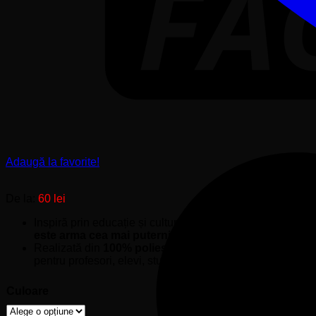
Adaugă la favorite!
De la:
60
lei
Inspiră prin educație și cultură cu această față de pernă 
este arma cea mai puternică pe care o poți folosi pe
Realizată din
100% poliester
, imprimată prin
sublimare 
pentru profesori, elevi, studenți și iubitorii valorilor român
Culoare