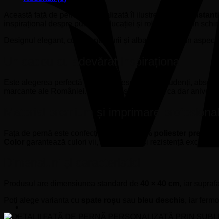
Această față de pernă personalizată îl ilustrează pe
Constant
inspirațional despre puterea educației și rolul acesteia în schi
Designul elegant, cu accente aurii și albastre, oferă un aspect m
Un cadou cu adevărat inspirațional
Este alegerea perfectă pentru profesori, elevi, studenți, absolv
marcante ale României. Se potrivește excelent ca dar aniversar
Material premium și imprimare profesiona
Fața de pernă este confecționată din
100% poliester premiu
Color
garantează culori vii, detalii clare și rezistență excelentă
Dimensiuni și caracteristici
Produsul are dimensiunea standard de
40 × 40 cm
, iar supra
Poți alege varianta cu
spate roșu
sau
bleu deschis
, iar fer