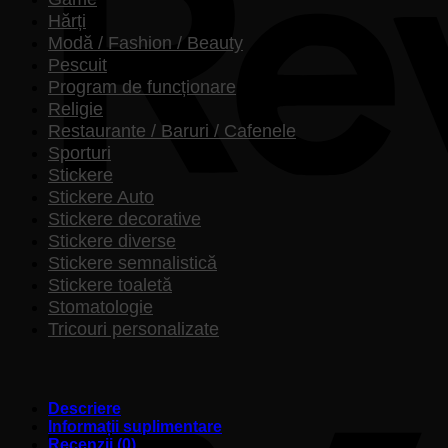
Hărți
Modă / Fashion / Beauty
Pescuit
Program de funcționare
Religie
Restaurante / Baruri / Cafenele
Sporturi
Stickere
Stickere Auto
Stickere decorative
Stickere diverse
Stickere semnalistică
Stickere toaletă
Stomatologie
Tricouri personalizate
Descriere
Informații suplimentare
Recenzii (0)