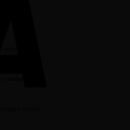
 de un mesaj
i personalitățile
prin
sublimare Full
elegant și echilibrat.