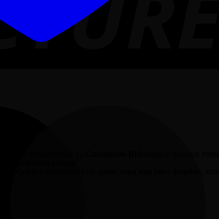
personalizată ilustrată cu
Constantin Brâncuși
și mesajul motiv
ntru a schimba lumea.”
Full Color
și disponibilă cu
spate roșu sau bleu deschis
, est
ești.