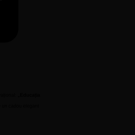
MasterCard
ațional:
„Educația
e un cadou elegant