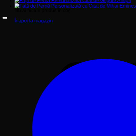
Nu ai niciun produs în coș.
Înapoi la magazin