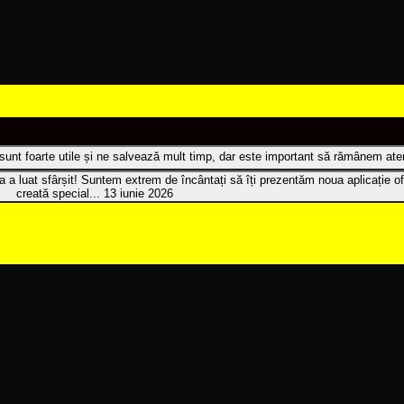
t sunt foarte utile și ne salvează mult timp, dar este important să rămânem atenț
 a luat sfârșit! Suntem extrem de încântați să îți prezentăm noua aplicație of
creată special...
13 iunie 2026
 Citat de Constantin Brâncuși