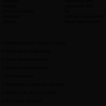
Închidere
Fermoar ascuns
Greutate
Aproximativ 20 g
Umplutură inclusă
Nu
Întreținere
Spălare la maximum 40
Utilizare
Decor, cadou, suvenir
Avantajele produsului
✔ Material premium, moale și rezistent
✔ Imprimare de înaltă calitate
✔ Culori intense și durabile
✔ Design dedicat pescarilor
✔ Fermoar ascuns
✔ Disponibilă cu spate roșu sau bleu
✔ Ideală pentru decor sau cadou
✔ Nu include umplutura