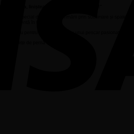
sc natura, liniștea și bucuria fiecărei clipe!”
 față albă special destinată imprimării prin sublimare și spate di
tență excelentă în timp.
șorului sau pentru a fi oferită cadou unui pescar pasionat.
zată