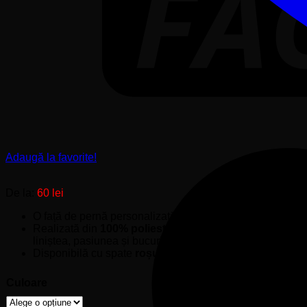
Adaugă la favorite!
De la:
60
lei
O față de pernă personalizată dedicată celor pasionați de
Realizată din
100% poliester
, cu imprimare prin sublima
liniștea, pasiunea și bucuria pe care doar pescuitul le poa
Disponibilă cu spate
roșu
sau
bleu deschis
.
Culoare