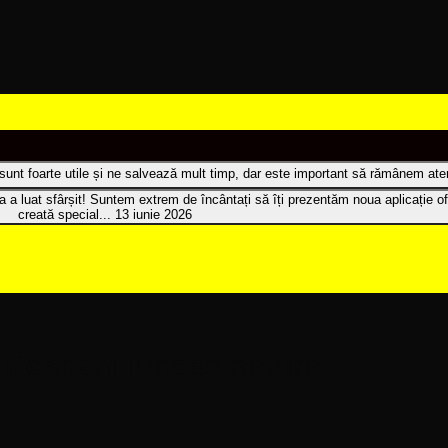
t sunt foarte utile și ne salvează mult timp, dar este important să rămânem atenț
 a luat sfârșit! Suntem extrem de încântați să îți prezentăm noua aplicație of
creată special...
13 iunie 2026
Pescarii iubesc natura