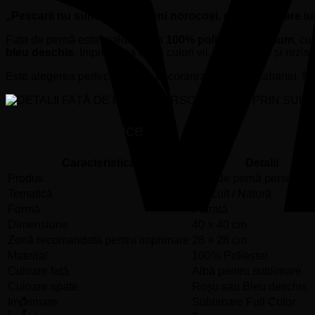
„Pescarii nu sunt doar oameni norocoși, ci oameni care iube
Fața de pernă este realizată din
100% poliester premium
, cu
bleu deschis
. Imprimarea oferă culori vii, detalii clare și rezis
Este alegerea perfectă pentru decorarea locuinței, cabanei, foi
Specificații tehnice
Caracteristică
Detalii
Produs
Față de pernă personali
Tematică
Pescuit / Natură
Formă
Pătrată
Dimensiune
40 × 40 cm
Zonă recomandată pentru imprimare
28 × 28 cm
Material
100% Poliester
Culoare față
Albă pentru sublimare
Culoare spate
Roșu sau Bleu deschis
Imprimare
Sublimare Full Color