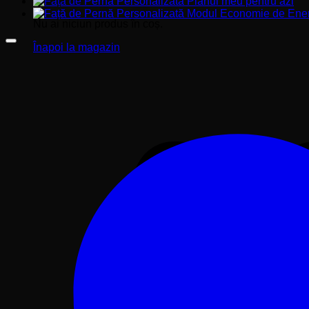
Nu ai niciun produs în coș.
Înapoi la magazin