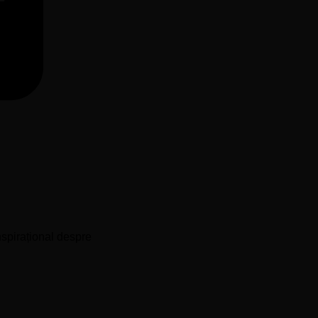
MasterCard
nspirațional despre