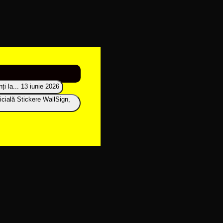
i la...
13 iunie 2026
icială Stickere WallSign,