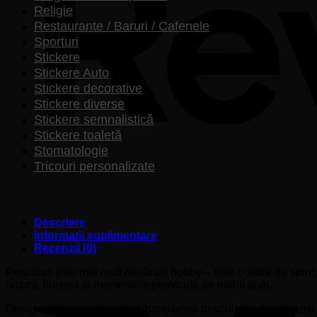
Religie
Restaurante / Baruri / Cafenele
Sporturi
Stickere
Stickere Auto
Stickere decorative
Stickere diverse
Stickere semnalistică
Stickere toaletă
Stomatologie
Tricouri personalizate
Descriere
Informații suplimentare
Recenzii (0)
Pescuitul este mai mult decât un hobby – este o stare de spiri
natura, liniștea și momentele petrecute pe malul apei.
Designul ilustrează perfect frumusețea pescuitului, fiind însoți