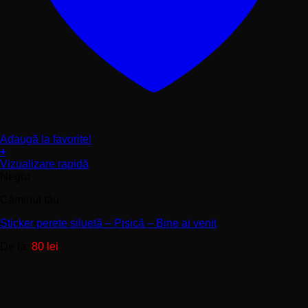
Adaugă la favorite!
+
Acest
Vizualizare rapidă
produs
Negru
are
Căminul tău
mai
multe
Sticker perete siluetă – Pisică – Bine ai venit
variații.
Opțiunile
De la:
80
lei
pot
fi
alese
în
pagina