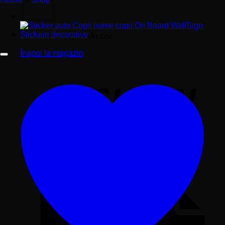
Nu ai niciun produs în coș.
Înapoi la magazin