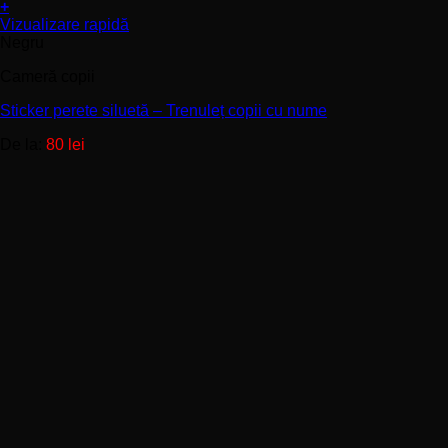
+
Acest
Vizualizare rapidă
produs
Negru
are
Cameră copii
mai
multe
Sticker perete siluetă – Trenuleț copii cu nume
variații.
Opțiunile
De la:
80
lei
pot
fi
alese
în
pagina
produsului.