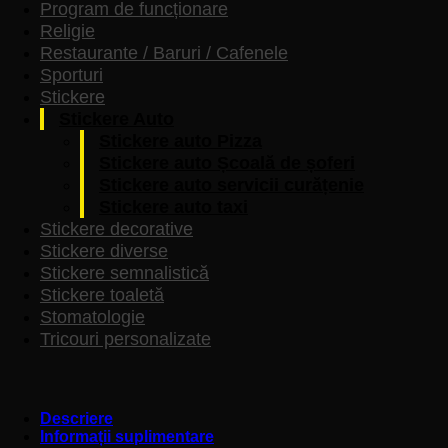
Program de funcționare
Religie
Restaurante / Baruri / Cafenele
Sporturi
Stickere
Stickere Auto
Stickere auto Pizza
Stickere auto Școală de șoferi
Stickere auto servicii curățenie
Stickere auto taxi
Stickere decorative
Stickere diverse
Stickere semnalistică
Stickere toaletă
Stomatologie
Tricouri personalizate
Descriere
Informații suplimentare