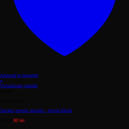
Adaugă la favorite!
+
Acest
Vizualizare rapidă
produs
Negru
are
Căminul tău
mai
multe
Sticker perete siluetă – Inimă frântă
variații.
Opțiunile
De la:
90
lei
pot
fi