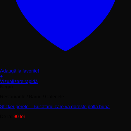
Adaugă la favorite!
+
Acest
Vizualizare rapidă
produs
Negru
are
Restaurante / Baruri / Cafenele
mai
multe
Sticker perete – Bucătarul care vă dorește poftă bună
variații.
Opțiunile
De la:
90
lei
pot
fi
alese