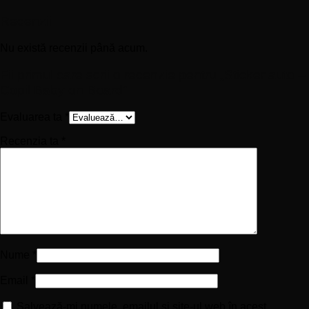
Recenzii
Nu există recenzii până acum.
Fii primul care scrii o recenzie pentru „Sticker auto –
Copil Baby on Board”
Evaluarea ta
*
Recenzia ta
*
Nume
*
Email
*
Salvează-mi numele, emailul și site-ul web în acest