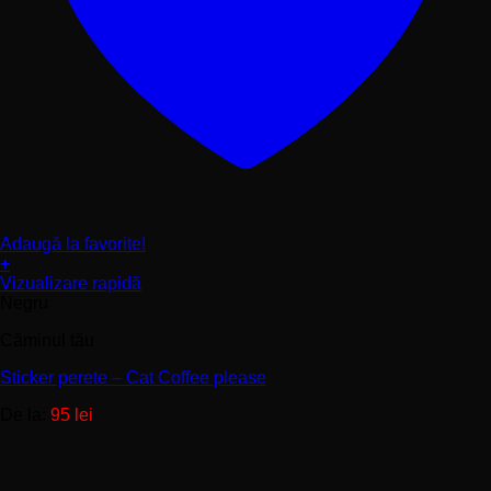
Adaugă la favorite!
+
Acest
Vizualizare rapidă
produs
Negru
are
Căminul tău
mai
multe
Sticker perete – Cat Coffee please
variații.
Opțiunile
De la:
95
lei
pot
fi
alese
în