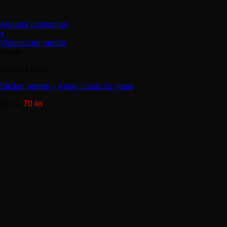
Adaugă la favorite!
+
Acest
Vizualizare rapidă
produs
Negru
are
Cameră copii
mai
multe
Sticker perete – Avion clasic cu nume
variații.
Opțiunile
De la:
70
lei
pot
fi
alese
în
pagina
produsului.