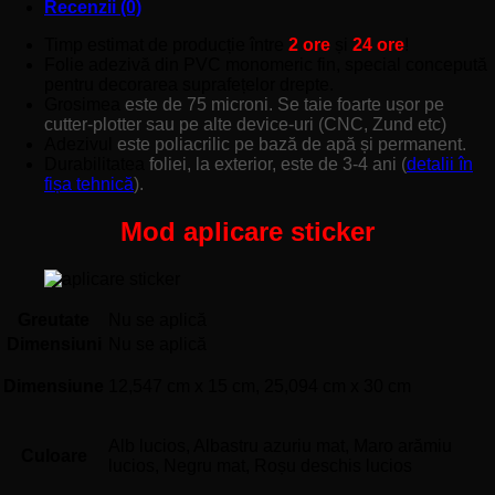
Recenzii (0)
Timp estimat de producție între
2 ore
și
24 ore
!
Folie adezivă din PVC monomeric fin, special concepută
pentru decorarea suprafețelor drepte.
Grosimea
este de 75 microni. Se taie foarte ușor pe
cutter-plotter sau pe alte device-uri (CNC, Zund etc)
Adezivul
este poliacrilic pe bază de apă și permanent.
Durabilitatea
foliei, la exterior, este de 3-4 ani (
detalii în
fișa tehnică
).
Mod aplicare sticker
Greutate
Nu se aplică
Dimensiuni
Nu se aplică
Dimensiune
12,547 cm x 15 cm, 25,094 cm x 30 cm
Alb lucios, Albastru azuriu mat, Maro arămiu
Culoare
lucios, Negru mat, Roșu deschis lucios