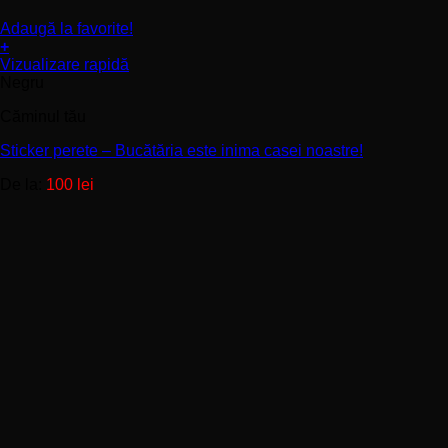
Adaugă la favorite!
+
Acest
Vizualizare rapidă
produs
Negru
are
Căminul tău
mai
multe
Sticker perete – Bucătăria este inima casei noastre!
variații.
Opțiunile
De la:
100
lei
pot
fi
alese
în
pagina
produsului.