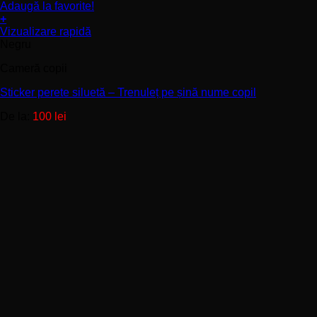
Adaugă la favorite!
+
Acest
Vizualizare rapidă
produs
Negru
are
Cameră copii
mai
multe
Sticker perete siluetă – Trenuleț pe șină nume copil
variații.
Opțiunile
De la:
100
lei
pot
fi
alese
în
pagina
produsului.